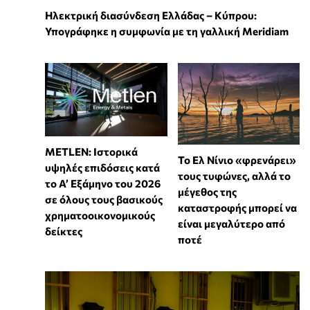
Ηλεκτρική διασύνδεση Ελλάδας – Κύπρου:
Υπογράφηκε η συμφωνία με τη γαλλική Meridiam
METLEN: Ιστορικά
Το Ελ Νίνιο «φρενάρει»
υψηλές επιδόσεις κατά
τους τυφώνες, αλλά το
το Α’ Εξάμηνο του 2026
μέγεθος της
σε όλους τους βασικούς
καταστροφής μπορεί να
χρηματοοικονομικούς
είναι μεγαλύτερο από
δείκτες
ποτέ