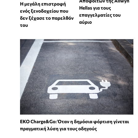
Αποφοίτων της Allwyn
Η μεγάλη επιστροφή
Hellas για τους
ενός ξενοδοχείου που
επαγγελματίες του
δεν ξέχασε το παρελθόν
αύριο
του
EKO Charge&Go: Όταν η δημόσια φόρτιση γίνεται
πραγματική λύση για τους οδηγούς