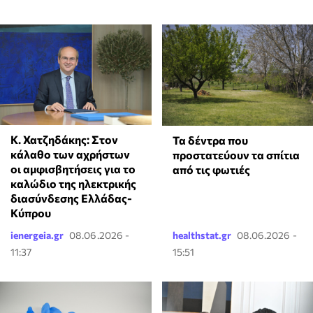
Κ. Χατζηδάκης: Στον
Τα δέντρα που
κάλαθο των αχρήστων
προστατεύουν τα σπίτια
οι αμφισβητήσεις για το
από τις φωτιές
καλώδιο της ηλεκτρικής
διασύνδεσης Ελλάδας-
Κύπρου
ienergeia.gr
08.06.2026 -
healthstat.gr
08.06.2026 -
11:37
15:51