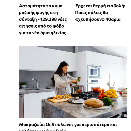
Ασταμάτητο το κύμα
Έρχεται θερμή εισβολή:
μαζικής φυγής στη
Ποιες πόλεις θα
σύνταξη - 129.298 νέες
«χτυπήσουν» 40αρια
αιτήσεις υπό το φόβο
για τα νέα όρια ηλικίας
Mακροζωία: Οι 5 πυλώνες για περισσότερα και
καλύτερα χρόνια ζωής