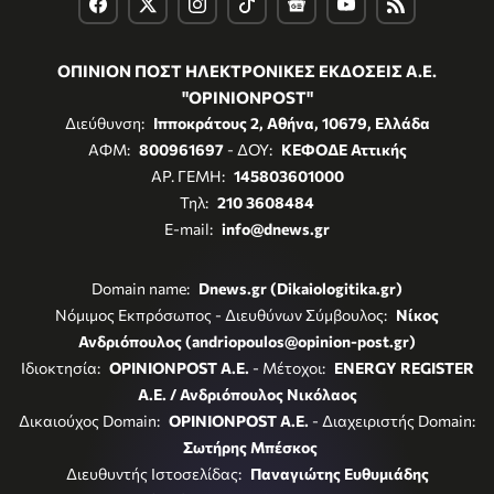
ΟΠΙΝΙΟΝ ΠΟΣΤ ΗΛΕΚΤΡΟΝΙΚΕΣ ΕΚΔΟΣΕΙΣ Α.Ε.
"OPINIONPOST"
Διεύθυνση:
Ιπποκράτους 2, Αθήνα, 10679, Ελλάδα
ΑΦΜ:
800961697
- ΔΟΥ:
ΚΕΦΟΔΕ Αττικής
ΑΡ. ΓΕΜΗ:
145803601000
Τηλ:
210 3608484
E-mail:
info@dnews.gr
Domain name:
Dnews.gr (Dikaiologitika.gr)
Νόμιμος Εκπρόσωπος - Διευθύνων Σύμβουλος:
Νίκος
Ανδριόπουλος (andriopoulos@opinion-post.gr)
Ιδιοκτησία:
OPINIONPOST A.E.
- Μέτοχοι:
ENERGY REGISTER
Α.Ε. / Ανδριόπουλος Νικόλαος
Δικαιούχος Domain:
OPINIONPOST A.E.
- Διαχειριστής Domain:
Σωτήρης Μπέσκος
Διευθυντής Ιστοσελίδας:
Παναγιώτης Ευθυμιάδης