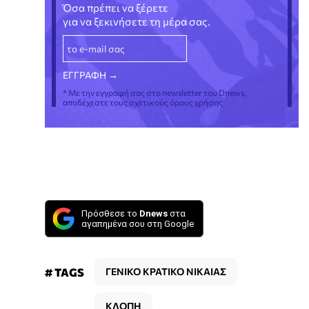
Όσα πρέπει να ξέρετε
για να ξεκινήσετε τη μέρα σας.
* Με την εγγραφή σας στο newsletter του Dnews,
αποδέχεστε τους σχετικούς όρους χρήσης
Πρόσθεσε το
Dnews
στα
αγαπημένα σου στη Google
# TAGS
ΓΕΝΙΚΟ ΚΡΑΤΙΚΟ ΝΙΚΑΙΑΣ
ΚΛΟΠΗ