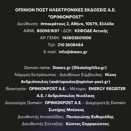
ΟΠΙΝΙΟΝ ΠΟΣΤ ΗΛΕΚΤΡΟΝΙΚΕΣ ΕΚΔΟΣΕΙΣ Α.Ε.
"OPINIONPOST"
Διεύθυνση:
Ιπποκράτους 2, Αθήνα, 10679, Ελλάδα
ΑΦΜ:
800961697
- ΔΟΥ:
ΚΕΦΟΔΕ Αττικής
ΑΡ. ΓΕΜΗ:
145803601000
Τηλ:
210 3608484
E-mail:
info@dnews.gr
Domain name:
Dnews.gr (Dikaiologitika.gr)
Νόμιμος Εκπρόσωπος - Διευθύνων Σύμβουλος:
Νίκος
Ανδριόπουλος (andriopoulos@opinion-post.gr)
Ιδιοκτησία:
OPINIONPOST A.E.
- Μέτοχοι:
ENERGY REGISTER
Α.Ε. / Ανδριόπουλος Νικόλαος
Δικαιούχος Domain:
OPINIONPOST A.E.
- Διαχειριστής Domain:
Σωτήρης Μπέσκος
Διευθυντής Ιστοσελίδας:
Παναγιώτης Ευθυμιάδης
Διευθυντής Σύνταξης:
Κώστας Σαρρηκώστας