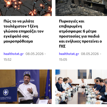
⁠Πώς το να μιλάτε
Πυρκαγιές και
τουλάχιστον 1 ξένη
επιβαρυμένη
γλώσσα επηρεάζει τον
ατμόσφαιρα: 6 μέτρα
εγκέφαλό σας
προστασίας για παιδιά
μακροπρόθεσμα
και ενήλικες προτείνει ο
ΠΙΣ
healthstat.gr
08.05.2026 -
healthstat.gr
08.05.2026 -
15:52
15:05