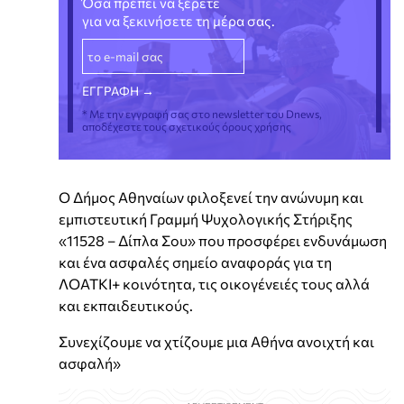
Όσα πρέπει να ξέρετε
για να ξεκινήσετε τη μέρα σας.
* Με την εγγραφή σας στο newsletter του Dnews,
αποδέχεστε τους σχετικούς όρους χρήσης
Ο Δήμος Αθηναίων φιλοξενεί την ανώνυμη και
εμπιστευτική Γραμμή Ψυχολογικής Στήριξης
«11528 – Δίπλα Σου» που προσφέρει ενδυνάμωση
και ένα ασφαλές σημείο αναφοράς για τη
ΛΟΑΤΚΙ+ κοινότητα, τις οικογένειές τους αλλά
και εκπαιδευτικούς.
Συνεχίζουμε να χτίζουμε μια Αθήνα ανοιχτή και
ασφαλή»