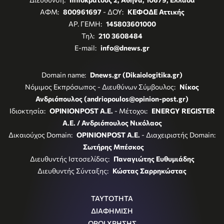
ΑΦΜ:
800961697
- ΔΟΥ:
ΚΕΦΟΔΕ Αττικής
ΑΡ. ΓΕΜΗ:
145803601000
Τηλ:
210 3608484
E-mail:
info@dnews.gr
Domain name:
Dnews.gr (Dikaiologitika.gr)
Νόμιμος Εκπρόσωπος - Διευθύνων Σύμβουλος:
Νίκος
Ανδριόπουλος (andriopoulos@opinion-post.gr)
Ιδιοκτησία:
OPINIONPOST A.E.
- Μέτοχοι:
ENERGY REGISTER
Α.Ε. / Ανδριόπουλος Νικόλαος
Δικαιούχος Domain:
OPINIONPOST A.E.
- Διαχειριστής Domain:
Σωτήρης Μπέσκος
Διευθυντής Ιστοσελίδας:
Παναγιώτης Ευθυμιάδης
Διευθυντής Σύνταξης:
Κώστας Σαρρηκώστας
ΤΑΥΤΟΤΗΤΑ
ΔΙΑΦΗΜΙΣΗ
ΟΡΟΙ ΧΡΗΣΗΣ