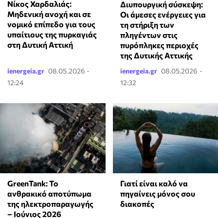
Νίκος Χαρδαλιάς:
Διυπουργική σύσκεψη:
Μηδενική ανοχή και σε
Οι άμεσες ενέργειες για
νομικό επίπεδο για τους
τη στήριξη των
υπαίτιους της πυρκαγιάς
πληγέντων στις
στη Δυτική Αττική
πυρόπληκες περιοχές
της Δυτικής Αττικής
ienergeia.gr
08.05.2026 -
ienergeia.gr
08.05.2026 -
12:24
12:32
GreenTank: Το
Γιατί είναι καλό να
ανθρακικό αποτύπωμα
πηγαίνεις μόνος σου
της ηλεκτροπαραγωγής
διακοπές
– Ιούνιος 2026