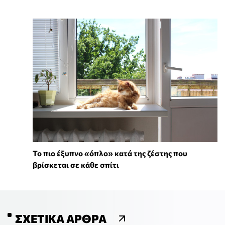
To πιο έξυπνο «όπλο» κατά της ζέστης που
βρίσκεται σε κάθε σπίτι
ΣΧΕΤΙΚΆ ΆΡΘΡΑ