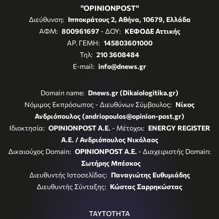
"OPINIONPOST"
Διεύθυνση:
Ιπποκράτους 2, Αθήνα, 10679, Ελλάδα
ΑΦΜ:
800961697
- ΔΟΥ:
ΚΕΦΟΔΕ Αττικής
ΑΡ. ΓΕΜΗ:
145803601000
Τηλ:
210 3608484
E-mail:
info@dnews.gr
Domain name:
Dnews.gr (Dikaiologitika.gr)
Νόμιμος Εκπρόσωπος - Διευθύνων Σύμβουλος:
Νίκος
Ανδριόπουλος (andriopoulos@opinion-post.gr)
Ιδιοκτησία:
OPINIONPOST A.E.
- Μέτοχοι:
ENERGY REGISTER
Α.Ε. / Ανδριόπουλος Νικόλαος
Δικαιούχος Domain:
OPINIONPOST A.E.
- Διαχειριστής Domain:
Σωτήρης Μπέσκος
Διευθυντής Ιστοσελίδας:
Παναγιώτης Ευθυμιάδης
Διευθυντής Σύνταξης:
Κώστας Σαρρηκώστας
ΤΑΥΤΟΤΗΤΑ