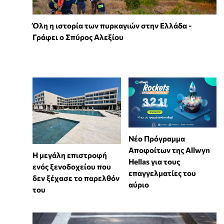
Όλη η ιστορία των πυρκαγιών στην Ελλάδα -
Γράφει ο Σπύρος Αλεξίου
Νέο Πρόγραμμα
Αποφοίτων της Allwyn
Η μεγάλη επιστροφή
Hellas για τους
ενός ξενοδοχείου που
επαγγελματίες του
δεν ξέχασε το παρελθόν
αύριο
του