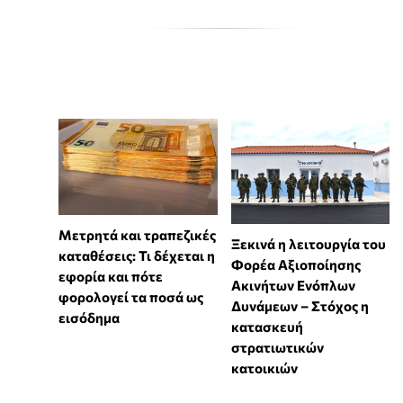
Μετρητά και τραπεζικές
Ξεκινά η λειτουργία του
καταθέσεις: Τι δέχεται η
Φορέα Αξιοποίησης
εφορία και πότε
Ακινήτων Ενόπλων
φορολογεί τα ποσά ως
Δυνάμεων – Στόχος η
εισόδημα
κατασκευή
στρατιωτικών
κατοικιών