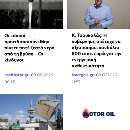
Κ. Τσουκαλάς: Η
Οι ειδικοί
κυβέρνηση απέτυχε να
προειδοποιούν: Μην
αξιοποιήσει κονδύλια
πίνετε ποτέ ζεστό νερό
800 εκατ. ευρώ για την
από τη βρύση – Οι
ενεργειακή
κίνδυνοι
ανθεκτικότητα
healthstat.gr
08.08.2026 -
ienergeia.gr
08.07.2026 -
00:25
11:57