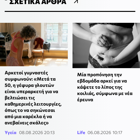
ΣΧΕΤΙΚΆ ΆΡΘΡΑ
Αρκετοί γυμναστές
Μία προπόνηση την
συμφωνούν: «Μετά τα
εβδομάδα αρκεί για να
50, η γέφυρα γλουτών
κάψετε το λίπος της
είναι υπεραρκετή για να
κοιλιάς, σύμφωνα με νέα
βελτιώσει τις
έρευνα
καθημερινές λειτουργίες,
όπως το να σηκώνεσαι
από μια καρέκλα ή να
ανεβαίνεις σκάλες»
Υγεία
08.08.2026 20:13
Life
06.08.2026 10:17