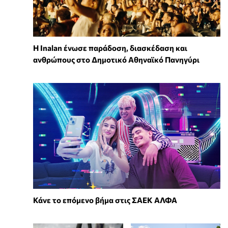
Η Inalan ένωσε παράδοση, διασκέδαση και
ανθρώπους στο Δημοτικό Αθηναϊκό Πανηγύρι
Κάνε το επόμενο βήμα στις ΣΑΕΚ ΑΛΦΑ