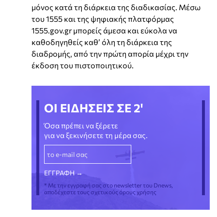
μόνος κατά τη διάρκεια της διαδικασίας. Μέσω
του 1555 και της ψηφιακής πλατφόρμας
1555.gov.gr μπορείς άμεσα και εύκολα να
καθοδηγηθείς καθ’ όλη τη διάρκεια της
διαδρομής, από την πρώτη απορία μέχρι την
έκδοση του πιστοποιητικού.
ΟΙ ΕΙΔΗΣΕΙΣ ΣΕ 2'
Όσα πρέπει να ξέρετε
για να ξεκινήσετε τη μέρα σας.
* Με την εγγραφή σας στο newsletter του Dnews,
αποδέχεστε τους σχετικούς όρους χρήσης