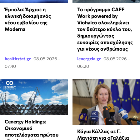
Έμπολα: Άρχισε η
Το πρόγραμμα CAFF
κλινική δοκιμή ενός
Work powered by
νέου εμβολίου της
Viohalco ολοκληρώνει
Moderna
τον δεύτερο κύκλο του,
δημιουργώντας
ευκαιρίες απασχόλησης
για νέους ανθρώπους
healthstat.gr
08.05.2026 -
ienergeia.gr
08.05.2026 -
07:40
06:20
Cenergy Holdings:
Οικονομικά
Κάγια Κάλλας σε Γ.
αποτελέσματα πρώτου
Μανιάτη για «Γαλάζια