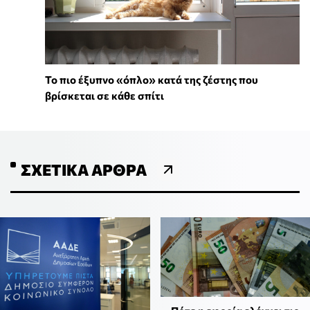
To πιο έξυπνο «όπλο» κατά της ζέστης που
βρίσκεται σε κάθε σπίτι
ΣΧΕΤΙΚΆ ΆΡΘΡΑ