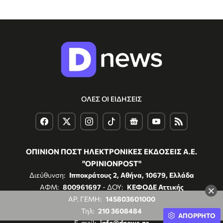
ΟΛΕΣ ΟΙ ΕΙΔΗΣΕΙΣ
ΟΠΙΝΙΟΝ ΠΟΣΤ ΗΛΕΚΤΡΟΝΙΚΕΣ ΕΚΔΟΣΕΙΣ Α.Ε.
"OPINIONPOST"
Διεύθυνση:
Ιπποκράτους 2, Αθήνα, 10679, Ελλάδα
ΑΦΜ:
800961697
- ΔΟΥ:
ΚΕΦΟΔΕ Αττικής
×
ΑΡ. ΓΕΜΗ:
145803601000
Τηλ:
210 3608484
ΑΠΟΡΡΗΤΟ
E-mail:
info@dnews.gr