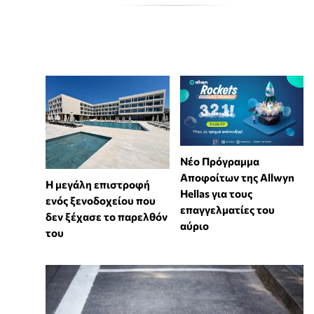
Νέο Πρόγραμμα
Αποφοίτων της Allwyn
Η μεγάλη επιστροφή
Hellas για τους
ενός ξενοδοχείου που
επαγγελματίες του
δεν ξέχασε το παρελθόν
αύριο
του