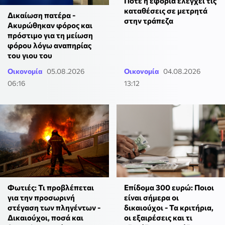
Πότε η εφορία ελέγχει τις
καταθέσεις σε μετρητά
Δικαίωση πατέρα -
στην τράπεζα
Ακυρώθηκαν φόρος και
πρόστιμο για τη μείωση
φόρου λόγω αναπηρίας
του γιου του
Οικονομία
05.08.2026
Οικονομία
04.08.2026
06:16
13:12
Φωτιές: Τι προβλέπεται
Επίδομα 300 ευρώ: Ποιοι
για την προσωρινή
είναι σήμερα οι
στέγαση των πληγέντων -
δικαιούχοι - Τα κριτήρια,
Δικαιούχοι, ποσά και
οι εξαιρέσεις και τι