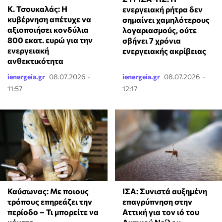
Κ. Τσουκαλάς: Η
ενεργειακή ρήτρα δεν
κυβέρνηση απέτυχε να
σημαίνει χαμηλότερους
αξιοποιήσει κονδύλια
λογαριασμούς, ούτε
800 εκατ. ευρώ για την
σβήνει 7 χρόνια
ενεργειακή
ενεργειακής ακρίβειας
ανθεκτικότητα
ienergeia.gr
08.07.2026 -
ienergeia.gr
08.07.2026 -
11:57
12:17
Καύσωνας: Με ποιους
ΙΣΑ: Συνιστά αυξημένη
τρόπους επηρεάζει την
επαγρύπνηση στην
περίοδο – Τι μπορείτε να
Αττική για τον ιό του