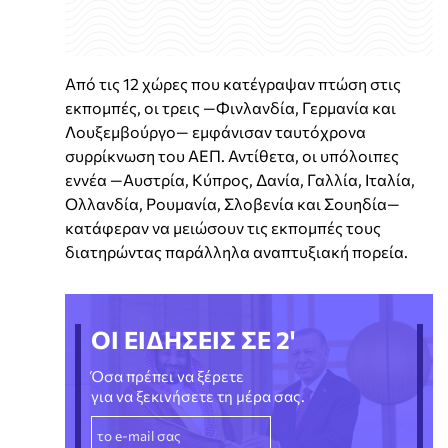
Από τις 12 χώρες που κατέγραψαν πτώση στις
εκπομπές, οι τρεις —Φινλανδία, Γερμανία και
Λουξεμβούργο— εμφάνισαν ταυτόχρονα
συρρίκνωση του ΑΕΠ. Αντίθετα, οι υπόλοιπες
εννέα —Αυστρία, Κύπρος, Δανία, Γαλλία, Ιταλία,
Ολλανδία, Ρουμανία, Σλοβενία και Σουηδία—
κατάφεραν να μειώσουν τις εκπομπές τους
διατηρώντας παράλληλα αναπτυξιακή πορεία.
ΟΙ ΕΙΔΗΣΕΙΣ ΣΕ 2'
Όσα πρέπει να ξέρετε
για να ξεκινήσετε τη μέρα σας.