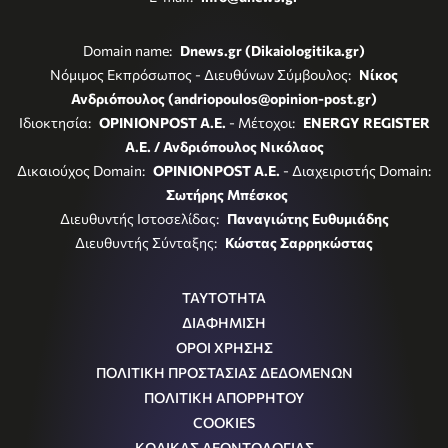
Domain name:
Dnews.gr (Dikaiologitika.gr)
Νόμιμος Εκπρόσωπος - Διευθύνων Σύμβουλος:
Νίκος
Ανδριόπουλος (andriopoulos@opinion-post.gr)
Ιδιοκτησία:
OPINIONPOST A.E.
- Μέτοχοι:
ENERGY REGISTER
Α.Ε. / Ανδριόπουλος Νικόλαος
Δικαιούχος Domain:
OPINIONPOST A.E.
- Διαχειριστής Domain:
Σωτήρης Μπέσκος
Διευθυντής Ιστοσελίδας:
Παναγιώτης Ευθυμιάδης
Διευθυντής Σύνταξης:
Κώστας Σαρρηκώστας
ΤΑΥΤΟΤΗΤΑ
ΔΙΑΦΗΜΙΣΗ
ΟΡΟΙ ΧΡΗΣΗΣ
ΠΟΛΙΤΙΚΗ ΠΡΟΣΤΑΣΙΑΣ ΔΕΔΟΜΕΝΩΝ
ΠΟΛΙΤΙΚΗ ΑΠΟΡΡΗΤΟΥ
COOKIES
ΚΩΔΙΚΑΣ ΔΕΟΝΤΟΛΟΓΙΑΣ