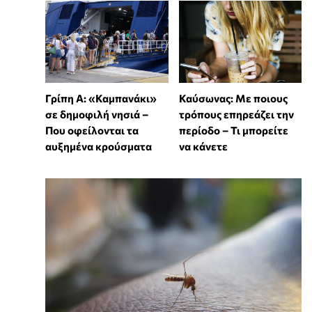
Γρίπη Α: «Καμπανάκι»
Καύσωνας: Με ποιους
σε δημοφιλή νησιά –
τρόπους επηρεάζει την
Που οφείλονται τα
περίοδο – Τι μπορείτε
αυξημένα κρούσματα
να κάνετε