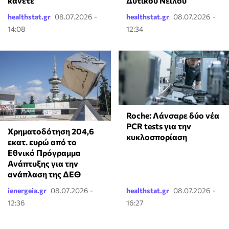
κάνετε
Δυτικού Νείλου
healthstat.gr
08.07.2026 -
healthstat.gr
08.07.2026 -
14:08
12:34
Roche: Λάνσαρε δύο νέα
PCR tests για την
Χρηματοδότηση 204,6
κυκλοσπορίαση
εκατ. ευρώ από το
Εθνικό Πρόγραμμα
Ανάπτυξης για την
ανάπλαση της ΔΕΘ
ienergeia.gr
08.07.2026 -
healthstat.gr
08.07.2026 -
12:36
16:27