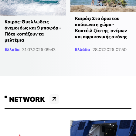
Καιρός: Στα όρια του
Καιρός: Θυελλώδεις
καύσωνα η χώρα -
άνεμοι έως και 9 μποφόρ -
Κοκτέιλ ζέστης, ανέμων
Πότε κοπάζουν τα
και αφρικανικής σκόνης
μελτέμια
Ελλάδα
31.07.2026 09:43
Ελλάδα
28.07.2026 07:50
NETWORK