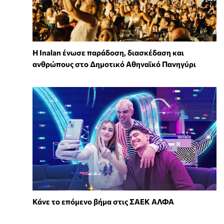
Η Inalan ένωσε παράδοση, διασκέδαση και
ανθρώπους στο Δημοτικό Αθηναϊκό Πανηγύρι
Κάνε το επόμενο βήμα στις ΣΑΕΚ ΑΛΦΑ