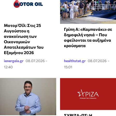
Μοτορ Όϊλ: Στις 25
Γρίπη Α: «Καμπανάκι» σε
Αυγούστου η
δημοφιλή νησιά – Που
ανακοίνωση των
οφείλονται τα αυξημένα
Οικονομικών
κρούσματα
Αποτελεσμάτων 1ου
Εξαμήνου 2026
ienergeia.gr
08.07.2026 -
healthstat.gr
08.07.2026 -
12:40
15:01
ΣΥΡΙΖΑ-ΠΣ: Η