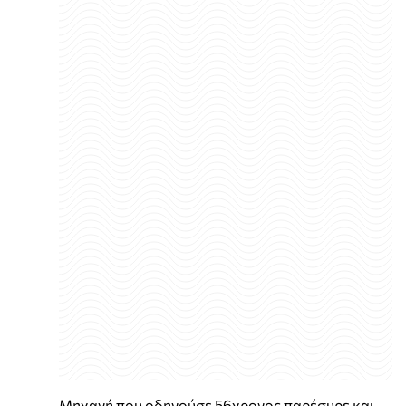
Μηχανή που οδηγούσε 56χρονος παρέσυρε και