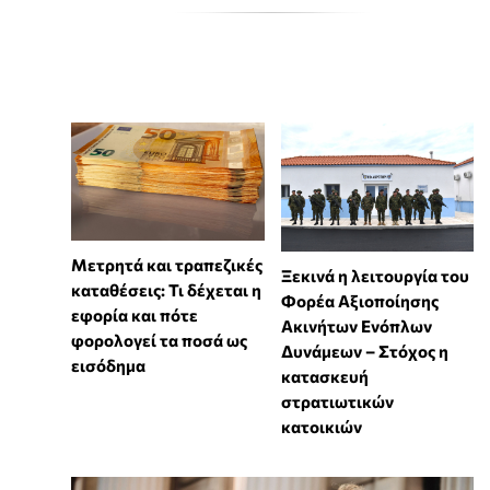
Μετρητά και τραπεζικές
Ξεκινά η λειτουργία του
καταθέσεις: Τι δέχεται η
Φορέα Αξιοποίησης
εφορία και πότε
Ακινήτων Ενόπλων
φορολογεί τα ποσά ως
Δυνάμεων – Στόχος η
εισόδημα
κατασκευή
στρατιωτικών
κατοικιών