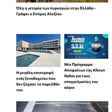
Όλη η ιστορία των πυρκαγιών στην Ελλάδα -
Γράφει ο Σπύρος Αλεξίου
Νέο Πρόγραμμα
Αποφοίτων της Allwyn
Η μεγάλη επιστροφή
Hellas για τους
ενός ξενοδοχείου που
επαγγελματίες του
δεν ξέχασε το παρελθόν
αύριο
του