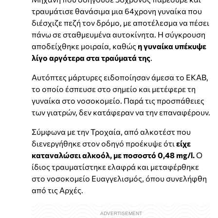
τραυμάτισε θανάσιμα μια 64χρονη γυναίκα που
διέσχιζε πεζή τον δρόμο, με αποτέλεσμα να πέσει
πάνω σε σταθμευμένα αυτοκίνητα. Η σύγκρουση
αποδείχθηκε μοιραία, καθώς
η γυναίκα υπέκυψε
λίγο αργότερα στα τραύματά της
.
Αυτόπτες μάρτυρες ειδοποίησαν άμεσα το ΕΚΑΒ,
το οποίο έσπευσε στο σημείο και μετέφερε τη
γυναίκα στο νοσοκομείο. Παρά τις προσπάθειες
των γιατρών, δεν κατάφεραν να την επαναφέρουν.
Σύμφωνα με την Τροχαία, από αλκοτέστ που
διενεργήθηκε στον οδηγό προέκυψε ότι
είχε
καταναλώσει αλκοόλ, με ποσοστό 0,48 mg/l.
Ο
ίδιος τραυματίστηκε ελαφρά και μεταφέρθηκε
στο νοσοκομείο Ευαγγελισμός, όπου συνελήφθη
από τις Αρχές.