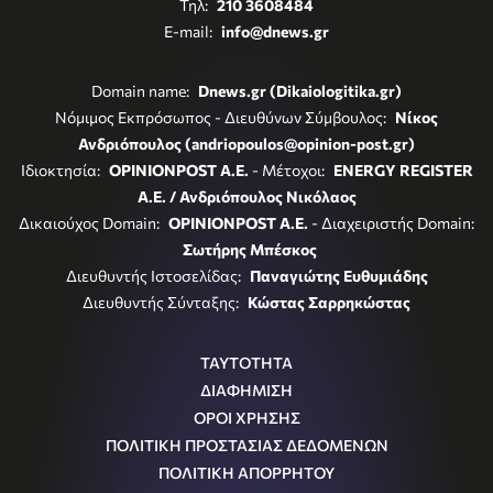
Τηλ:
210 3608484
E-mail:
info@dnews.gr
Domain name:
Dnews.gr (Dikaiologitika.gr)
Νόμιμος Εκπρόσωπος - Διευθύνων Σύμβουλος:
Νίκος
Ανδριόπουλος (andriopoulos@opinion-post.gr)
Ιδιοκτησία:
OPINIONPOST A.E.
- Μέτοχοι:
ENERGY REGISTER
Α.Ε. / Ανδριόπουλος Νικόλαος
Δικαιούχος Domain:
OPINIONPOST A.E.
- Διαχειριστής Domain:
Σωτήρης Μπέσκος
Διευθυντής Ιστοσελίδας:
Παναγιώτης Ευθυμιάδης
Διευθυντής Σύνταξης:
Κώστας Σαρρηκώστας
ΤΑΥΤΟΤΗΤΑ
ΔΙΑΦΗΜΙΣΗ
ΟΡΟΙ ΧΡΗΣΗΣ
ΠΟΛΙΤΙΚΗ ΠΡΟΣΤΑΣΙΑΣ ΔΕΔΟΜΕΝΩΝ
ΠΟΛΙΤΙΚΗ ΑΠΟΡΡΗΤΟΥ