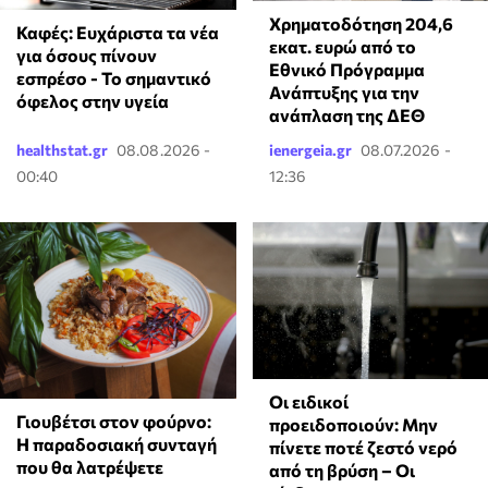
Χρηματοδότηση 204,6
Καφές: Ευχάριστα τα νέα
εκατ. ευρώ από το
για όσους πίνουν
Εθνικό Πρόγραμμα
εσπρέσο - Το σημαντικό
Ανάπτυξης για την
όφελος στην υγεία
ανάπλαση της ΔΕΘ
healthstat.gr
08.08.2026 -
ienergeia.gr
08.07.2026 -
00:40
12:36
Οι ειδικοί
Γιουβέτσι στον φούρνο:
προειδοποιούν: Μην
Η παραδοσιακή συνταγή
πίνετε ποτέ ζεστό νερό
που θα λατρέψετε
από τη βρύση – Οι