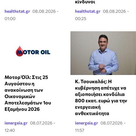
κίνδυνοι
healthstat.gr
08.08.2026 -
healthstat.gr
08.08.2026 -
01:00
00:25
Μοτορ Όϊλ: Στις 25
Κ. Τσουκαλάς: Η
Αυγούστου η
κυβέρνηση απέτυχε να
ανακοίνωση των
αξιοποιήσει κονδύλια
Οικονομικών
800 εκατ. ευρώ για την
Αποτελεσμάτων 1ου
ενεργειακή
Εξαμήνου 2026
ανθεκτικότητα
ienergeia.gr
08.07.2026 -
ienergeia.gr
08.07.2026 -
12:40
11:57