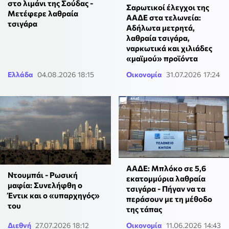
στο λιμάνι της Σούδας -
Σαρωτικοί έλεγχοι της
Μετέφερε λαθραία
ΑΑΔΕ στα τελωνεία:
τσιγάρα
Αδήλωτα μετρητά,
λαθραία τσιγάρα,
ναρκωτικά και χιλιάδες
«μαϊμού» προϊόντα
Ελλάδα
04.08.2026 18:15
Οικονομία
31.07.2026 17:24
ΑΑΔΕ: Μπλόκο σε 5,6
Ντουμπάι - Ρωσική
εκατομμύρια λαθραία
μαφία: Συνελήφθη ο
τσιγάρα - Πήγαν να τα
Έντικ και ο «υπαρχηγός»
περάσουν με τη μέθοδο
του
της τάπας
Διεθνή
27.07.2026 18:12
Οικονομία
11.06.2026 14:43