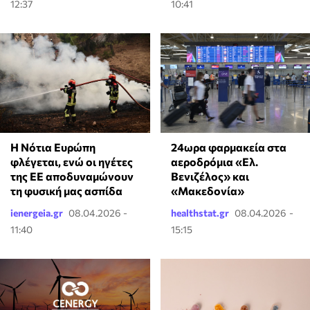
12:37
10:41
Η Νότια Ευρώπη
24ωρα φαρμακεία στα
φλέγεται, ενώ οι ηγέτες
αεροδρόμια «Ελ.
της ΕΕ αποδυναμώνουν
Βενιζέλος» και
τη φυσική μας ασπίδα
«Μακεδονία»
ienergeia.gr
08.04.2026 -
healthstat.gr
08.04.2026 -
11:40
15:15