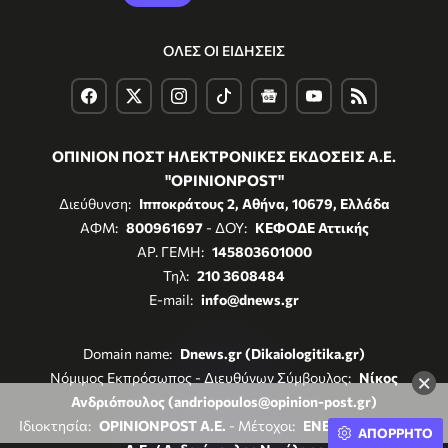
ΟΛΕΣ ΟΙ ΕΙΔΗΣΕΙΣ
ΟΠΙΝΙΟΝ ΠΟΣΤ ΗΛΕΚΤΡΟΝΙΚΕΣ ΕΚΔΟΣΕΙΣ Α.Ε.
"OPINIONPOST"
Διεύθυνση:
Ιπποκράτους 2, Αθήνα, 10679, Ελλάδα
ΑΦΜ:
800961697
- ΔΟΥ:
ΚΕΦΟΔΕ Αττικής
ΑΡ. ΓΕΜΗ:
145803601000
Τηλ:
210 3608484
E-mail:
info@dnews.gr
Domain name:
Dnews.gr (Dikaiologitika.gr)
Νόμιμος Εκπρόσωπος - Διευθύνων Σύμβουλος:
Νίκος
×
Ανδριόπουλος (andriopoulos@opinion-post.gr)
Ιδιοκτησία:
OPINIONPOST A.E.
- Μέτοχοι:
ENERGY REGISTER
ΑΠΟΡΡΗΤΟ