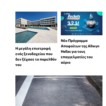
Νέο Πρόγραμμα
Αποφοίτων της Allwyn
Η μεγάλη επιστροφή
Hellas για τους
ενός ξενοδοχείου που
επαγγελματίες του
δεν ξέχασε το παρελθόν
αύριο
του