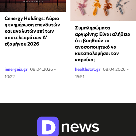
Cenergy Holdings: Αύριο
η ενημέρωση επενδυτών
⁠Συμπληρώματα
και αναλυτών επί των
αργιρίνης: Είναι αλήθεια
αποτελεσμάτων A’
ότι βοηθούν το
εξαμήνου 2026
ανοσοποιητικό να
καταπολεμήσει τον
καρκίνο;
ienergeia.gr
08.04.2026 -
healthstat.gr
08.04.2026 -
10:22
15:51