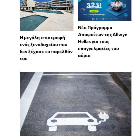
Νέο Πρόγραμμα
Αποφοίτων της Allwyn
Η μεγάλη επιστροφή
Hellas για τους
ενός ξενοδοχείου που
επαγγελματίες του
δεν ξέχασε το παρελθόν
αύριο
του