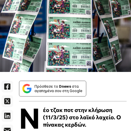
Πρόσθεσε το
Dnews
στα
αγαπημένα σου στη Google
Ν
έο τζακ ποτ στην κλήρωση
(11/3/25) στο λαϊκό λαχείο. Ο
πίνακας κερδών.