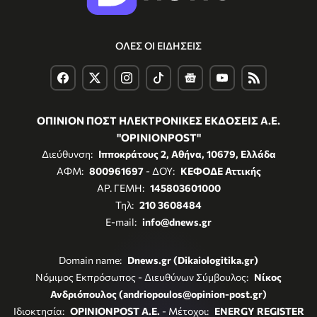
ΟΛΕΣ ΟΙ ΕΙΔΗΣΕΙΣ
ΟΠΙΝΙΟΝ ΠΟΣΤ ΗΛΕΚΤΡΟΝΙΚΕΣ ΕΚΔΟΣΕΙΣ Α.Ε.
"OPINIONPOST"
Διεύθυνση:
Ιπποκράτους 2, Αθήνα, 10679, Ελλάδα
ΑΦΜ:
800961697
- ΔΟΥ:
ΚΕΦΟΔΕ Αττικής
ΑΡ. ΓΕΜΗ:
145803601000
Τηλ:
210 3608484
E-mail:
info@dnews.gr
Domain name:
Dnews.gr (Dikaiologitika.gr)
Νόμιμος Εκπρόσωπος - Διευθύνων Σύμβουλος:
Νίκος
Ανδριόπουλος (andriopoulos@opinion-post.gr)
Ιδιοκτησία:
OPINIONPOST A.E.
- Μέτοχοι:
ENERGY REGISTER