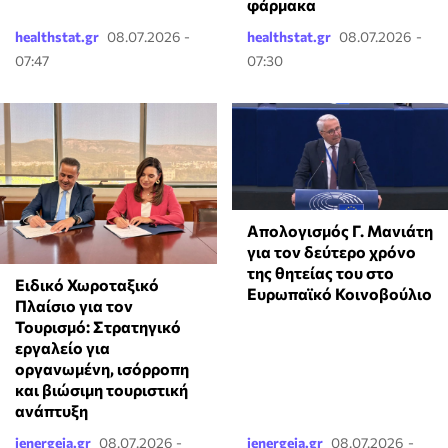
φάρμακα
healthstat.gr
08.07.2026 -
healthstat.gr
08.07.2026 -
07:47
07:30
Απολογισμός Γ. Μανιάτη
για τον δεύτερο χρόνο
της θητείας του στο
Ειδικό Χωροταξικό
Ευρωπαϊκό Κοινοβούλιο
Πλαίσιο για τον
Τουρισμό: Στρατηγικό
εργαλείο για
οργανωμένη, ισόρροπη
και βιώσιμη τουριστική
ανάπτυξη
ienergeia.gr
08.07.2026 -
ienergeia.gr
08.07.2026 -