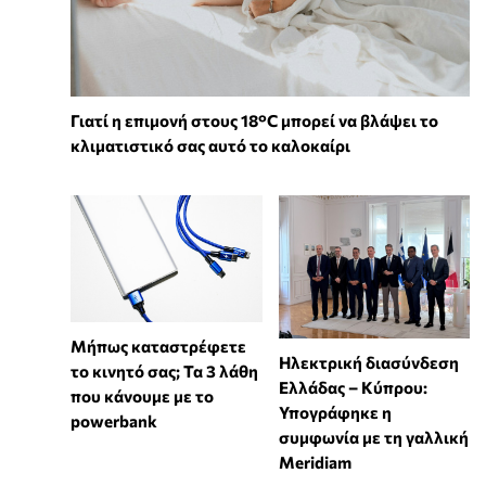
Γιατί η επιμονή στους 18°C μπορεί να βλάψει το
κλιματιστικό σας αυτό το καλοκαίρι
Μήπως καταστρέφετε
Ηλεκτρική διασύνδεση
το κινητό σας; Τα 3 λάθη
Ελλάδας – Κύπρου:
που κάνουμε με το
Υπογράφηκε η
powerbank
συμφωνία με τη γαλλική
Meridiam