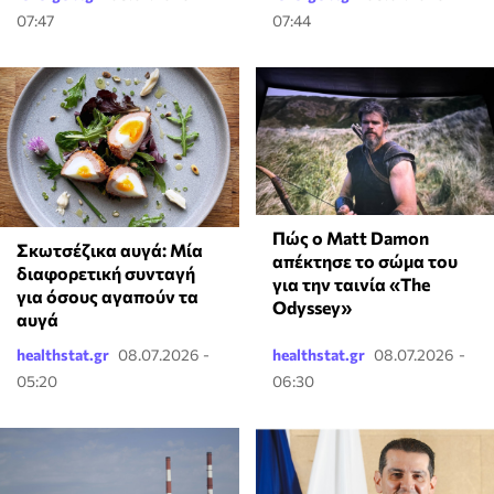
07:47
07:44
Πώς ο Matt Damon
Σκωτσέζικα αυγά: Μία
απέκτησε το σώμα του
διαφορετική συνταγή
για την ταινία «The
για όσους αγαπούν τα
Odyssey»
αυγά
healthstat.gr
08.07.2026 -
healthstat.gr
08.07.2026 -
05:20
06:30