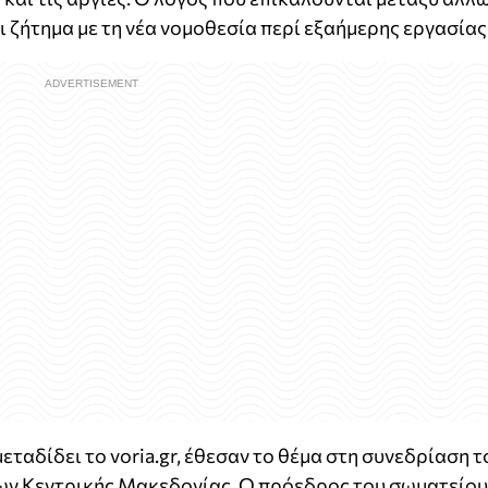
 ζήτημα με τη νέα νομοθεσία περί εξαήμερης εργασίας
ταδίδει το voria.gr, έθεσαν το θέμα στη συνεδρίαση τ
ν Κεντρικής Μακεδονίας. Ο πρόεδρος του σωματείου