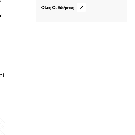
Όλες Οι Ειδήσεις
ση
η
οί