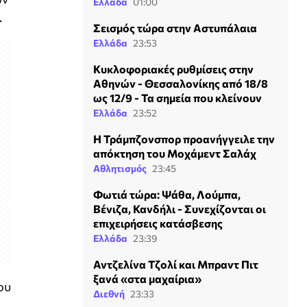
Ελλάδα
01:00
.
Σεισμός τώρα στην Αστυπάλαια
Ελλάδα
23:53
Κυκλοφοριακές ρυθμίσεις στην
Αθηνών - Θεσσαλονίκης από 18/8
ως 12/9 - Τα σημεία που κλείνουν
Ελλάδα
23:52
Η Τράμπζονσπορ προανήγγειλε την
απόκτηση του Μοχάμεντ Σαλάχ
Αθλητισμός
23:45
Φωτιά τώρα: Ψάθα, Λούμπα,
Βένιζα, Κανδήλι - Συνεχίζονται οι
επιχειρήσεις κατάσβεσης
Ελλάδα
23:39
Αντζελίνα Τζολί και Μπραντ Πιτ
ξανά «στα μαχαίρια»
ου
Διεθνή
23:33
,