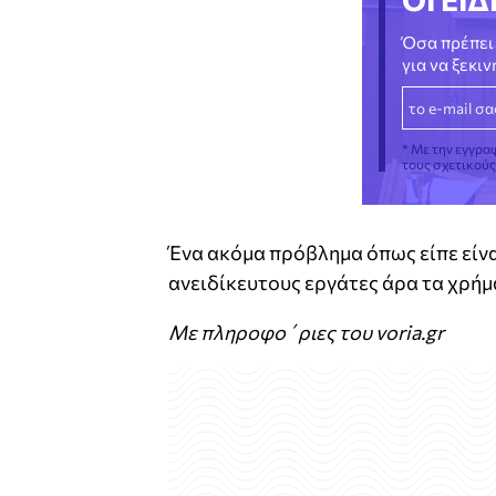
Όσα πρέπει 
για να ξεκι
* Με την εγγρα
τους σχετικού
Ένα ακόμα πρόβλημα όπως είπε είνα
ανειδίκευτους εργάτες άρα τα χρήμ
Με πληροφο΄ριες του voria.gr