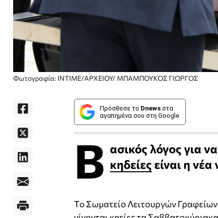
Φωτογραφία: INTIME/ΑΡΧΕΙΟΥ/ ΜΠΑΜΠΟΥΚΟΣ ΓΙΩΡΓΟΣ
Πρόσθεσε το
Dnews
στα
αγαπημένα σου στη Google
Β
ασικός λόγος για να
κηδείες
είναι η νέα
Το Σωματείο Λειτουργών Γραφείω
γίνονται κηείες τα Σαββατοκύριακα 