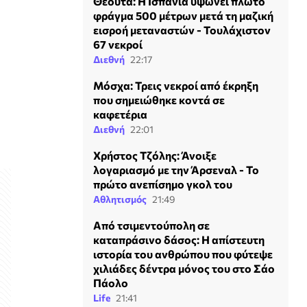
Θέουτα: Η Ισπανία υψώνει πλωτό
φράγμα 500 μέτρων μετά τη μαζική
εισροή μεταναστών - Τουλάχιστον
67 νεκροί
Διεθνή
22:17
Μόσχα: Τρεις νεκροί από έκρηξη
που σημειώθηκε κοντά σε
καφετέρια
Διεθνή
22:01
Χρήστος Τζόλης: Άνοιξε
λογαριασμό με την Άρσεναλ - Το
πρώτο ανεπίσημο γκολ του
Αθλητισμός
21:49
Από τσιμεντούπολη σε
καταπράσινο δάσος: Η απίστευτη
ιστορία του ανθρώπου που φύτεψε
χιλιάδες δέντρα μόνος του στο Σάο
Πάολο
Life
21:41