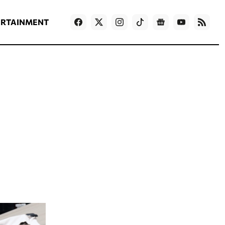
ΡΟΗ ΕΙΔΗΣΕΩΝ
T
NEWS IN ENGLISH
Games
ERTAINMENT