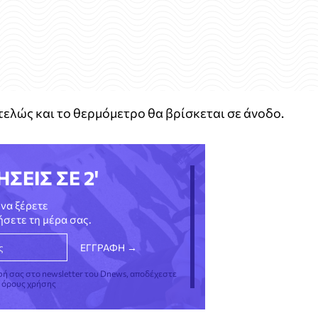
τελώς και το θερμόμετρο θα βρίσκεται σε άνοδο.
ΗΣΕΙΣ ΣΕ 2'
να ξέρετε
νήσετε τη μέρα σας.
φή σας στο newsletter του Dnews, αποδέχεστε
ς όρους χρήσης