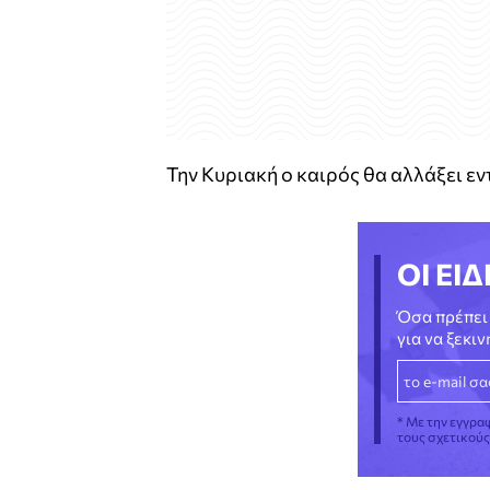
Την Κυριακή ο καιρός θα αλλάξει εν
ΟΙ ΕΙΔ
Όσα πρέπει 
για να ξεκι
* Με την εγγρα
τους σχετικού