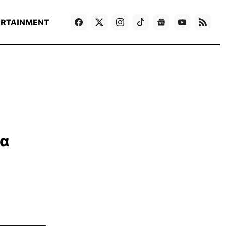
ΡΟΗ ΕΙΔΗΣΕΩΝ
T
NEWS IN ENGLISH
Games
ERTAINMENT
ια