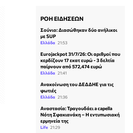
ΡΟΗ ΕΙΔΗΣΕΩΝ
Σούνιο: Διασώθηκαν δύο ανήλικοι
με SUP
Ελλάδα
21:53
Eurojackpot 31/7/26: Οι αριθμοί που
κερδίζουν 17 εκατ ευρώ - 3 δελτία
παίρνουν από 572,474 ευρώ
Ελλάδα
21:41
Ανακοίνωση του ΔΕΔΔΗΕ για τις
φωτιές
Ελλάδα
21:36
Αναστασία: Τραγουδάει a capella
Νότη Σφακιανάκη – Η εντυπωσιακή
ερμηνεία της
Life
21:29