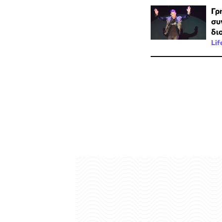
Γρ
συ
δι
Lif