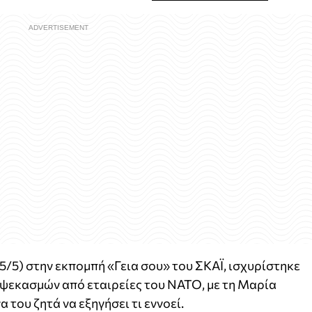
/5) στην εκπομπή «Γεια σου» του ΣΚΑΪ, ισχυρίστηκε
οψεκασμών από εταιρείες του ΝΑΤΟ, με τη Μαρία
 του ζητά να εξηγήσει τι εννοεί.