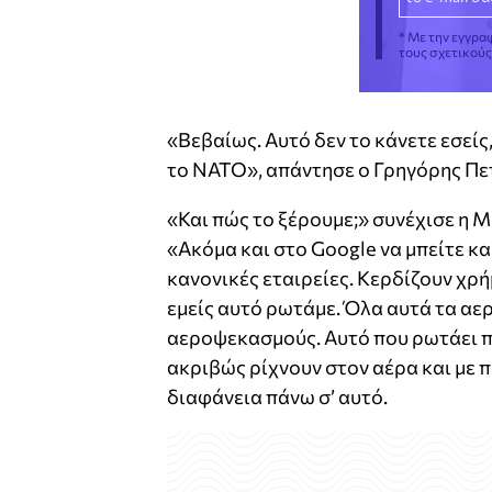
* Με την εγγρα
τους σχετικού
«Βεβαίως. Αυτό δεν το κάνετε εσείς,
το ΝΑΤΟ», απάντησε ο Γρηγόρης Πε
«Και πώς το ξέρουμε;» συνέχισε η 
«Ακόμα και στο Google να μπείτε κ
κανονικές εταιρείες. Κερδίζουν χρήμ
εμείς αυτό ρωτάμε. Όλα αυτά τα αε
αεροψεκασμούς. Αυτό που ρωτάει πά
ακριβώς ρίχνουν στον αέρα και με π
διαφάνεια πάνω σ’ αυτό.