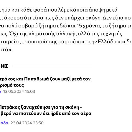
ήτημα και κάθε φορά που λέμε κάποια άποψη μετά
ι άκουσα ότι είπα πως δεν υπάρχει σκόνη. Δεν είπα πο
ένα πολύ σοβαρό ζήτημα εδώ και 15 χρόνια, το ζήτημα τ
ς. Όχι της κλιματικής αλλαγής αλλά της τεχνητής
ταιρείες τροποποίησης καιρού και στην Ελλάδα και δ
υτό».
ΣΗΣ
τράκος και Παπαθωμά ζουν μαζί μετά τον
ρισμό τους
e
13.05.2024 15:03
Πετράκος ξαναχτύπησε για τη σκόνη -
βερό να πιστεύουν ότι ήρθε από τον αέρα
λάδα
23.04.2024 23:50