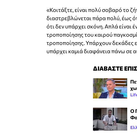
«Κοιτάξτε, είναι πολύ σοβαρό το ζ
διαστρεβλώνεται πάρα πολύ, έως ότ
ότι δεν υπάρχει σκόνη. Απλά είναι 
τροποποίησης του καιρού παγκοσμίω
τροποποίησης. Υπάρχουν δεκάδες ε
υπάρχει καμιά διαφάνεια πάνω σε α
ΔΙΑΒΑΣΤΕ ΕΠΙ
Πε
χω
Lif
O 
Φο
Ελ