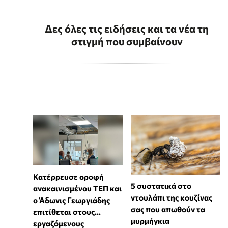
Δες όλες τις ειδήσεις και τα νέα τη
στιγμή που συμβαίνουν
Κατέρρευσε οροφή
⁠5 συστατικά στο
ανακαινισμένου ΤΕΠ και
ντουλάπι της κουζίνας
ο Άδωνις Γεωργιάδης
σας που απωθούν τα
επιτίθεται στους...
μυρμήγκια
εργαζόμενους