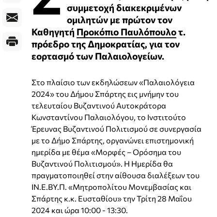
συμμετοχή διακεκριμένων
ομιλητών με πρώτον τον
Καθηγητή
Προκόπιο Παυλόπουλο
τ.
πρόεδρο της Δημοκρατίας, για τον
εορτασμό των Παλαιολογείων.
Στο πλαίσιο των εκδηλώσεων «Παλαιολόγεια
2024» του Δήμου Σπάρτης εις μνήμην του
τελευταίου Βυζαντινού Αυτοκράτορα
Κωνσταντίνου Παλαιολόγου, το Ινστιτούτο
Έρευνας Βυζαντινού Πολιτισμού σε συνεργασία
με το Δήμο Σπάρτης, οργανώνει επιστημονική
ημερίδα με θέμα «Μορφές – Ορόσημα του
Βυζαντινού Πολιτισμού». Η Ημερίδα θα
πραγματοποιηθεί στην αίθουσα διαλέξεων του
ΙΝ.Ε.ΒΥ.Π. «Μητροπολίτου Μονεμβασίας και
Σπάρτης κ.κ. Ευσταθίου» την Τρίτη 28 Μαΐου
2024 και ώρα 10:00 - 13:30.