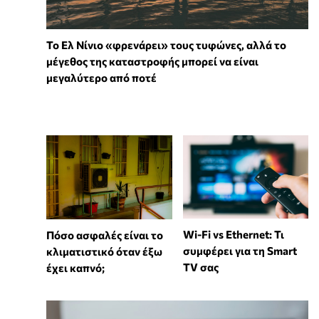
Το Ελ Νίνιο «φρενάρει» τους τυφώνες, αλλά το
μέγεθος της καταστροφής μπορεί να είναι
μεγαλύτερο από ποτέ
Wi-Fi vs Ethernet: Τι
Πόσο ασφαλές είναι το
συμφέρει για τη Smart
κλιματιστικό όταν έξω
TV σας
έχει καπνό;