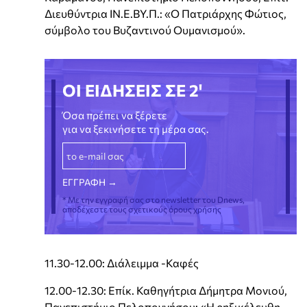
Διευθύντρια ΙΝ.Ε.ΒΥ.Π.: «Ο Πατριάρχης Φώτιος,
σύμβολο του Βυζαντινού Ουμανισμού».
ΟΙ ΕΙΔΗΣΕΙΣ ΣΕ 2'
Όσα πρέπει να ξέρετε
για να ξεκινήσετε τη μέρα σας.
* Με την εγγραφή σας στο newsletter του Dnews,
αποδέχεστε τους σχετικούς όρους χρήσης
11.30-12.00: Διάλειμμα -Καφές
12.00-12.30: Επίκ. Καθηγήτρια Δήμητρα Μονιού,
Πανεπιστήμιο Πελοποννήσου: «Η ρηξικέλευθη