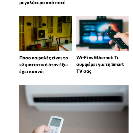
μεγαλύτερο από ποτέ
Wi-Fi vs Ethernet: Τι
Πόσο ασφαλές είναι το
συμφέρει για τη Smart
κλιματιστικό όταν έξω
TV σας
έχει καπνό;