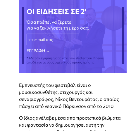
ΟΙ ΕΙΔΗΣΕΙΣ ΣΕ 2'
Όσα πρέπει να ξέρετε
για να ξεκινήσετε τη μέρα σας.
* Με την εγγραφή σας στο newsletter του Dnews,
αποδέχεστε τους σχετικούς όρους χρήσης
Εμπνευστής του φεστιβάλ είναι ο
μουσικοσυνθέτης, στιχουργός και
σεναριογράφος, Νίκος Βεντουράτος, ο οποίος
πάσχει από νεανικό Πάρκινσον από το 2010.
Ο ίδιος ανέλαβε μέσα από προσωπικά βιώματα
και φαντασία να δημιουργήσει αυτή την