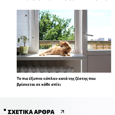
To πιο έξυπνο «όπλο» κατά της ζέστης που
βρίσκεται σε κάθε σπίτι
ΣΧΕΤΙΚΆ ΆΡΘΡΑ