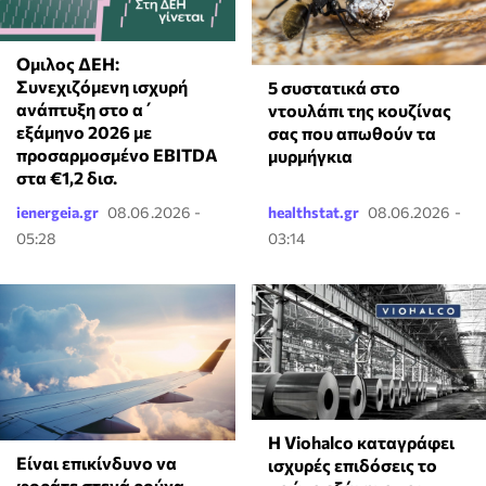
Ομιλος ΔΕΗ:
Συνεχιζόμενη ισχυρή
⁠5 συστατικά στο
ανάπτυξη στο α΄
ντουλάπι της κουζίνας
εξάμηνο 2026 με
σας που απωθούν τα
προσαρμοσμένο EBITDA
μυρμήγκια
στα €1,2 δισ.
ienergeia.gr
08.06.2026 -
healthstat.gr
08.06.2026 -
05:28
03:14
Η Viohalco καταγράφει
⁠Είναι επικίνδυνο να
ισχυρές επιδόσεις το
φοράτε στενά ρούχα