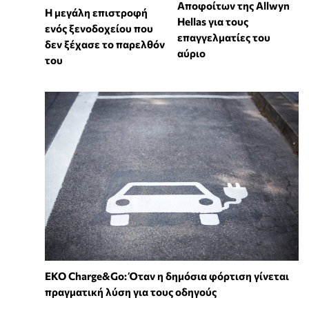
Αποφοίτων της Allwyn
Η μεγάλη επιστροφή
Hellas για τους
ενός ξενοδοχείου που
επαγγελματίες του
δεν ξέχασε το παρελθόν
αύριο
του
EKO Charge&Go: Όταν η δημόσια φόρτιση γίνεται
πραγματική λύση για τους οδηγούς