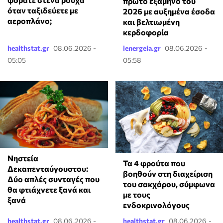
πρώτο εξάμηνο του
όταν ταξιδεύετε με
2026 με αυξημένα έσοδα
αεροπλάνο;
και βελτιωμένη
κερδοφορία
healthstat.gr
08.06.2026 -
ienergeia.gr
08.06.2026 -
05:05
05:58
Νηστεία
Τα 4 φρούτα που
Δεκαπενταύγουστου:
βοηθούν στη διαχείριση
Δύο απλές συνταγές που
του σακχάρου, σύμφωνα
θα φτιάχνετε ξανά και
με τους
ξανά
ενδοκρινολόγους
healthstat.gr
08.06.2026 -
healthstat.gr
08.06.2026 -