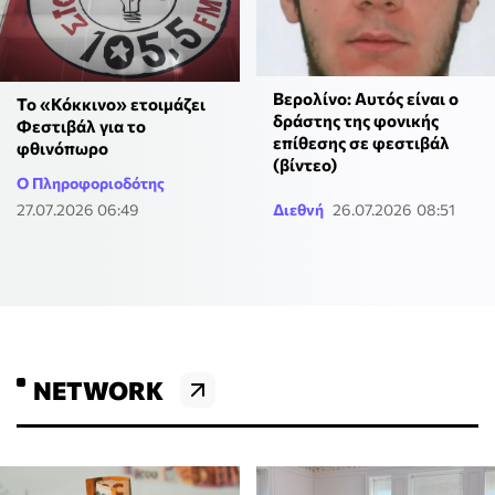
Βερολίνο: Αυτός είναι ο
Το «Κόκκινο» ετοιμάζει
δράστης της φονικής
Φεστιβάλ για το
επίθεσης σε φεστιβάλ
φθινόπωρο
(βίντεο)
Ο Πληροφοριοδότης
27.07.2026 06:49
Διεθνή
26.07.2026 08:51
NETWORK