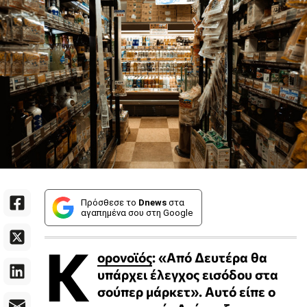
Πρόσθεσε το
Dnews
στα
αγαπημένα σου στη Google
Κ
ορονοϊός
: «Από Δευτέρα θα
υπάρχει έλεγχος εισόδου στα
σούπερ μάρκετ». Αυτό είπε ο