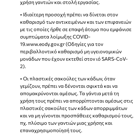
χρήση γαντιών και στολή εργασίας.
• Ιδιαίτερη προσοχή πρέπει να δίνεται στον
καθαρισμό των αντικειμένων και των επιφανειών
με τις οποίες ήρθε σε επαφή άτομο που εμφάνισε
συμπτώματα λοίμωξης COVID-
19.www.eody.gov.gr (Οδηγίες για τον
περιβαλλοντικό καθαρισμό μη υγειονομικών
μονάδων που έχουν εκτεθεί στον ιό SARS-CoV-
2).
• Οι πλαστικές σακούλες των κάδων, όταν
γεμίζουν, πρέπει να δένονται σφικτά και να
απομακρύνονται αμέσως. Τα γάντια μετά τη
χρήση τους πρέπει να απορρίπτονται αμέσως στις
πλαστικές σακούλες των κάδων απορριμμάτων
και να μη γίνονται προσπάθειες καθαρισμού τους,
πχ. πλύσιμο των γαντιών μιας χρήσης και
επαναχρησιμοποίησή τους.