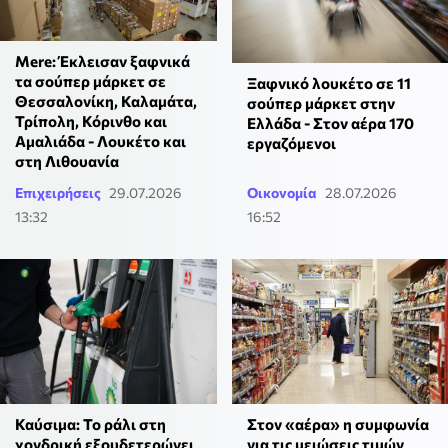
Mere: Έκλεισαν ξαφνικά
τα σούπερ μάρκετ σε
Ξαφνικό λουκέτο σε 11
Θεσσαλονίκη, Καλαμάτα,
σούπερ μάρκετ στην
Τρίπολη, Κόρινθο και
Ελλάδα - Στον αέρα 170
Αμαλιάδα - Λουκέτο και
εργαζόμενοι
στη Λιθουανία
Επιχειρήσεις
29.07.2026
Οικονομία
28.07.2026
13:32
16:52
Καύσιμα: Το ράλι στη
Στον «αέρα» η συμφωνία
χονδρική εξουδετερώνει
για τις μειώσεις τιμών