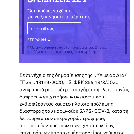
Όσα πρέπει να ξέρετε
για να ξεκινήσετε τη μέρα σας.
* Με την εγγραφή σας στο newsletter του Dnews,
αποδέχεστε τους σχετικούς όρους χρήσης
Σε συνέχεια της δημοσίευσης της ΚΥΑ με αρ Δ1α/
ΓΠ.οικ. 18149/2020, τ.β. ΦΕΚ 855, 13/3/2020,
αναφορικά με το μέτρο απαγόρευσης λειτουργίας
διαφόρων επιχειρήσεων υγειονομικού
ενδιαφέροντος και στο πλαίσιο πρόληψης
διασποράς του κορωνοϊού SARS- COV-2, κατά τη
λειτουργία των υπεραγορών τροφίμων,
αρτοποιείων, κρεοπωλείων, ιχθυοπωλείων,
επιχειρήσεων παρασκευής προχείρου γεύματος -