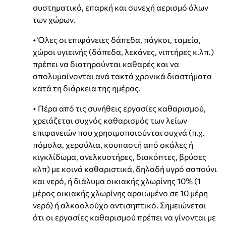
συστηματικό, επαρκή και συνεχή αερισμό όλων
των χώρων.
• Όλες οι επιφάνειες δάπεδα, πάγκοι, ταμεία,
χώροι υγιεινής (δάπεδα, λεκάνες, νιπτήρες κ.λπ.)
πρέπει να διατηρούνται καθαρές και να
απολυμαίνονται ανά τακτά χρονικά διαστήματα
κατά τη διάρκεια της ημέρας.
• Πέρα από τις συνήθεις εργασίες καθαρισμού,
χρειάζεται συχνός καθαρισμός των λείων
επιφανειών που χρησιμοποιούνται συχνά (π.χ.
πόμολα, χερούλια, κουπαστή από σκάλες ή
κιγκλίδωμα, ανελκυστήρες, διακόπτες, βρύσες
κλπ) με κοινά καθαριστικά, δηλαδή υγρό σαπούνι
και νερό, ή διάλυμα οικιακής χλωρίνης 10% (1
μέρος οικιακής χλωρίνης αραιωμένο σε 10 μέρη
νερό) ή αλκοολούχο αντισηπτικό. Σημειώνεται
ότι οι εργασίες καθαρισμού πρέπει να γίνονται με