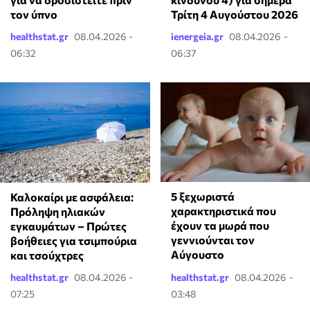
Τρίτη 4 Αυγούστου 2026
τον ύπνο
healthstat.gr
08.04.2026 -
ienergeia.gr
08.04.2026 -
06:32
06:37
5 ξεχωριστά
Καλοκαίρι με ασφάλεια:
χαρακτηριστικά που
Πρόληψη ηλιακών
έχουν τα μωρά που
εγκαυμάτων – Πρώτες
γεννιούνται τον
βοήθειες για τσιμπούρια
Αύγουστο
και τσούχτρες
healthstat.gr
08.04.2026 -
healthstat.gr
08.04.2026 -
07:25
03:48