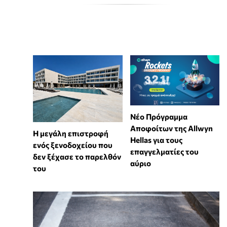
Νέο Πρόγραμμα
Αποφοίτων της Allwyn
Η μεγάλη επιστροφή
Hellas για τους
ενός ξενοδοχείου που
επαγγελματίες του
δεν ξέχασε το παρελθόν
αύριο
του