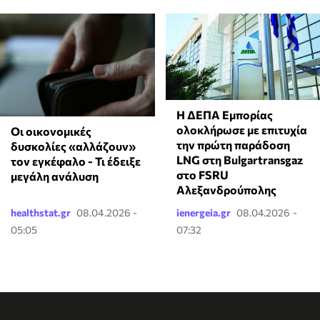
Η ΔΕΠΑ Εμπορίας
ολοκλήρωσε με επιτυχία
Οι οικονομικές
την πρώτη παράδοση
δυσκολίες «αλλάζουν»
LNG στη Bulgartransgaz
τον εγκέφαλο - Τι έδειξε
στο FSRU
μεγάλη ανάλυση
Αλεξανδρούπολης
healthstat.gr
08.04.2026 -
ienergeia.gr
08.04.2026 -
05:05
07:32