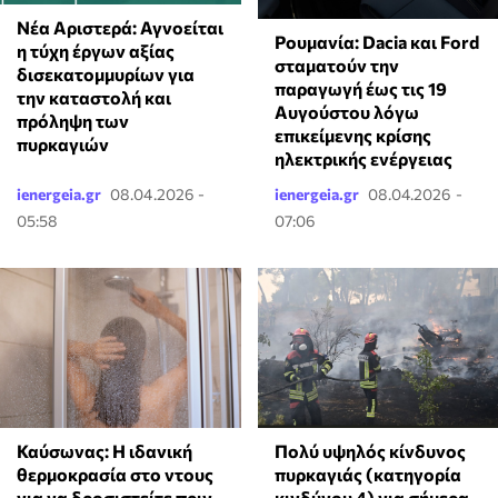
Νέα Αριστερά: Αγνοείται
Ρουμανία: Dacia και⁠ Ford
η τύχη έργων αξίας
σταματούν την
δισεκατομμυρίων για
παραγωγή έως τις 19
την καταστολή και
Αυγούστου λόγω
πρόληψη των
επικείμενης κρίσης
πυρκαγιών
ηλεκτρικής ενέργειας
ienergeia.gr
08.04.2026 -
ienergeia.gr
08.04.2026 -
05:58
07:06
Πολύ υψηλός κίνδυνος
⁠Καύσωνας: Η ιδανική
πυρκαγιάς (κατηγορία
θερμοκρασία στο ντους
κινδύνου 4) για σήμερα
για να δροσιστείτε πριν