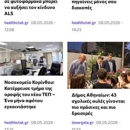
σε φυτοφάρμακα μπορεί
πηγαίνεις μόνος σου
να αυξήσει τον κίνδυνο
διακοπές
ALS
healthstat.gr
08.05.2026 -
healthstat.gr
08.05.2026 -
12:58
14:23
Νοσοκομείο Κορίνθου:
Κατέρρευσε τμήμα της
οροφής του νέου ΤΕΠ –
Δήμος Αθηναίων: 43
Ένα μήνα αφότου
σχολικές αυλές γίνονται
εγκαινιάστηκε
πιο πράσινες και πιο
δροσερές
healthstat.gr
08.05.2026 -
ienergeia.gr
08.05.2026 -
12:21
11:33