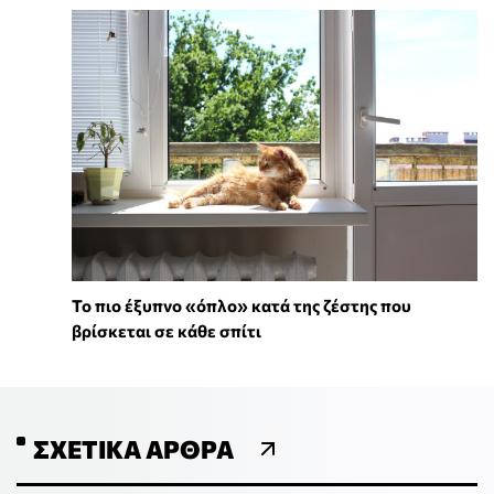
To πιο έξυπνο «όπλο» κατά της ζέστης που
βρίσκεται σε κάθε σπίτι
ΣΧΕΤΙΚΆ ΆΡΘΡΑ