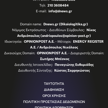
Τηλ:
210 3608484
E-mail:
info@dnews.gr
Domain name:
Dnews.gr (Dikaiologitika.gr)
Νόμιμος Εκπρόσωπος - Διευθύνων Σύμβουλος:
Νίκος
Ανδριόπουλος (andriopoulos@opinion-post.gr)
Ιδιοκτησία:
OPINIONPOST A.E.
- Μέτοχοι:
ENERGY REGISTER
Α.Ε. / Ανδριόπουλος Νικόλαος
Δικαιούχος Domain:
OPINIONPOST A.E.
- Διαχειριστής Domain:
Σωτήρης Μπέσκος
Διευθυντής Ιστοσελίδας:
Παναγιώτης Ευθυμιάδης
Διευθυντής Σύνταξης:
Κώστας Σαρρηκώστας
ΤΑΥΤΟΤΗΤΑ
ΔΙΑΦΗΜΙΣΗ
ΟΡΟΙ ΧΡΗΣΗΣ
ΠΟΛΙΤΙΚΗ ΠΡΟΣΤΑΣΙΑΣ ΔΕΔΟΜΕΝΩΝ
ΠΟΛΙΤΙΚΗ ΑΠΟΡΡΗΤΟΥ