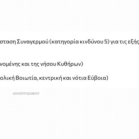
σταση Συναγερμού (κατηγορία κινδύνου 5) για τις εξή
νομένης και της νήσου Κυθήρων)
λική Βοιωτία, κεντρική και νότια Εύβοια)