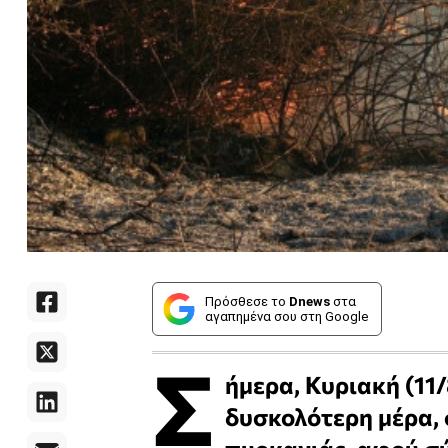
Πρόσθεσε το
Dnews
στα
αγαπημένα σου στη Google
Σ
ήμερα, Κυριακή (11/
δυσκολότερη μέρα, 