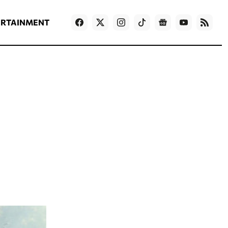
ΡΟΗ ΕΙΔΗΣΕΩΝ
T
NEWS IN ENGLISH
Games
ERTAINMENT