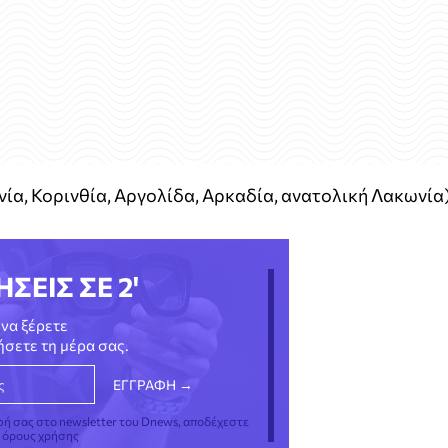
α, Κορινθία, Αργολίδα, Αρκαδία, ανατολική Λακωνία
ΗΣΕΙΣ ΣΕ 2'
να ξέρετε
νήσετε τη μέρα σας.
φή σας στο newsletter του Dnews, αποδέχεστε
ς όρους χρήσης