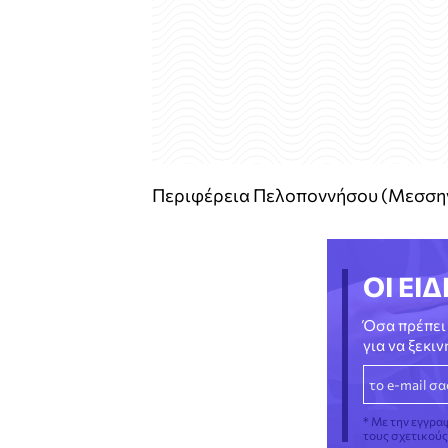
Περιφέρεια Πελοποννήσου (Μεσσηνί
ΟΙ ΕΙΔ
Όσα πρέπει 
για να ξεκι
* Με την εγγρα
τους σχετικού