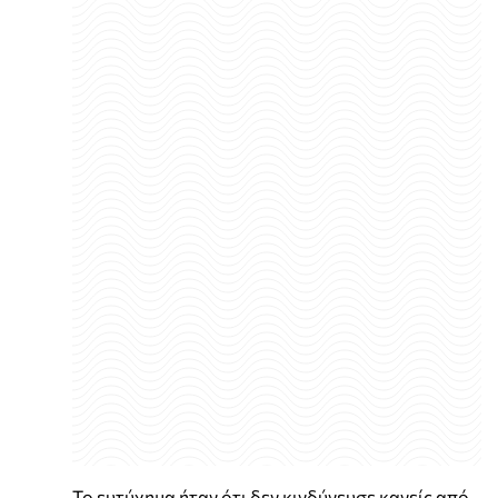
Το ευτύχημα ήταν ότι δεν κινδύνευσε κανείς από