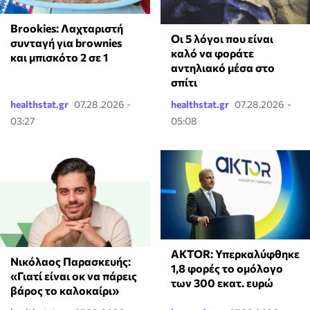
Brookies: Λαχταριστή
Οι 5 λόγοι που είναι
συνταγή για brownies
καλό να φοράτε
και μπισκότο 2 σε 1
αντηλιακό μέσα στο
σπίτι
healthstat.gr
07.28.2026 -
healthstat.gr
07.28.2026 -
03:27
05:08
AKTOR: Υπερκαλύφθηκε
Νικόλαος Παρασκευής:
1,8 φορές το ομόλογο
«Γιατί είναι οκ να πάρεις
των 300 εκατ. ευρώ
βάρος το καλοκαίρι»