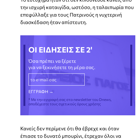
την ισχυρή καταιγίδα, ωστόσο, η ταλαιπωρία που
επεφύλλαξε για τους Πατρινούς η νυχτερινή
διασκέδαση ήταν απίστευτη.
ΟΙ ΕΙΔΗΣΕΙΣ ΣΕ 2'
Όσα πρέπει να ξέρετε
για να ξεκινήσετε τη μέρα σας.
* Με την εγγραφή σας στο newsletter του Dnews,
αποδέχεστε τους σχετικούς όρους χρήσης
Κανείς δεν περίμενε ότι θα έβρεχε και όταν
έπιασε το δυνατό μπουρίνι, έτρεχαν όλοι να