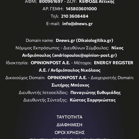
ΑΦΜ:
800961697
- ΔΟΥ:
ΚΕΦΟΔΕ Αττικής
ΑΡ. ΓΕΜΗ:
145803601000
Τηλ:
210 3608484
E-mail:
info@dnews.gr
Domain name:
Dnews.gr (Dikaiologitika.gr)
Νόμιμος Εκπρόσωπος - Διευθύνων Σύμβουλος:
Νίκος
Ανδριόπουλος (andriopoulos@opinion-post.gr)
Ιδιοκτησία:
OPINIONPOST A.E.
- Μέτοχοι:
ENERGY REGISTER
Α.Ε. / Ανδριόπουλος Νικόλαος
Δικαιούχος Domain:
OPINIONPOST A.E.
- Διαχειριστής Domain:
Σωτήρης Μπέσκος
Διευθυντής Ιστοσελίδας:
Παναγιώτης Ευθυμιάδης
Διευθυντής Σύνταξης:
Κώστας Σαρρηκώστας
ΤΑΥΤΟΤΗΤΑ
ΔΙΑΦΗΜΙΣΗ
ΟΡΟΙ ΧΡΗΣΗΣ