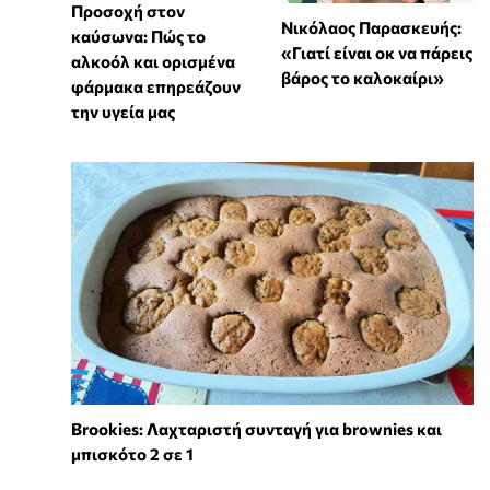
Προσοχή στον
Νικόλαος Παρασκευής:
καύσωνα: Πώς το
«Γιατί είναι οκ να πάρεις
αλκοόλ και ορισμένα
βάρος το καλοκαίρι»
φάρμακα επηρεάζουν
την υγεία μας
Brookies: Λαχταριστή συνταγή για brownies και
μπισκότο 2 σε 1