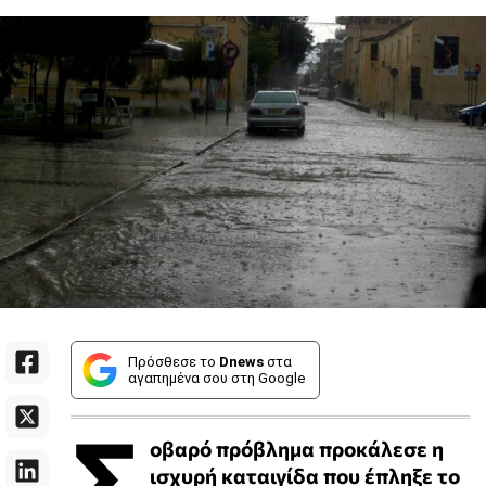
Πρόσθεσε το
Dnews
στα
αγαπημένα σου στη Google
Σ
οβαρό πρόβλημα προκάλεσε η
ισχυρή καταιγίδα που έπληξε το