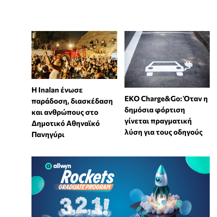
Η Inalan ένωσε
EKO Charge&Go: Όταν η
παράδοση, διασκέδαση
δημόσια φόρτιση
και ανθρώπους στο
γίνεται πραγματική
Δημοτικό Αθηναϊκό
λύση για τους οδηγούς
Πανηγύρι