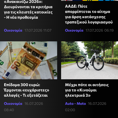
«Ανακαινίζω 2026»:
ΑΑΔΕ: Πότε
Διευρύνονται τα κριτήρια
απορρίπτεται το αίτημα
για τις κλειστές κατοικίες
για άρση κατάσχεσης
- Η νέα προθεσμία
τραπεζικού λογαριασμού
Οικονομία
17.07.2026 11:07
Οικονομία
17.07.2026 06:19
Επίδομα 300 ευρώ:
Μέχρι πότε οι αιτήσεις
Έρχονται «ευχάριστες»
για το «Κινούμαι
αλλαγές - Τι εξετάζεται
ηλεκτρικά 3»
Οικονομία
16.07.2026
Auto - Moto
16.07.2026
08:40
02:00