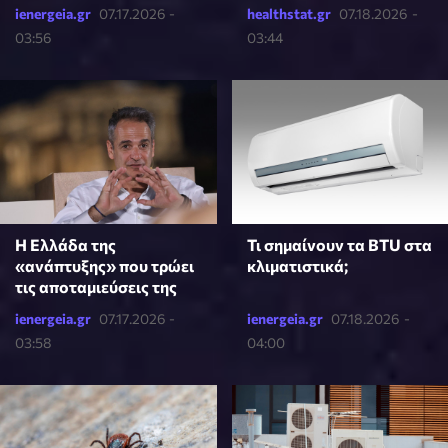
ienergeia.gr
07.17.2026 -
healthstat.gr
07.18.2026 -
03:56
03:44
Τι σημαίνουν τα BTU στα
Η Ελλάδα της
κλιματιστικά;
«ανάπτυξης» που τρώει
τις αποταμιεύσεις της
ienergeia.gr
07.17.2026 -
ienergeia.gr
07.18.2026 -
03:58
04:00