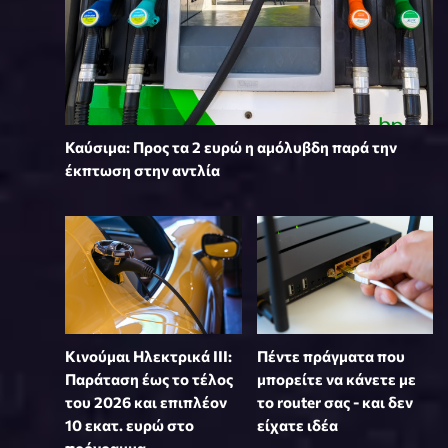
Καύσιμα: Προς τα 2 ευρώ η αμόλυβδη παρά την
έκπτωση στην αντλία
Κινούμαι Ηλεκτρικά ΙΙΙ:
Πέντε πράγματα που
Παράταση έως το τέλος
μπορείτε να κάνετε με
του 2026 και επιπλέον
το router σας - και δεν
10 εκατ. ευρώ στο
είχατε ιδέα
πρόγραμμα