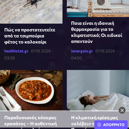
Ποια είναι η ιδανική
θερμοκρασία για το
Πώς να προστατευτείτε
κλιματιστικό; Οι ειδικοί
από τα τσιμπούρια
απαντούν
φέτος το καλοκαίρι
healthstat.gr
07.18.2026 -
ienergeia.gr
07.18.2026 -
03:28
04:00
×
Παραδοσιακός κόκορας
Η κλιματική κρίση μας
κρασάτος – Η αυθεντική
«κλέβει» τον ύπνο -
ΑΠΟΡΡΗΤΟ