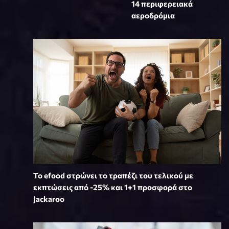
14 περιφερειακά
αεροδρόμια
Το efood στρώνει το τραπέζι του τελικού με
εκπτώσεις από -25% και 1+1 προσφορά στο
Jackaroo