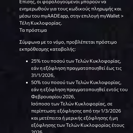
Επίσης, οι φορολογούμενοι μπορούν να
ενημερωθούν για τους κωδικούς πληρωμής και
μέσω του myAADEapp, στην επιλογή myWallet >
Τέλη Κυκλοφορίας.
Τα πρόστιμα
Σύμφωνα με το νόμο, προβλέπεται πρόστιμο
εκπρόθεσμης καταβολής:
25% του ποσού των Τελών Κυκλοφορίας,
εάν η εξόφληση πραγματοποιηθεί έως τις
31/1/2026,
50% του ποσού των Τελών Κυκλοφορίας,
εάν η εξόφληση πραγματοποιηθεί εντός του
Φεβρουαρίου 2026,
Ισόποσο των Τελών Κυκλοφορίας, σε
περίπτωση: εξόφλησης από την 1/3/2026
και μετέπειτα ή μερικής εξόφλησης ή μη
εξόφλησης των Τελών Κυκλοφορίας έτους
2026.