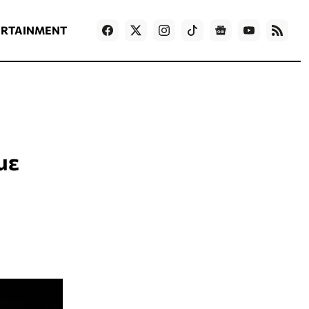
ΡΟΗ ΕΙΔΗΣΕΩΝ
T
NEWS IN ENGLISH
Games
ERTAINMENT
με