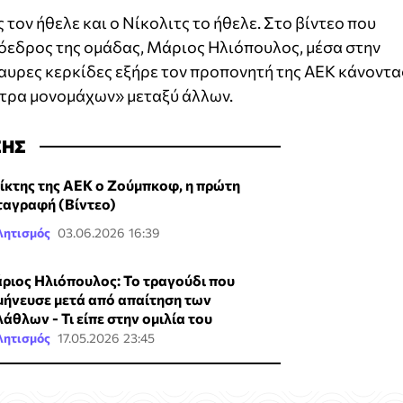
 τον ήθελε και ο Νίκολιτς το ήθελε. Στο βίντεο που
ρόεδρος της ομάδας, Μάριος Ηλιόπουλος, μέσα στην
μαυρες κερκίδες εξήρε τον προπονητή της ΑΕΚ κάνοντα
στρα μονομάχων» μεταξύ άλλων.
ΣΗΣ
ίκτης της ΑΕΚ ο Ζούμπκοφ, η πρώτη
ταγραφή (Βίντεο)
λητισμός
03.06.2026 16:39
ριος Ηλιόπουλος: Το τραγούδι που
μήνευσε μετά από απαίτηση των
λάθλων - Τι είπε στην ομιλία του
λητισμός
17.05.2026 23:45