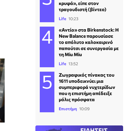
κρυφά», είπε στον
τραγουδιστή (βίντεο)
Life
10:23
«Αντίο» στα Birkenstock: Η
New Balance παρουσίασε
το απόλυτο καλοκαιρινό
παπούτσι σε συνεργασία με
τη Miu Miu
Life
13:52
Ζωγραφικός πίνακας του
1611 υποδεικνύει μια
συμπεριφορά νυχτερίδων
που η επιστήμη απέδειξε
μόλις πρόσφατα
Επιστήμη
10:09