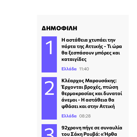
ΔΗΜΟΦΙΛΗ
Η αστάθεια χτυπάει την
πόρτα της Αττικής - Τι ώρα
θα ξεσπάσουν μπόρες και
καταιγίδες
Ελλάδα
11:40
Κλέαρχος Μαρουσάκης:
Έρχονται βροχές, πτώση
θερμοκρασίας και δυνατοί
άνεμοι - Η αστάθεια θα
φθάσει και στην Αττική
Ελλάδα
08:28
92χρονη πήγε σε συναυλία
του Σάκη Ρουβά: «Ήρθα