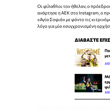
Οι φίλαθλοι τον ήθελαν, ο πρόεδρος
ανάρτησε η ΑΕΚ στο Instagram, ο π
«Αγία Σοφιά» με φόντο τις κιτρινό
λόγο για μία «συγχρονισμένη ορχή
ΔΙΑΒΑΣΤΕ ΕΠΙ
Πα
με
Αθ
Μά
ερ
φι
Αθ