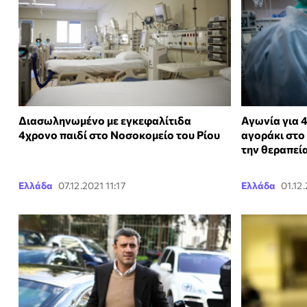
Διασωληνωμένο με εγκεφαλίτιδα
Αγωνία για
4χρονο παιδί στο Νοσοκομείο του Ρίου
αγοράκι στο Ρ
την θεραπεία
Ελλάδα
07.12.2021 11:17
Ελλάδα
01.12