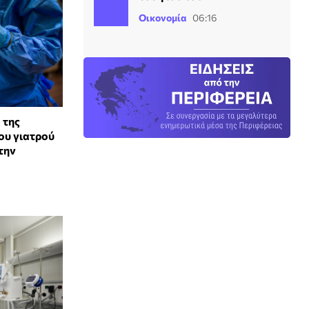
Οικονομία
06:16
 της
ου γιατρού
την