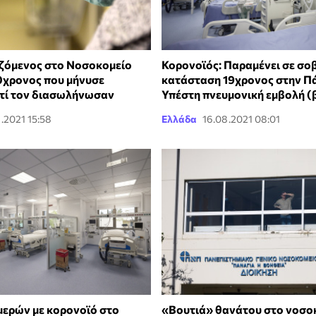
ζόμενος στο Νοσοκομείο
Κορονοϊός: Παραμένει σε σο
50χρονος που μήνυσε
κατάσταση 19χρονος στην Πά
ατί τον διασωλήνωσαν
Υπέστη πνευμονική εμβολή (
.2021 15:58
Ελλάδα
16.08.2021 08:01
μερών με κορονοϊό στο
«Βουτιά» θανάτου στο νοσο