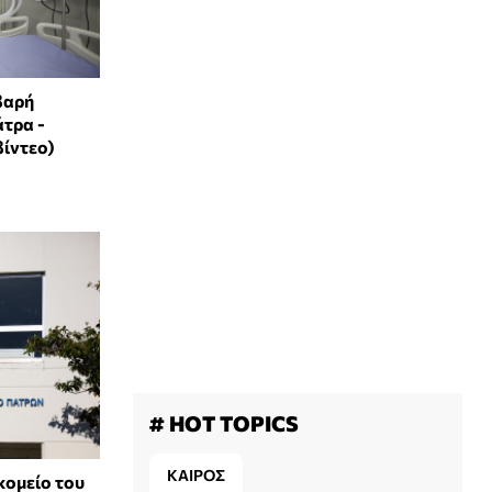
βαρή
τρα -
βίντεο)
# HOT TOPICS
ΚΑΙΡΟΣ
κομείο του