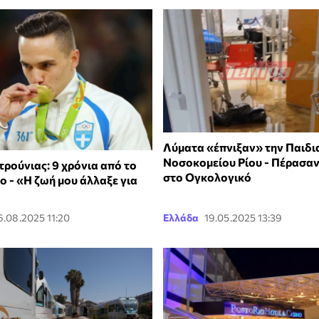
Λύματα «έπνιξαν» την Παιδι
Νοσοκομείου Ρίου - Πέρασαν 
ρούνιας: 9 χρόνια από το
στο Ογκολογικό
ο - «Η ζωή μου άλλαξε για
6.08.2025 11:20
Ελλάδα
19.05.2025 13:39