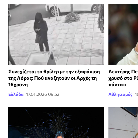
Συνεχίζεται το θρίλερ με την εξαφάνιση
Λευτέρης Πετ
της Λόρας: Πού αναζητούν οι Αρχές τη
χρυσό στο Ρί
16χρονη
πάντα»
Ελλάδα
17.01.2026 09:52
Αθλητισμός
1