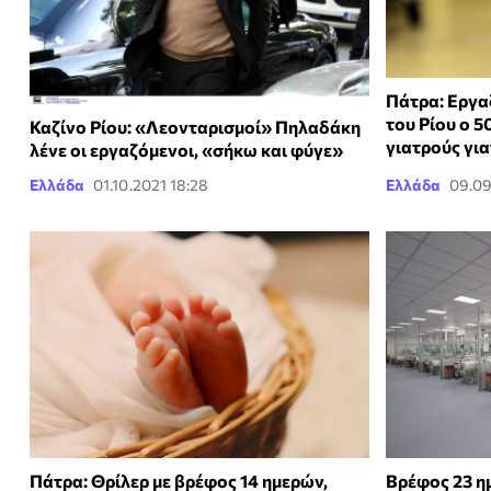
Πάτρα: Εργα
του Ρίου ο 
Καζίνο Ρίου: «Λεονταρισμοί» Πηλαδάκη
γιατρούς γι
λένε οι εργαζόμενοι, «σήκω και φύγε»
Ελλάδα
01.10.2021 18:28
Ελλάδα
09.09
Πάτρα: Θρίλερ με βρέφος 14 ημερών,
Βρέφος 23 η