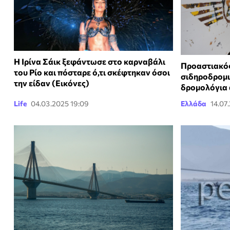
Η Ιρίνα Σάικ ξεφάντωσε στο καρναβάλι
Προαστιακός
του Ρίο και πόσταρε ό,τι σκέφτηκαν όσοι
σιδηροδρομι
την είδαν (Εικόνες)
δρομολόγια
Life
04.03.2025 19:09
Ελλάδα
14.07