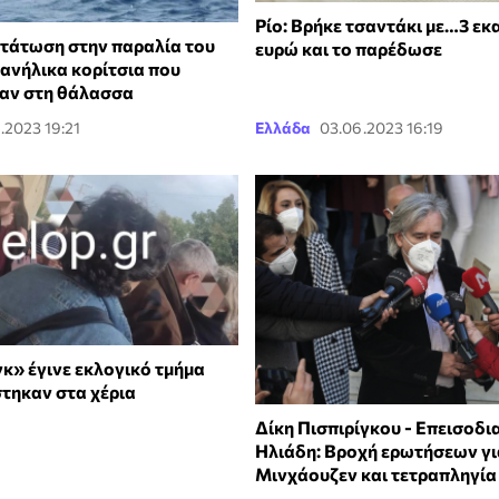
Ρίο: Βρήκε τσαντάκι με…3 εκ
τάτωση στην παραλία του
ευρώ και το παρέδωσε
 ανήλικα κορίτσια που
αν στη θάλασσα
.2023 19:21
Ελλάδα
03.06.2023 16:19
κ» έγινε εκλογικό τμήμα
στηκαν στα χέρια
Δίκη Πισπιρίγκου - Επεισοδι
Ηλιάδη: Βροχή ερωτήσεων γι
Μινχάουζεν και τετραπληγία