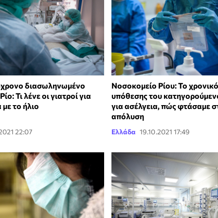
 4χρονο διασωληνωμένο
Νοσοκομείο Ρίου: Το χρονικό
ίο: Τι λένε οι γιατροί για
υπόθεσης του κατηγορούμεν
 με το ήλιο
για ασέλγεια, πώς φτάσαμε σ
απόλυση
.2021 22:07
Ελλάδα
19.10.2021 17:49