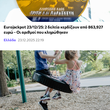
Eurojackpot 23/12/25: 2 δελτία κερδίζουν από 863,927
ευρώ - Οι αριθμοί που κληρώθηκαν
Ελλάδα
23.12.2025 22:19