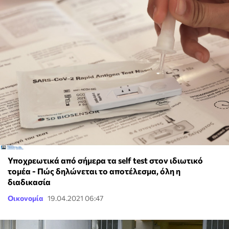
Υποχρεωτικά από σήμερα τα self test στον ιδιωτικό
τομέα - Πώς δηλώνεται το αποτέλεσμα, όλη η
διαδικασία
Οικονομία
19.04.2021 06:47