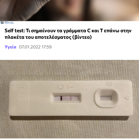
Self test: Τι σημαίνουν τα γράμματα C και T επάνω στην
πλακέτα του αποτελέσματος (βίντεο)
Υγεία
07.01.2022 17:59