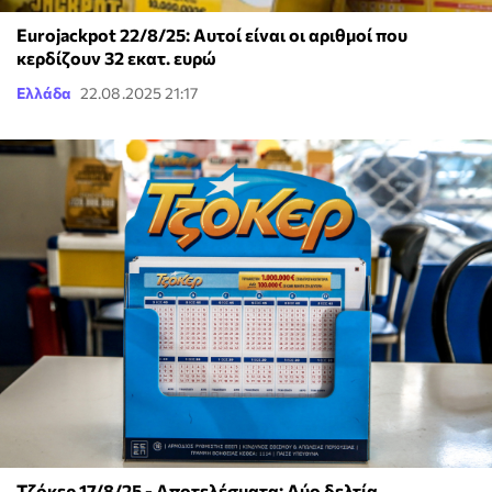
Eurojackpot 22/8/25: Αυτοί είναι οι αριθμοί που
κερδίζουν 32 εκατ. ευρώ
Ελλάδα
22.08.2025 21:17
Τζόκερ 17/8/25 - Αποτελέσματα: Δύο δελτία