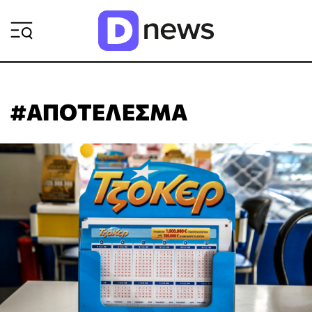
ΡΟΗ ΕΙΔΗΣΕΩΝ
#ΑΠΟΤΕΛΕΣΜΑ