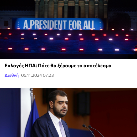
Εκλογές ΗΠΑ: Πότε θα ξέρουμε το αποτέλεσμα
Διεθνή
05.11.2024 07:23