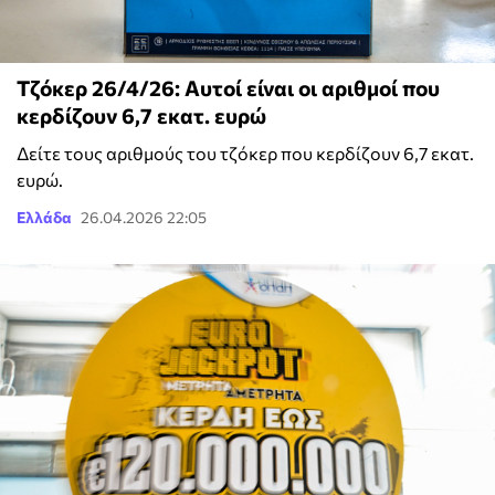
Τζόκερ 26/4/26: Αυτοί είναι οι αριθμοί που
κερδίζουν 6,7 εκατ. ευρώ
Δείτε τους αριθμούς του τζόκερ που κερδίζουν 6,7 εκατ.
ευρώ.
Ελλάδα
26.04.2026 22:05