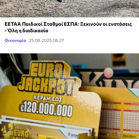
ΕΕΤΑΑ Παιδικοί Σταθμοί ΕΣΠΑ: Ξεκινούν οι ενστάσεις
- Όλη η διαδικασία
Οικονομία
25.08.2025 06:27