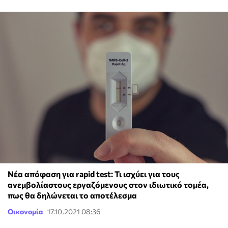
Νέα απόφαση για rapid test: Τι ισχύει για τους
ανεμβολίαστους εργαζόμενους στον ιδιωτικό τομέα,
πως θα δηλώνεται το αποτέλεσμα
Οικονομία
17.10.2021 08:36