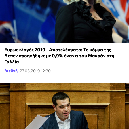
Ευρωεκλογές 2019 - Αποτελέσματα: Το κόμμα της
Λεπέν προηγήθηκε με 0,9% έναντι του Μακρόν στη
Γαλλία
Διεθνή
27.05.2019 12:30