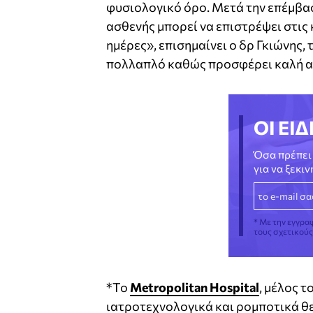
φυσιολογικό όρο. Μετά την επέμβαση
ασθενής μπορεί να επιστρέψει στις
ημέρες», επισημαίνει ο δρ Γκιώνης,
πολλαπλό καθώς προσφέρει καλή ανα
ΟΙ ΕΙΔ
Όσα πρέπει 
για να ξεκι
* Με την εγγρα
τους σχετικού
*Το
Metropolitan Hospital
, μέλος τ
ιατροτεχνολογικά και ρομποτικά θε