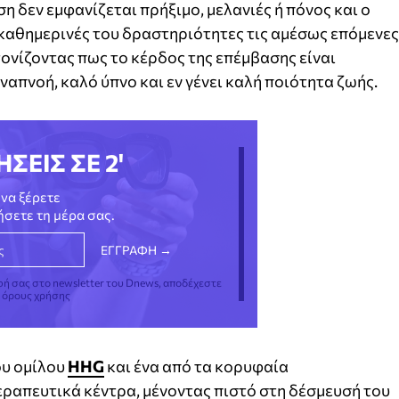
 δεν εμφανίζεται πρήξιμο, μελανιές ή πόνος και ο
 καθημερινές του δραστηριότητες τις αμέσως επόμενες
 τονίζοντας πως το κέρδος της επέμβασης είναι
πνοή, καλό ύπνο και εν γένει καλή ποιότητα ζωής.
ΗΣΕΙΣ ΣΕ 2'
να ξέρετε
νήσετε τη μέρα σας.
φή σας στο newsletter του Dnews, αποδέχεστε
ς όρους χρήσης
ου ομίλου
HHG
και ένα από τα κορυφαία
ραπευτικά κέντρα, μένοντας πιστό στη δέσμευσή του