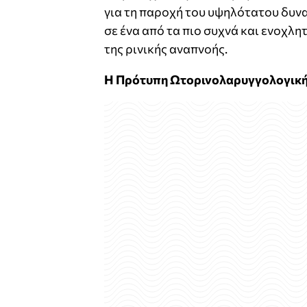
για τη παροχή του υψηλότατου δυνα
σε ένα από τα πιο συχνά και ενοχλ
της ρινικής αναπνοής.
Η Πρότυπη Ωτορινολαρυγγολογική Κ