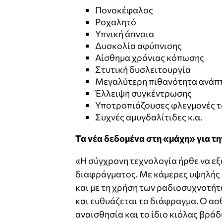
Πονοκέφαλος
Ροχαλητό
Υπνική άπνοια
Δυσκολία αφύπνισης
Αίσθημα χρόνιας κόπωσης
Στυτική δυσλειτουργία
Μεγαλύτερη πιθανότητα ανάπτ
Έλλειψη συγκέντρωσης
Υποτροπιάζουσες φλεγμονές τ
Συχνές αμυγδαλίτιδες κ.α.
Τα νέα δεδομένα στη «μάχη» για τη
«Η σύγχρονη τεχνολογία ήρθε να εξ
διαφράγματος. Με κάμερες υψηλής ε
και με τη χρήση των ραδιοσυχνοτήτ
και ευθυάζεται το διάφραγμα. Ο ασθ
αναισθησία και το ίδιο κιόλας βράδ