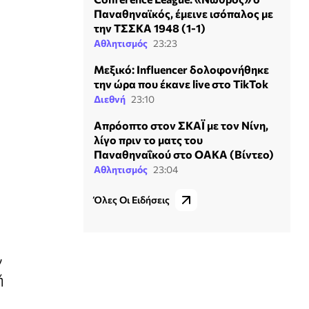
Παναθηναϊκός, έμεινε ισόπαλος με
την ΤΣΣΚΑ 1948 (1-1)
Αθλητισμός
23:23
Μεξικό: Influencer δολοφονήθηκε
την ώρα που έκανε live στο TikTok
Διεθνή
23:10
Απρόοπτο στον ΣΚΑΪ με τον Νίνη,
λίγο πριν το ματς του
Παναθηναΐκού στο ΟΑΚΑ (Βίντεο)
Αθλητισμός
23:04
Όλες Οι Ειδήσεις
ν
ή