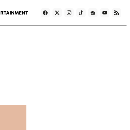
ΡΟΗ ΕΙΔΗΣΕΩΝ
T
NEWS IN ENGLISH
Games
ERTAINMENT