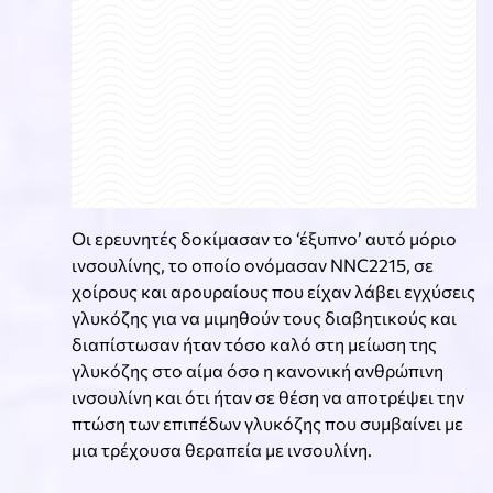
Οι ερευνητές δοκίμασαν το ‘έξυπνο’ αυτό μόριο
ινσουλίνης, το οποίο ονόμασαν NNC2215, σε
χοίρους και αρουραίους που είχαν λάβει εγχύσεις
γλυκόζης για να μιμηθούν τους διαβητικούς και
διαπίστωσαν ήταν τόσο καλό στη μείωση της
γλυκόζης στο αίμα όσο η κανονική ανθρώπινη
ινσουλίνη και ότι ήταν σε θέση να αποτρέψει την
πτώση των επιπέδων γλυκόζης που συμβαίνει με
μια τρέχουσα θεραπεία με ινσουλίνη.