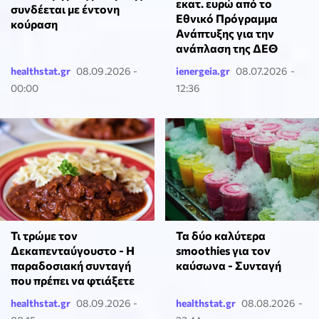
εκατ. ευρώ από το
συνδέεται με έντονη
Εθνικό Πρόγραμμα
κούραση
Ανάπτυξης για την
ανάπλαση της ΔΕΘ
healthstat.gr
08.09.2026 -
ienergeia.gr
08.07.2026 -
00:00
12:36
Τα δύο καλύτερα
Τι τρώμε τον
smoothies για τον
Δεκαπενταύγουστο - Η
καύσωνα - Συνταγή
παραδοσιακή συνταγή
που πρέπει να φτιάξετε
healthstat.gr
08.09.2026 -
healthstat.gr
08.08.2026 -