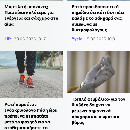
Μύρτιλα ή μπανάνες;
Eπτά προειδοποιητικά
Ποιο είναι καλύτερο για
σημάδια ότι κάτι δεν πάει
ενέργεια και σάκχαρο στο
καλά με το σάκχαρό σας,
αίμα
σύμφωνα με
διατροφολόγους
Life
20.06.2026 13:17
Υγεία
18.06.2026 10:31
Τριπλό «εμβόλιο» για τον
Ρωτήσαμε έναν
διαβήτη δείχνει να
ενδοκρινολόγο πόση ώρα
μειώνει σημαντικά
πρέπει να περπατάτε
σάκχαρο και σωματικό
μετά το φαγητό για να
βάρος
σταθεροποιήσετε το