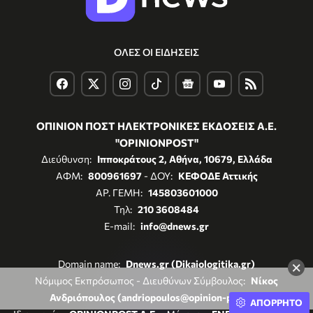
ΟΛΕΣ ΟΙ ΕΙΔΗΣΕΙΣ
ΟΠΙΝΙΟΝ ΠΟΣΤ ΗΛΕΚΤΡΟΝΙΚΕΣ ΕΚΔΟΣΕΙΣ Α.Ε.
"OPINIONPOST"
Διεύθυνση:
Ιπποκράτους 2, Αθήνα, 10679, Ελλάδα
ΑΦΜ:
800961697
- ΔΟΥ:
ΚΕΦΟΔΕ Αττικής
ΑΡ. ΓΕΜΗ:
145803601000
Τηλ:
210 3608484
E-mail:
info@dnews.gr
×
Domain name:
Dnews.gr (Dikaiologitika.gr)
Νόμιμος Εκπρόσωπος - Διευθύνων Σύμβουλος:
Νίκος
Ανδριόπουλος (andriopoulos@opinion-post.gr)
ΑΠΟΡΡΗΤΟ