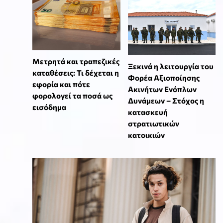
Μετρητά και τραπεζικές
Ξεκινά η λειτουργία του
καταθέσεις: Τι δέχεται η
Φορέα Αξιοποίησης
εφορία και πότε
Ακινήτων Ενόπλων
φορολογεί τα ποσά ως
Δυνάμεων – Στόχος η
εισόδημα
κατασκευή
στρατιωτικών
κατοικιών