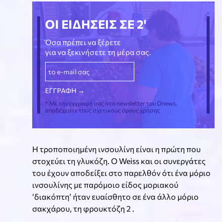
ΟΙ ΕΙΔΗΣΕΙΣ ΣΕ 2'
Όσα πρέπει να ξέρετε
για να ξεκινήσετε τη μέρα σας.
* Με την εγγραφή σας στο newsletter του Dnews,
αποδέχεστε τους σχετικούς όρους χρήσης
Η τροποποιημένη ινσουλίνη είναι η πρώτη που
στοχεύει τη γλυκόζη. Ο Weiss και οι συνεργάτες
του έχουν αποδείξει στο παρελθόν ότι ένα μόριο
ινσουλίνης με παρόμοιο είδος μοριακού
‘διακόπτη’ ήταν ευαίσθητο σε ένα άλλο μόριο
σακχάρου, τη φρουκτόζη 2 .