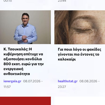
00:15
23:44
Κ. Τσουκαλάς: Η
Για ποιο λόγο οι φακίδες
κυβέρνηση απέτυχε να
γίνονται πιο έντονες το
αξιοποιήσει κονδύλια
καλοκαίρι
800 εκατ. ευρώ για την
ενεργειακή
ανθεκτικότητα
ienergeia.gr
08.07.2026 -
healthstat.gr
08.08.2026 -
11:57
23:27