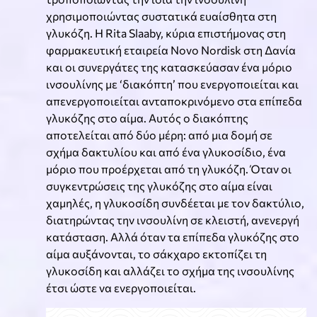
χρησιμοποιώντας συστατικά ευαίσθητα στη
γλυκόζη. Η Rita Slaaby, κύρια επιστήμονας στη
φαρμακευτική εταιρεία Novo Nordisk στη Δανία
και οι συνεργάτες της κατασκεύασαν ένα μόριο
ινσουλίνης με ‘διακόπτη’ που ενεργοποιείται και
απενεργοποιείται ανταποκρινόμενο στα επίπεδα
γλυκόζης στο αίμα. Αυτός ο διακόπτης
αποτελείται από δύο μέρη: από μια δομή σε
σχήμα δακτυλίου και από ένα γλυκοσίδιο, ένα
μόριο που προέρχεται από τη γλυκόζη. Όταν οι
συγκεντρώσεις της γλυκόζης στο αίμα είναι
χαμηλές, η γλυκοσίδη συνδέεται με τον δακτύλιο,
διατηρώντας την ινσουλίνη σε κλειστή, ανενεργή
κατάσταση. Αλλά όταν τα επίπεδα γλυκόζης στο
αίμα αυξάνονται, το σάκχαρο εκτοπίζει τη
γλυκοσίδη και αλλάζει το σχήμα της ινσουλίνης
έτσι ώστε να ενεργοποιείται.