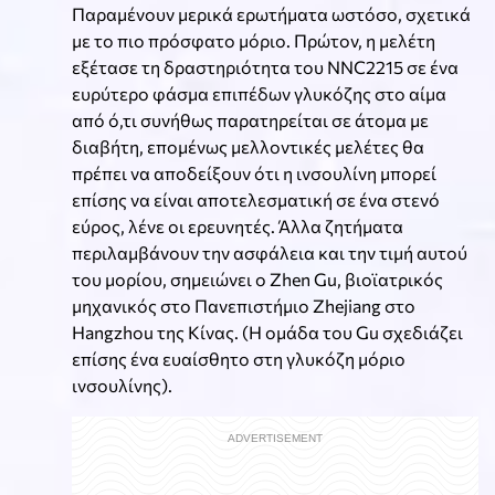
Παραμένουν μερικά ερωτήματα ωστόσο, σχετικά
με το πιο πρόσφατο μόριο. Πρώτον, η μελέτη
εξέτασε τη δραστηριότητα του NNC2215 σε ένα
ευρύτερο φάσμα επιπέδων γλυκόζης στο αίμα
από ό,τι συνήθως παρατηρείται σε άτομα με
διαβήτη, επομένως μελλοντικές μελέτες θα
πρέπει να αποδείξουν ότι η ινσουλίνη μπορεί
επίσης να είναι αποτελεσματική σε ένα στενό
εύρος, λένε οι ερευνητές. Άλλα ζητήματα
περιλαμβάνουν την ασφάλεια και την τιμή αυτού
του μορίου, σημειώνει ο Zhen Gu, βιοϊατρικός
μηχανικός στο Πανεπιστήμιο Zhejiang στο
Hangzhou της Κίνας. (Η ομάδα του Gu σχεδιάζει
επίσης ένα ευαίσθητο στη γλυκόζη μόριο
ινσουλίνης).