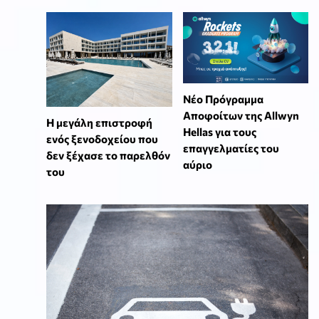
Νέο Πρόγραμμα
Αποφοίτων της Allwyn
Η μεγάλη επιστροφή
Hellas για τους
ενός ξενοδοχείου που
επαγγελματίες του
δεν ξέχασε το παρελθόν
αύριο
του