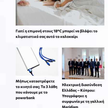
Γιατί η επιμονή στους 18°C μπορεί να βλάψει το
κλιματιστικό σας αυτό το καλοκαίρι
Μήπως καταστρέφετε
Ηλεκτρική διασύνδεση
το κινητό σας; Τα 3 λάθη
Ελλάδας – Κύπρου:
που κάνουμε με το
Υπογράφηκε η
powerbank
συμφωνία με τη γαλλική
Meridiam