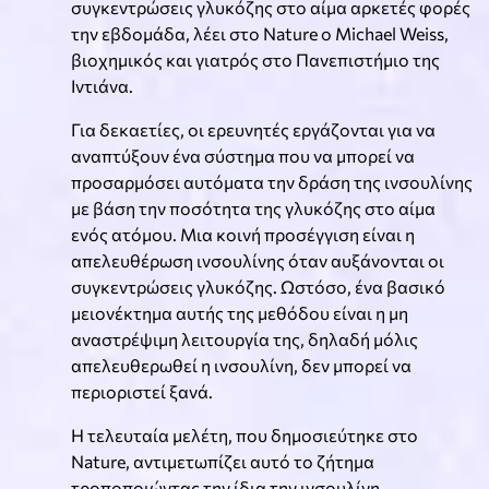
συγκεντρώσεις γλυκόζης στο αίμα αρκετές φορές
την εβδομάδα, λέει στο Nature ο Michael Weiss,
βιοχημικός και γιατρός στο Πανεπιστήμιο της
Ιντιάνα.
Για δεκαετίες, οι ερευνητές εργάζονται για να
αναπτύξουν ένα σύστημα που να μπορεί να
προσαρμόσει αυτόματα την δράση της ινσουλίνης
με βάση την ποσότητα της γλυκόζης στο αίμα
ενός ατόμου. Μια κοινή προσέγγιση είναι η
απελευθέρωση ινσουλίνης όταν αυξάνονται οι
συγκεντρώσεις γλυκόζης. Ωστόσο, ένα βασικό
μειονέκτημα αυτής της μεθόδου είναι η μη
αναστρέψιμη λειτουργία της, δηλαδή μόλις
απελευθερωθεί η ινσουλίνη, δεν μπορεί να
περιοριστεί ξανά.
Η τελευταία μελέτη, που δημοσιεύτηκε στο
Nature, αντιμετωπίζει αυτό το ζήτημα
τροποποιώντας την ίδια την ινσουλίνη