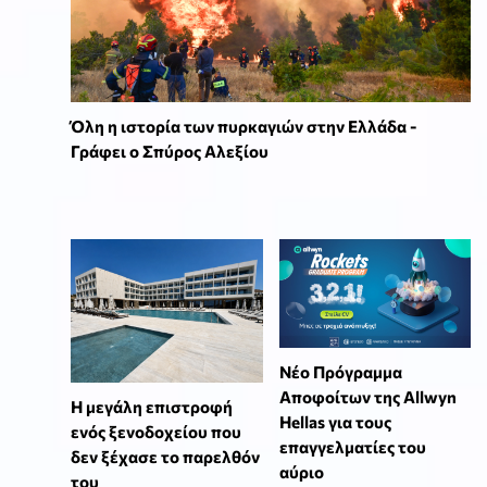
Όλη η ιστορία των πυρκαγιών στην Ελλάδα -
Γράφει ο Σπύρος Αλεξίου
Νέο Πρόγραμμα
Αποφοίτων της Allwyn
Η μεγάλη επιστροφή
Hellas για τους
ενός ξενοδοχείου που
επαγγελματίες του
δεν ξέχασε το παρελθόν
αύριο
του