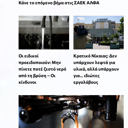
Κάνε το επόμενο βήμα στις ΣΑΕΚ ΑΛΦΑ
Οι ειδικοί
Κρατικό Νίκαιας: Δεν
προειδοποιούν: Μην
υπάρχουν λεφτά για
πίνετε ποτέ ζεστό νερό
υλικά, αλλά υπάρχουν
από τη βρύση – Οι
για... ιδιώτες
κίνδυνοι
εργολάβους