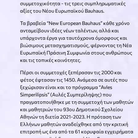
συμμετοχικότητα - τις τρεις συμπληρωματικές
αξίες του Νέου Ευρωπαϊκού Bauhaus.
Τα βραβεία “New European Bauhaus” κάθε χρόνο
ανταμείβουν ιδέες νέων ταλέντων, αλλά και
υπάρχοντα έργα για ταυτόχρονα όμορφους και
βιώσιμους μετασχηματισμούς, φέρνοντας τη Νέα
Ευρωπαϊκή Πράσινη Συμφωνία στους ανθρώπους
και τις τοπικές κοινότητες.
Πέρσι οι συμμετοχές ξεπέρασαν τις 2000 και
φέτος έφτασαν τις 1450. Ανάμεσα σε αυτές που
ξεχώρισαν είναι και το πρόγραμμα “Avles
Simperilipsis” (Αυλές Συμπερίληψης) που
πραγματοποιήθηκε με τη συμμετοχή των μαθητών
και μαθητριών του 93ου Δημοτικού Σχολείου
Αθηνών τη διετία 2021-2023. Η πρόταση των
Ελλήνων μαθητών αναδείχθηκε από την κριτική
επιτροπή ως ένα από τα 61 κορυφαία εγχειρήματα