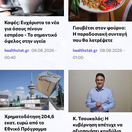
Καφές: Ευχάριστα τα νέα
Γιουβέτσι στον φούρνο:
για όσους πίνουν
Η παραδοσιακή συνταγή
εσπρέσο - Το σημαντικό
που θα λατρέψετε
όφελος στην υγεία
healthstat.gr
08.08.2026 -
healthstat.gr
08.08.2026 -
00:40
01:00
Χρηματοδότηση 204,6
Κ. Τσουκαλάς: Η
εκατ. ευρώ από το
κυβέρνηση απέτυχε να
Εθνικό Πρόγραμμα
αξιοποιήσει κονδύλια