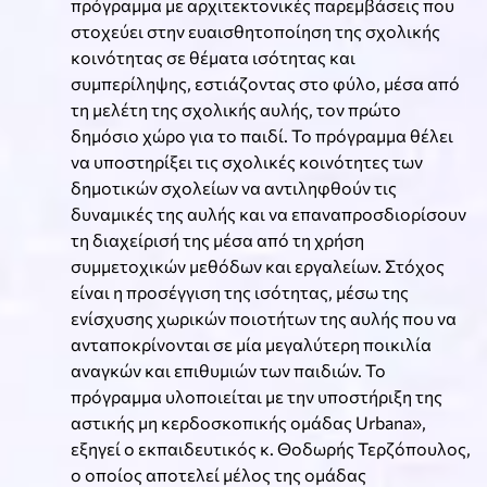
πρόγραμμα με αρχιτεκτονικές παρεμβάσεις που
στοχεύει στην ευαισθητοποίηση της σχολικής
κοινότητας σε θέματα ισότητας και
συμπερίληψης, εστιάζοντας στο φύλο, μέσα από
τη μελέτη της σχολικής αυλής, τον πρώτο
δημόσιο χώρο για το παιδί. Το πρόγραμμα θέλει
να υποστηρίξει τις σχολικές κοινότητες των
δημοτικών σχολείων να αντιληφθούν τις
δυναμικές της αυλής και να επαναπροσδιορίσουν
τη διαχείρισή της μέσα από τη χρήση
συμμετοχικών μεθόδων και εργαλείων. Στόχος
είναι η προσέγγιση της ισότητας, μέσω της
ενίσχυσης χωρικών ποιοτήτων της αυλής που να
ανταποκρίνονται σε μία μεγαλύτερη ποικιλία
αναγκών και επιθυμιών των παιδιών. Το
πρόγραμμα υλοποιείται με την υποστήριξη της
αστικής μη κερδοσκοπικής ομάδας Urbana»,
εξηγεί ο εκπαιδευτικός κ. Θοδωρής Τερζόπουλος,
ο οποίος αποτελεί μέλος της ομάδας