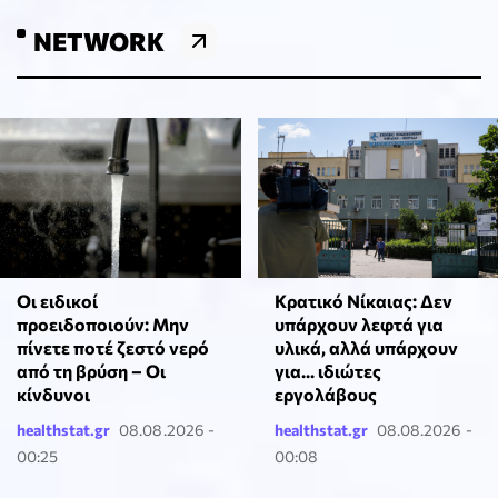
NETWORK
Οι ειδικοί
Κρατικό Νίκαιας: Δεν
προειδοποιούν: Μην
υπάρχουν λεφτά για
πίνετε ποτέ ζεστό νερό
υλικά, αλλά υπάρχουν
από τη βρύση – Οι
για... ιδιώτες
κίνδυνοι
εργολάβους
healthstat.gr
08.08.2026 -
healthstat.gr
08.08.2026 -
00:25
00:08