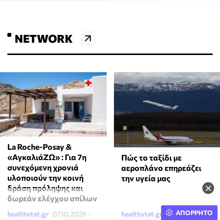
NETWORK
La Roche-Posay &
«ΑγκαλιάΖΩ» : Για 7η
Πώς το ταξίδι με
συνεχόμενη χρονιά
αεροπλάνο επηρεάζει
υλοποιούν την κοινή
την υγεία μας
×
δράση πρόληψης και
δωρεάν ελέγχου σπίλων
ΑΠΟΡΡΗΤΟ
healthstat.gr
07.10.2026 -
healthstat.gr
07.10.2026 -