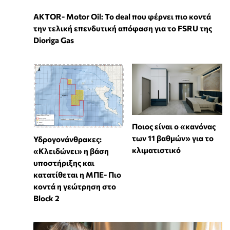
ΑKTOR- Motor Oil: Το deal που φέρνει πιο κοντά
την τελική επενδυτική απόφαση για το FSRU της
Dioriga Gas
Ποιος είναι ο «κανόνας
των 11 βαθμών» για το
Υδρογονάνθρακες:
κλιματιστικό
«Κλειδώνει» η βάση
υποστήριξης και
κατατίθεται η ΜΠΕ- Πιο
κοντά η γεώτρηση στο
Block 2