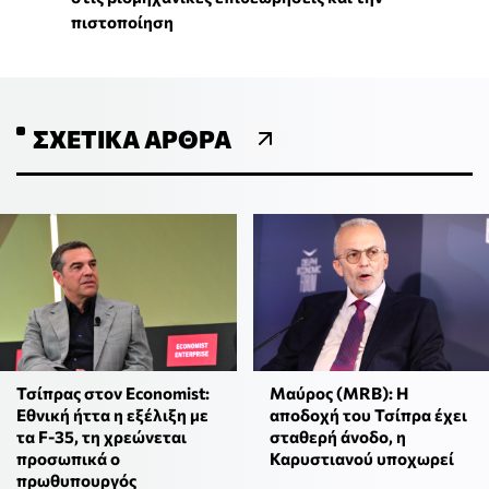
πιστοποίηση
ΣΧΕΤΙΚΆ ΆΡΘΡΑ
Τσίπρας στον Economist:
Μαύρος (MRB): Η
Εθνική ήττα η εξέλιξη με
αποδοχή του Τσίπρα έχει
τα F-35, τη χρεώνεται
σταθερή άνοδο, η
προσωπικά ο
Καρυστιανού υποχωρεί
πρωθυπουργός