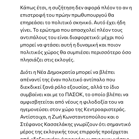
Κάπως έτσι, η συζήτηση δεν αφορά πλέον το αν η
επιστροφή του πρώην πρωθυπουργού θα
επηρεάσει το πολιτικό σκηνικό. Αυτό έχει ήδη
γίνει. Το ερώτημα που απασχολεί πλέον τους
αντιπάλους του είναι διαφορετικό: μέχρι πού
μπορεί να φτάσει αυτή η δυναμική και ποιον
πολιτικός χώρος θα συμπιέσει περισσότερο όσο
πλησιάζει στις εκλογές.
Διότι η Νέα Δημοκρατία μπορεί να βλέπει
απέναντί ​​της έναν πολιτικό αντίπαλο που
διεκδικεί ξανά ρόλο εξουσίας, αλλά το ίδιο
συμβαίνει και με το ΠΑΣΟΚ, το οποίο βλέπει να
αμφισβητείται από νέους η φιλοδοξία του να
ηγεμονεύσει στον χώρο της Κεντροαριστεράς.
Αντίστοιχα, η Ζωή Κωνσταντοπούλου και ο
Στέφανος Κασσελάκης γνωρίζουν ότι σημαντικό
μέρος της εκλογικής τους επιρροής προέρχεται
από «δεξαμενές» ψηφοφόρων στις εκφωνήσεις