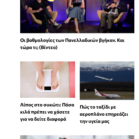
Οι βαθμολογίες των Πανελλαδικών βγήκαν. Και
τώρα τι; (Βίντεο)
Λίπος στο συκώτι: Πόσα
Πώς το ταξίδι με
κιλά πρέπει να χάσετε
αεροπλάνο επηρεάζει
για να δείτε διαφορά
την υγεία μας