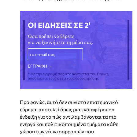
ΟΙ ΕΙΔΗΣΕΙΣ ΣΕ 2'
Όσα πρέπει να ξέρετε
για να ξεκινήσετε τη μέρα σας.
* Με την εγγραφή σας στο newsletter του Dnews,
αποδέχεστε τους σχετικούς όρους χρήσης
Προφανώς, αυτό δεν συνιστά επιστημονικό
εύρημα, αποτελεί όμως μια ενδιαφέρουσα
ένδειξη για το πώς αντιλαμβάνονται τα πιο
ενεργά και πολιτικοποιημένα τμήματα κάθε
χώρου των νέων ισορροπιών που