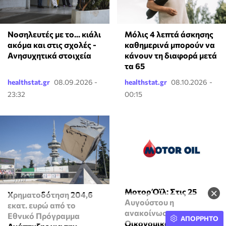
Νοσηλευτές με το... κιάλι
Μόλις 4 λεπτά άσκησης
ακόμα και στις σχολές -
καθημερινά μπορούν να
Ανησυχητικά στοιχεία
κάνουν τη διαφορά μετά
τα 65
healthstat.gr
08.09.2026 -
healthstat.gr
08.10.2026 -
23:32
00:15
×
Μοτορ Όϊλ: Στις 25
Χρηματοδότηση 204,6
Αυγούστου η
εκατ. ευρώ από το
ανακοίνωση των
Εθνικό Πρόγραμμα
ΑΠΟΡΡΗΤΟ
Οικονομικών