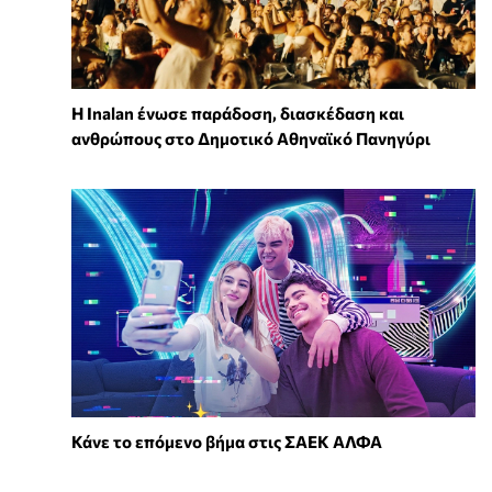
Η Inalan ένωσε παράδοση, διασκέδαση και
ανθρώπους στο Δημοτικό Αθηναϊκό Πανηγύρι
Κάνε το επόμενο βήμα στις ΣΑΕΚ ΑΛΦΑ