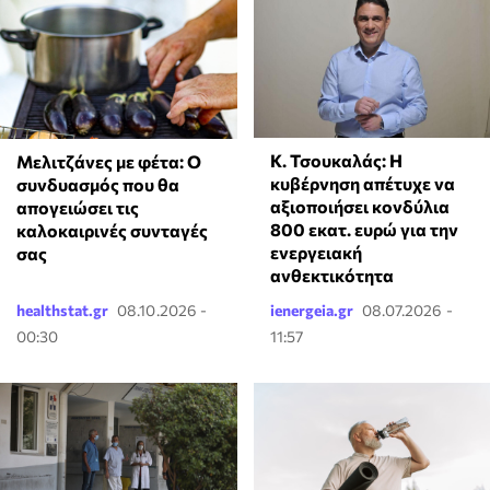
Κ. Τσουκαλάς: Η
Μελιτζάνες με φέτα: Ο
κυβέρνηση απέτυχε να
συνδυασμός που θα
αξιοποιήσει κονδύλια
απογειώσει τις
800 εκατ. ευρώ για την
καλοκαιρινές συνταγές
ενεργειακή
σας
ανθεκτικότητα
healthstat.gr
08.10.2026 -
ienergeia.gr
08.07.2026 -
00:30
11:57