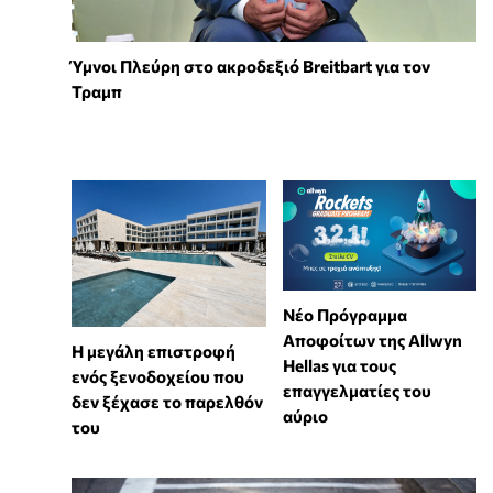
Ύμνοι Πλεύρη στο ακροδεξιό Breitbart για τον
Τραμπ
Νέο Πρόγραμμα
Αποφοίτων της Allwyn
Η μεγάλη επιστροφή
Hellas για τους
ενός ξενοδοχείου που
επαγγελματίες του
δεν ξέχασε το παρελθόν
αύριο
του