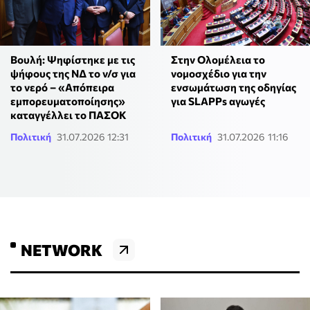
Βουλή: Ψηφίστηκε με τις
Στην Ολομέλεια το
ψήφους της ΝΔ το ν/σ για
νομοσχέδιο για την
το νερό – «Απόπειρα
ενσωμάτωση της οδηγίας
εμπορευματοποίησης»
για SLAPPs αγωγές
καταγγέλλει το ΠΑΣΟΚ
Πολιτική
31.07.2026 12:31
Πολιτική
31.07.2026 11:16
NETWORK