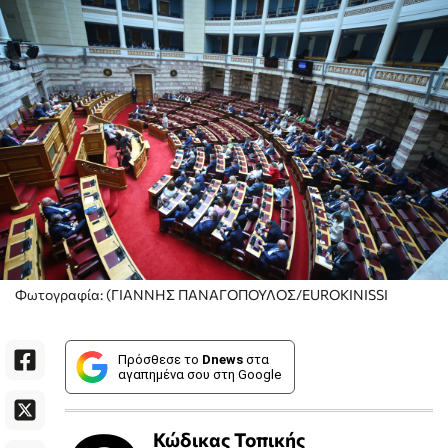
Φωτογραφία: (ΓΙΑΝΝΗΣ ΠΑΝΑΓΟΠΟΥΛΟΣ/EUROKINISSI
Πρόσθεσε το
Dnews
στα
αγαπημένα σου στη Google
Κώδικας Τοπικής