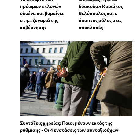
πρόωρων εκλογών
δύσκολα» Κυριάκος
ολοένα και βαραίνει
Βελόπουλος και ο
στη… ζυγαριά της
ύποπτος ρόλος στις
κυβέρνησης
υποκλοπές
Συντάξεις χηρείας: Ποιοι μένουν εκτός της
ρύθμισης - Οι 4 ενστάσεις των συνταξιούχων