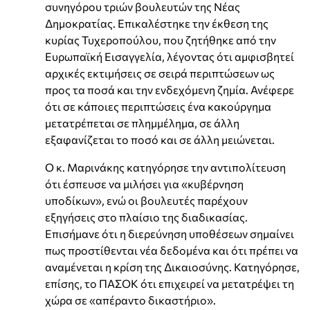
συνηγόρου τριών βουλευτών της Νέας
Δημοκρατίας. Επικαλέστηκε την έκθεση της
κυρίας Τυχεροπούλου, που ζητήθηκε από την
Ευρωπαϊκή Εισαγγελία, λέγοντας ότι αμφισβητεί
αρχικές εκτιμήσεις σε σειρά περιπτώσεων ως
προς τα ποσά και την ενδεχόμενη ζημία. Ανέφερε
ότι σε κάποιες περιπτώσεις ένα κακούργημα
μετατρέπεται σε πλημμέλημα, σε άλλη
εξαφανίζεται το ποσό και σε άλλη μειώνεται.
Ο κ. Μαρινάκης κατηγόρησε την αντιπολίτευση
ότι έσπευσε να μιλήσει για «κυβέρνηση
υποδίκων», ενώ οι βουλευτές παρέχουν
εξηγήσεις στο πλαίσιο της διαδικασίας.
Επισήμανε ότι η διερεύνηση υποθέσεων σημαίνει
πως προστίθενται νέα δεδομένα και ότι πρέπει να
αναμένεται η κρίση της Δικαιοσύνης. Κατηγόρησε,
επίσης, το ΠΑΣΟΚ ότι επιχειρεί να μετατρέψει τη
χώρα σε «απέραντο δικαστήριο».