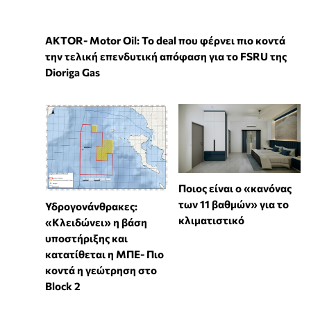
ΑKTOR- Motor Oil: Το deal που φέρνει πιο κοντά
την τελική επενδυτική απόφαση για το FSRU της
Dioriga Gas
Ποιος είναι ο «κανόνας
των 11 βαθμών» για το
Υδρογονάνθρακες:
κλιματιστικό
«Κλειδώνει» η βάση
υποστήριξης και
κατατίθεται η ΜΠΕ- Πιο
κοντά η γεώτρηση στο
Block 2