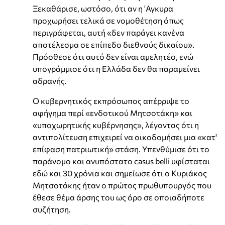
Ξεκαθάρισε, ωστόσο, ότι αν η 'Αγκυρα
προχωρήσει τελικά σε νομοθέτηση όπως
περιγράφεται, αυτή «δεν παράγει κανένα
αποτέλεσμα σε επίπεδο διεθνούς δικαίου».
Πρόσθεσε ότι αυτό δεν είναι αμελητέο, ενώ
υπογράμμισε ότι η Ελλάδα δεν θα παραμείνει
αδρανής.
Ο κυβερνητικός εκπρόσωπος απέρριψε το
αφήγημα περί «ενδοτικού Μητσοτάκη» και
«υποχωρητικής κυβέρνησης», λέγοντας ότι η
αντιπολίτευση επιχειρεί να οικοδομήσει μια «κατ'
επίφαση πατριωτική» στάση. Υπενθύμισε ότι το
παράνομο και ανυπόστατο casus belli υφίσταται
εδώ και 30 χρόνια και σημείωσε ότι ο Κυριάκος
Μητσοτάκης ήταν ο πρώτος πρωθυπουργός που
έθεσε θέμα άρσης του ως όρο σε οποιαδήποτε
συζήτηση.