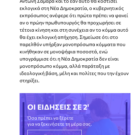
Αντώνη Σαμαρά και το εάν αυτό θα κοστίσει
εκλογικά στη Νέα Δημοκρατία, ο κυβερνητικός
εκπρόσωπος ανέφερε ότι πρώτα πρέπει να φανεί
αν ο πρώην πρωθυπουργός θα προχωρήσει σε
τέτοια κίνηση και στη συνέχεια αν το κόμμα αυτό
θα έχει εκλογική απήχηση. Σημείωσε ότι στο
παρελθόν υπήρξαν μονοπρόσωπα κόμματα που
κινήθηκαν σε μονοψήφια ποσοστά, ενώ
υπογράμμισε ότι η Νέα Δημοκρατία δεν είναι
μονοπρόσωπο κόμμα, αλλά παράταξη με
ιδεολογική βάση, μέλη και πολίτες που την έχουν
στηρίξει.
ΟΙ ΕΙΔΗΣΕΙΣ ΣΕ 2'
Όσα πρέπει να ξέρετε
για να ξεκινήσετε τη μέρα σας.