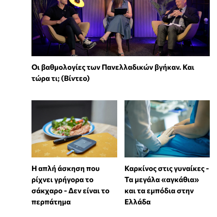
Οι βαθμολογίες των Πανελλαδικών βγήκαν. Και
τώρα τι; (Βίντεο)
Η απλή άσκηση που
Καρκίνος στις γυναίκες -
ρίχνει γρήγορα το
Τα μεγάλα «αγκάθια»
σάκχαρο - Δεν είναι το
και τα εμπόδια στην
περπάτημα
Ελλάδα