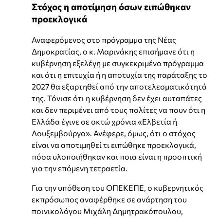
Στόχος η αποτίμηση όσων ειπώθηκαν
προεκλογικά
Αναφερόμενος στο πρόγραμμα της Νέας
Δημοκρατίας, ο κ. Μαρινάκης επισήμανε ότι η
κυβέρνηση εξελέγη με συγκεκριμένο πρόγραμμα
και ότι η επιτυχία ή η αποτυχία της παράταξης το
2027 θα εξαρτηθεί από την αποτελεσματικότητά
της. Τόνισε ότι η κυβέρνηση δεν έχει αυταπάτες
και δεν περιμένει από τους πολίτες να πουν ότι η
Ελλάδα έγινε σε οκτώ χρόνια «Ελβετία ή
Λουξεμβούργο». Ανέφερε, όμως, ότι ο στόχος
είναι να αποτιμηθεί τι ειπώθηκε προεκλογικά,
πόσα υλοποιήθηκαν και ποια είναι η προοπτική
για την επόμενη τετραετία.
Για την υπόθεση του ΟΠΕΚΕΠΕ, ο κυβερνητικός
εκπρόσωπος αναφέρθηκε σε ανάρτηση του
ποινικολόγου Μιχάλη Δημητρακόπουλου,