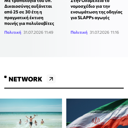
Με τροπολογία του υπ.
Στην Ολομέλεια το
Δικαιοσύνης αυξάνεται
νομοσχέδιο για την
από 25 σε 30 έτη η
ενσωμάτωση της οδηγίας
πραγματική έκτιση
για SLAPPs αγωγές
ποινής για πολυϊσοβίτες
Πολιτική
31.07.2026 11:49
Πολιτική
31.07.2026 11:16
NETWORK