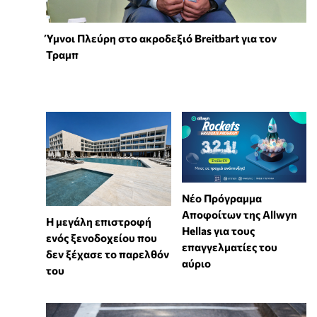
Ύμνοι Πλεύρη στο ακροδεξιό Breitbart για τον
Τραμπ
Νέο Πρόγραμμα
Αποφοίτων της Allwyn
Η μεγάλη επιστροφή
Hellas για τους
ενός ξενοδοχείου που
επαγγελματίες του
δεν ξέχασε το παρελθόν
αύριο
του