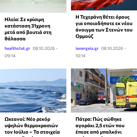
Η Τεχεράνη θέτει όρους
Ηλεία: Σε κρίσιμη
για οποιοδήποτε εκ νέου
κατάσταση 31χρονη
άνοιγμα των Στενών του
μετά από βουτιά στη
Ορμούζ
θάλασσα
healthstat.gr
08.10.2026 -
ienergeia.gr
08.10.2026 -
09:14
10:14
Ωκεανοί: Νέο ρεκόρ
Πάτρα: Πώς σώθηκε
υψηλών θερμοκρασιών
αγοράκι 2,5 ετών που
τον Ιούλιο – Τα στοιχεία
έπεσε από μπαλκόνι