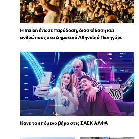
Η Inalan ένωσε παράδοση, διασκέδαση και
ανθρώπους στο Δημοτικό Αθηναϊκό Πανηγύρι
Κάνε το επόμενο βήμα στις ΣΑΕΚ ΑΛΦΑ