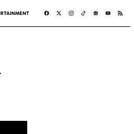
ΡΟΗ ΕΙΔΗΣΕΩΝ
T
NEWS IN ENGLISH
Games
ERTAINMENT
ι