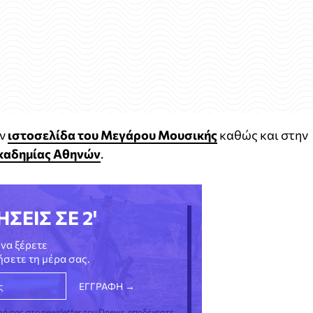
ην
ιστοσελίδα του Μεγάρου Μουσικής
καθώς και στην
Ακαδημίας Αθηνών
.
ΗΣΕΙΣ ΣΕ 2'
να ξέρετε
νήσετε τη μέρα σας.
φή σας στο newsletter του Dnews, αποδέχεστε