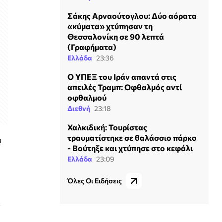
Σάκης Αρναούτογλου: Δύο αόρατα
«κύματα» χτύπησαν τη
Θεσσαλονίκη σε 90 λεπτά
(Γραφήματα)
Ελλάδα
23:36
Ο ΥΠΕΞ του Ιράν απαντά στις
απειλές Τραμπ: Οφθαλμός αντί
οφθαλμού
Διεθνή
23:18
Χαλκιδική: Τουρίστας
τραυματίστηκε σε θαλάσσιο πάρκο
α
- Βούτηξε και χτύπησε στο κεφάλι
Ελλάδα
23:09
Όλες Οι Ειδήσεις
ι