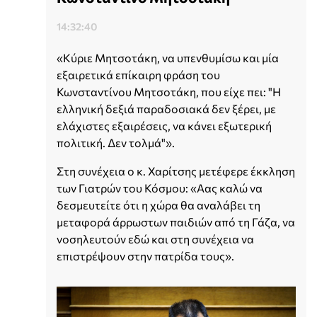
14:32:40
«Κύριε Μητσοτάκη, να υπενθυμίσω και μία
εξαιρετικά επίκαιρη φράση του
Κωνσταντίνου Μητσοτάκη, που είχε πει: "Η
ελληνική δεξιά παραδοσιακά δεν ξέρει, με
ελάχιστες εξαιρέσεις, να κάνει εξωτερική
πολιτική. Δεν τολμά"».
Στη συνέχεια ο κ. Χαρίτσης μετέφερε έκκληση
των Γιατρών του Κόσμου: «Αας καλώ να
δεσμευτείτε ότι η χώρα θα αναλάβει τη
μεταφορά άρρωστων παιδιών από τη Γάζα, να
νοσηλευτούν εδώ και στη συνέχεια να
επιστρέψουν στην πατρίδα τους».