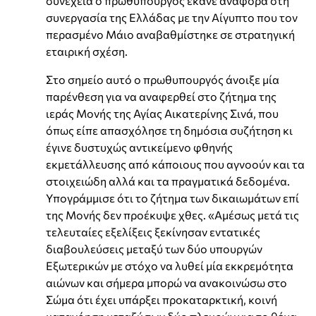
συνέχεια ο πρωθυπουργός έκανε αναφορά στη
συνεργασία της Ελλάδας με την Αίγυπτο που τον
περασμένο Μάιο αναβαθμίστηκε σε στρατηγική
εταιρική σχέση.
Στο σημείο αυτό ο πρωθυπουργός άνοιξε μία
παρένθεση για να αναφερθεί στο ζήτημα της
ιεράς Μονής της Αγίας Αικατερίνης Σινά, που
όπως είπε απασχόλησε τη δημόσια συζήτηση κι
έγινε δυστυχώς αντικείμενο φθηνής
εκμετάλλευσης από κάποιους που αγνοούν και τα
στοιχειώδη αλλά και τα πραγματικά δεδομένα.
Υπογράμμισε ότι το ζήτημα των δικαιωμάτων επί
της Μονής δεν προέκυψε χθες. «Αμέσως μετά τις
τελευταίες εξελίξεις ξεκίνησαν εντατικές
διαβουλεύσεις μεταξύ των δύο υπουργών
Εξωτερικών με στόχο να λυθεί μία εκκρεμότητα
αιώνων και σήμερα μπορώ να ανακοινώσω στο
Σώμα ότι έχει υπάρξει προκαταρκτική, κοινή