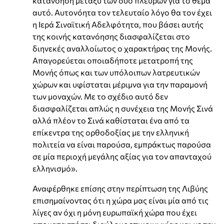
κατανόηση μεταξύ των δύο πλευρών για το θέμα
αυτό. Αυτονόητα τον τελευταίο λόγο θα τον έχει
η Ιερά Σιναϊτική Αδελφότητα, που βάσει αυτής
της κοινής κατανόησης διασφαλίζεται στο
διηνεκές αναλλοίωτος ο χαρακτήρας της Μονής.
Απαγορεύεται οποιαδήποτε μετατροπή της
Μονής όπως και των υπόλοιπων λατρευτικών
χώρων και υφίσταται μέριμνα για την παραμονή
των μοναχών. Με το σχέδιο αυτό δεν
διασφαλίζεται απλώς η συνέχεια της Μονής Σινά
αλλά πλέον το Σινά καθίσταται ένα από τα
επίκεντρα της ορθοδοξίας με την ελληνική
πολιτεία να είναι παρούσα, εμπράκτως παρούσα
σε μία περιοχή μεγάλης αξίας για τον απανταχού
ελληνισμό».
Αναφέρθηκε επίσης στην περίπτωση της Λιβύης
επισημαίνοντας ότι η χώρα μας είναι μία από τις
λίγες αν όχι η μόνη ευρωπαϊκή χώρα που έχει