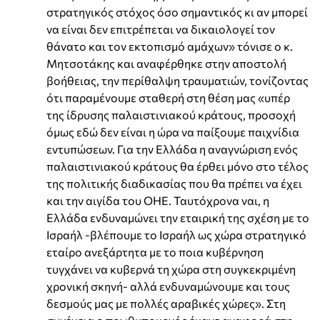
στρατηγικός στόχος όσο σημαντικός κι αν μπορεί
να είναι δεν επιτρέπεται να δικαιολογεί τον
θάνατο και τον εκτοπισμό αμάχων» τόνισε ο κ.
Μητσοτάκης και αναφέρθηκε στην αποστολή
βοήθειας, την περίθαλψη τραυματιών, τονίζοντας
ότι παραμένουμε σταθερή στη θέση μας «υπέρ
της ίδρυσης παλαιστινιακού κράτους, προσοχή
όμως εδώ δεν είναι η ώρα να παίξουμε παιχνίδια
εντυπώσεων. Για την Ελλάδα η αναγνώριση ενός
παλαιστινιακού κράτους θα έρθει μόνο στο τέλος
της πολιτικής διαδικασίας που θα πρέπει να έχει
και την αιγίδα του ΟΗΕ. Ταυτόχρονα ναι, η
Ελλάδα ενδυναμώνει την εταιρική της σχέση με το
Ισραήλ -βλέπουμε το Ισραήλ ως χώρα στρατηγικό
εταίρο ανεξάρτητα με το ποια κυβέρνηση
τυγχάνει να κυβερνά τη χώρα στη συγκεκριμένη
χρονική σκηνή- αλλά ενδυναμώνουμε και τους
δεσμούς μας με πολλές αραβικές χώρες». Στη