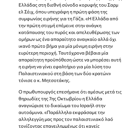
Ελλάδας στη διεθνή σύνοδο κορυφής του Σαρμ
ελ Σέιχ, όπου υπεγράφη η πρώτη φάση της
συμφωνίας ειρήνης για τη Γάζα. «Η Ελλάδα από
την πρώτη στιγμή επέμεινε στην ανάγκη
κατάπαυσης του πυρός και απελευθέρωσης των
ομήρων ως ένα απαραίτητο αναγκαίο αλλά όχι
ικανό πρώτο βήμα για μία μόνιμη ειρήνη στην
ευρύτερη περιοχή. Ταυτόχρονα βέβαια μία
απαραίτητη προϋπόθεση ώστε να μπορέσει αυτή
η ειρήνη να γίνει εφαλτήριο για μία λύση του
Παλαιστινιακού στη βάση των δύο κρατών»
τόνισε ο κ. Μητσοτάκης.
Ο πρωθυπουργός επεσήμανε ότι αμέσως μετά τις
θηριωδίες της 7ης Οκτωβρίου η Ελλάδα
αναγνώρισε το δικαίωμα του Ισραήλ στην
αυτοάμυνα. «Παράλληλα εκφράσαμε την
αλληλεγγύη μας προς τον παλαιστινιακό λαό
τονίζοντας επανειλημμένως ότι κανείς