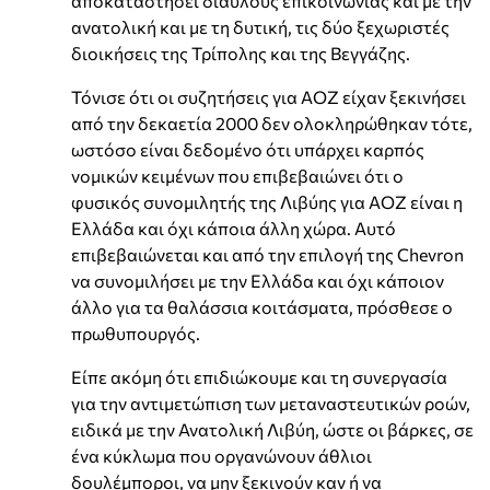
αποκαταστήσει διαύλους επικοινωνίας και με την
ανατολική και με τη δυτική, τις δύο ξεχωριστές
διοικήσεις της Τρίπολης και της Βεγγάζης.
Τόνισε ότι οι συζητήσεις για ΑΟΖ είχαν ξεκινήσει
από την δεκαετία 2000 δεν ολοκληρώθηκαν τότε,
ωστόσο είναι δεδομένο ότι υπάρχει καρπός
νομικών κειμένων που επιβεβαιώνει ότι ο
φυσικός συνομιλητής της Λιβύης για ΑΟΖ είναι η
Ελλάδα και όχι κάποια άλλη χώρα. Αυτό
επιβεβαιώνεται και από την επιλογή της Chevron
να συνομιλήσει με την Ελλάδα και όχι κάποιον
άλλο για τα θαλάσσια κοιτάσματα, πρόσθεσε ο
πρωθυπουργός.
Είπε ακόμη ότι επιδιώκουμε και τη συνεργασία
για την αντιμετώπιση των μεταναστευτικών ροών,
ειδικά με την Ανατολική Λιβύη, ώστε οι βάρκες, σε
ένα κύκλωμα που οργανώνουν άθλιοι
δουλέμποροι, να μην ξεκινούν καν ή να