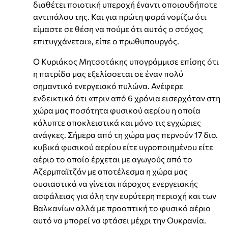
διαθέτει ποιοτική υπεροχή έναντι οποιουδήποτε
αντιπάλου της. Και για πρώτη φορά νομίζω ότι
είμαστε σε θέση να πούμε ότι αυτός ο στόχος
επιτυγχάνεται», είπε ο πρωθυπουργός.
Ο Κυριάκος Μητσοτάκης υπογράμμισε επίσης ότι
η πατρίδα μας εξελίσσεται σε έναν πολύ
σημαντικό ενεργειακό πυλώνα. Ανέφερε
ενδεικτικά ότι «πριν από 6 χρόνια εισερχόταν στη
χώρα μας ποσότητα φυσικού αερίου η οποία
κάλυπτε αποκλειστικά και μόνο τις εγχώριες
ανάγκες. Σήμερα από τη χώρα μας περνούν 17 δισ.
κυβικά φυσικού αερίου είτε υγροποιημένου είτε
αέριο το οποίο έρχεται με αγωγούς από το
Αζερμπαϊτζάν με αποτέλεσμα η χώρα μας
ουσιαστικά να γίνεται πάροχος ενεργειακής
ασφάλειας για όλη την ευρύτερη περιοχή και των
Βαλκανίων αλλά με προοπτική το φυσικό αέριο
αυτό να μπορεί να φτάσει μέχρι την Ουκρανία.