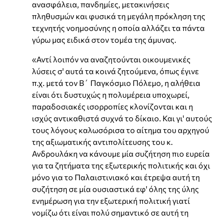
ανασφάλεια, πανδημίες, μετακινήσεις
πληθυσμών και φυσικά τη μεγάλη πρόκληση της
τεχνητής νοημοσύνης η οποία αλλάζει τα πάντα
γύρω μας ειδικά στον τομέα της άμυνας.
«Αντί λοιπόν να αναζητούνται οικουμενικές
λύσεις σ' αυτά τα κοινά ζητούμενα, όπως έγινε
π.χ. μετά τον Β΄ Παγκόσμιο Πόλεμο, η αλήθεια
είναι ότι δυστυχώς η πολυμέρεια υποχωρεί,
παραδοσιακές ισορροπίες κλονίζονται και η
ισχύς αντικαθιστά συχνά το δίκαιο. Και γι' αυτούς
τους λόγους καλωσόρισα το αίτημα του αρχηγού
της αξιωματικής αντιπολίτευσης του κ.
Ανδρουλάκη να κάνουμε μία συζήτηση πιο ευρεία
για τα ζητήματα της εξωτερικής πολιτικής και όχι
μόνο για το Παλαιστινιακό και έτρεψα αυτή τη
συζήτηση σε μία ουσιαστικά εφ' όλης της ύλης
ενημέρωση για την εξωτερική πολιτική γιατί
νομίζω ότι είναι πολύ σημαντικό σε αυτή τη