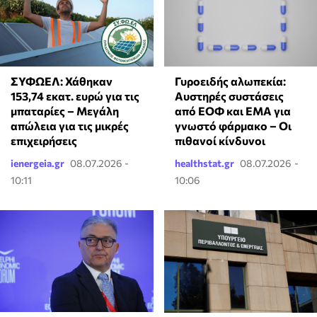
ΣΥΦΩΕΛ: Χάθηκαν
Γυροειδής αλωπεκία:
153,74 εκατ. ευρώ για τις
Αυστηρές συστάσεις
μπαταρίες – Μεγάλη
από ΕΟΦ και EMA για
απώλεια για τις μικρές
γνωστό φάρμακο – Οι
επιχειρήσεις
πιθανοί κίνδυνοι
ienergeia.gr
08.07.2026 -
healthstat.gr
08.07.2026 -
10:11
10:06