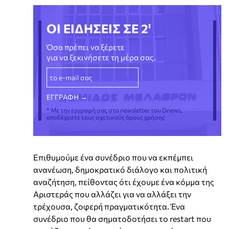
ΟΙ ΕΙΔΗΣΕΙΣ ΣΕ 2'
Όσα πρέπει να ξέρετε
για να ξεκινήσετε τη μέρα σας.
* Με την εγγραφή σας στο newsletter του Dnews,
αποδέχεστε τους σχετικούς όρους χρήσης
Επιθυμούμε ένα συνέδριο που να εκπέμπει
ανανέωση, δημοκρατικό διάλογο και πολιτική
αναζήτηση, πείθοντας ότι έχουμε ένα κόμμα της
Αριστεράς που αλλάζει για να αλλάξει την
τρέχουσα, ζοφερή πραγματικότητα. Ένα
συνέδριο που θα σηματοδοτήσει το restart που