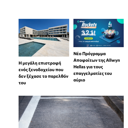
Νέο Πρόγραμμα
Αποφοίτων της Allwyn
Η μεγάλη επιστροφή
Hellas για τους
ενός ξενοδοχείου που
επαγγελματίες του
δεν ξέχασε το παρελθόν
αύριο
του