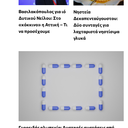
Βασιλακόπουλος για ιό
Νηστεία
Δυτικού Νείλου: Στο
Δεκαπενταύγουστου:
«κόκκινο» η Αττική – Τι
Δύο συνταγές για
να προσέχουμε
λαχταριστά νηστίσιμα
γλυκά
Γυροειδής αλωπεκία: Αυστηρές συστάσεις από