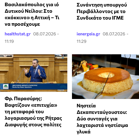
Βασιλακόπουλος για ιό
Συνάντηση υπουργού
Δυτικού Νείλου: Στο
Περιβάλλοντος με το
«κόκκινο» η Αττική – Τι
Συνδικάτο του ΙΓΜΕ
να προσέχουμε
healthstat.gr
08.07.2026 -
ienergeia.gr
08.07.2026 -
11:19
11:29
Φρ. Παρασύρης:
Βαφτίζουν «επιτυχία»
Νηστεία
τη μεταφορά του
Δεκαπενταύγουστου:
λογαριασμού της Ρήτρας
Δύο συνταγές για
Διαφυγής στους πολίτες
λαχταριστά νηστίσιμα
γλυκά