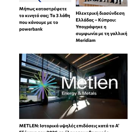
Μήπως καταστρέφετε
Ηλεκτρική διασύνδεση
το κινητό σας; Τα 3 λάθη
Ελλάδας – Κύπρου:
που κάνουμε με το
Υπογράφηκε η
powerbank
συμφωνία με τη γαλλική
Meridiam
METLEN: Ιστορικά υψηλές επιδόσεις κατά το Α’