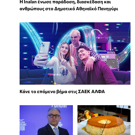
Η Inalan ένωσε παράδοση, διασκέδαση και
ανθρώπους στο Δημοτικό Αθηναϊκό Πανηγύρι
Κάνε το επόμενο βήμα στις ΣΑΕΚ ΑΛΦΑ