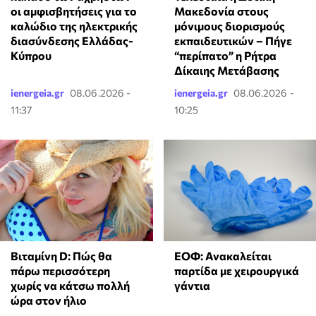
οι αμφισβητήσεις για το
Μακεδονία στους
καλώδιο της ηλεκτρικής
μόνιμους διορισμούς
διασύνδεσης Ελλάδας-
εκπαιδευτικών – Πήγε
Κύπρου
“περίπατο” η Ρήτρα
Δίκαιης Μετάβασης
ienergeia.gr
08.06.2026 -
ienergeia.gr
08.06.2026 -
11:37
10:25
Βιταμίνη D: Πώς θα
ΕΟΦ: Ανακαλείται
πάρω περισσότερη
παρτίδα με χειρουργικά
χωρίς να κάτσω πολλή
γάντια
ώρα στον ήλιο