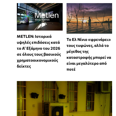
METLEN: Ιστορικά
Το Ελ Νίνιο «φρενάρει»
υψηλές επιδόσεις κατά
τους τυφώνες, αλλά το
το Α’ Εξάμηνο του 2026
μέγεθος της
σε όλους τους βασικούς
καταστροφής μπορεί να
χρηματοοικονομικούς
είναι μεγαλύτερο από
δείκτες
ποτέ