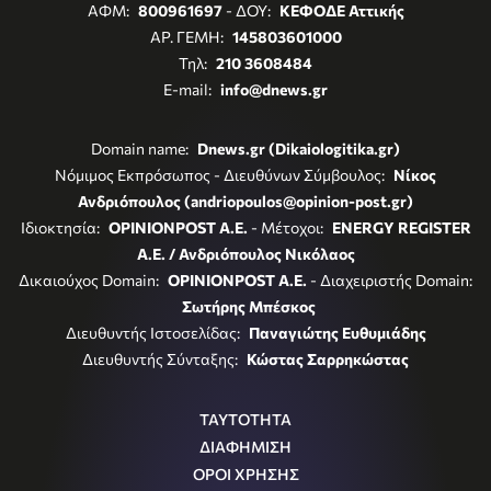
ΑΦΜ:
800961697
- ΔΟΥ:
ΚΕΦΟΔΕ Αττικής
ΑΡ. ΓΕΜΗ:
145803601000
Τηλ:
210 3608484
E-mail:
info@dnews.gr
Domain name:
Dnews.gr (Dikaiologitika.gr)
Νόμιμος Εκπρόσωπος - Διευθύνων Σύμβουλος:
Νίκος
Ανδριόπουλος (andriopoulos@opinion-post.gr)
Ιδιοκτησία:
OPINIONPOST A.E.
- Μέτοχοι:
ENERGY REGISTER
Α.Ε. / Ανδριόπουλος Νικόλαος
Δικαιούχος Domain:
OPINIONPOST A.E.
- Διαχειριστής Domain:
Σωτήρης Μπέσκος
Διευθυντής Ιστοσελίδας:
Παναγιώτης Ευθυμιάδης
Διευθυντής Σύνταξης:
Κώστας Σαρρηκώστας
ΤΑΥΤΟΤΗΤΑ
ΔΙΑΦΗΜΙΣΗ
ΟΡΟΙ ΧΡΗΣΗΣ