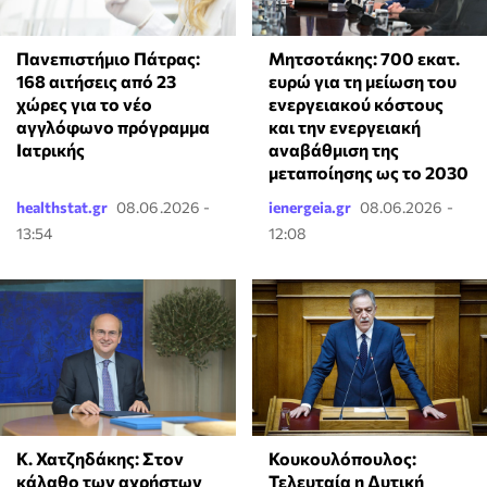
Πανεπιστήμιο Πάτρας:
Μητσοτάκης: 700 εκατ.
168 αιτήσεις από 23
ευρώ για τη μείωση του
χώρες για το νέο
ενεργειακού κόστους
αγγλόφωνο πρόγραμμα
και την ενεργειακή
Ιατρικής
αναβάθμιση της
μεταποίησης ως το 2030
healthstat.gr
08.06.2026 -
ienergeia.gr
08.06.2026 -
13:54
12:08
Κ. Χατζηδάκης: Στον
Κουκουλόπουλος:
κάλαθο των αχρήστων
Τελευταία η Δυτική