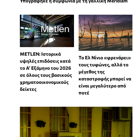
Υπογράφηκε η συμφωνία με τη γαλλική Meridiam
METLEN: Ιστορικά
Το Ελ Νίνιο «φρενάρει»
υψηλές επιδόσεις κατά
τους τυφώνες, αλλά το
το Α’ Εξάμηνο του 2026
μέγεθος της
σε όλους τους βασικούς
καταστροφής μπορεί να
χρηματοοικονομικούς
είναι μεγαλύτερο από
δείκτες
ποτέ