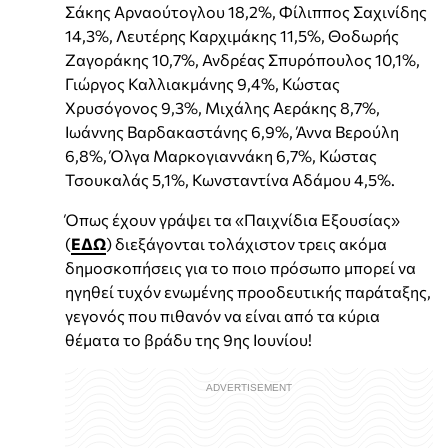
Σάκης Αρναούτογλου 18,2%, Φίλιππος Σαχινίδης
14,3%, Λευτέρης Καρχιμάκης 11,5%, Θοδωρής
Ζαγοράκης 10,7%, Ανδρέας Σπυρόπουλος 10,1%,
Γιώργος Καλλιακμάνης 9,4%, Κώστας
Χρυσόγονος 9,3%, Μιχάλης Αεράκης 8,7%,
Ιωάννης Βαρδακαστάνης 6,9%, Άννα Βερούλη
6,8%, Όλγα Μαρκογιαννάκη 6,7%, Κώστας
Τσουκαλάς 5,1%, Κωνσταντίνα Αδάμου 4,5%.
Όπως έχουν γράψει τα «Παιχνίδια Εξουσίας»
(
ΕΔΩ
) διεξάγονται τολάχιστον τρεις ακόμα
δημοσκοπήσεις για το ποιο πρόσωπο μπορεί να
ηγηθεί τυχόν ενωμένης προοδευτικής παράταξης,
γεγονός που πιθανόν να είναι από τα κύρια
θέματα το βράδυ της 9ης Ιουνίου!