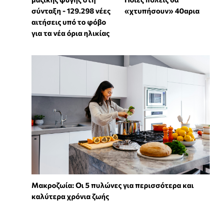
σύνταξη - 129.298 νέες
«χτυπήσουν» 40αρια
αιτήσεις υπό το φόβο
για τα νέα όρια ηλικίας
Mακροζωία: Οι 5 πυλώνες για περισσότερα και
καλύτερα χρόνια ζωής