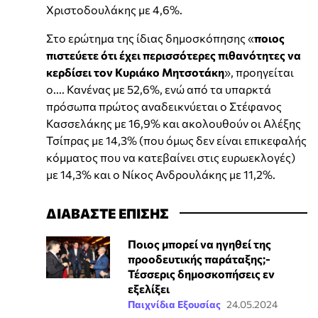
Χριστοδουλάκης με 4,6%.
Στο ερώτημα της ίδιας δημοσκόπησης «
ποιος
πιστεύετε ότι έχει περισσότερες πιθανότητες να
κερδίσει τον Κυριάκο Μητσοτάκη
», προηγείται
ο.... Κανένας με 52,6%, ενώ από τα υπαρκτά
πρόσωπα πρώτος αναδεικνύεται ο Στέφανος
Κασσελάκης με 16,9% και ακολουθούν οι Αλέξης
Τσίπρας με 14,3% (που όμως δεν είναι επικεφαλής
κόμματος που να κατεβαίνει στις ευρωεκλογές)
με 14,3% και ο Νίκος Ανδρουλάκης με 11,2%.
ΔΙΑΒΑΣΤΕ ΕΠΙΣΗΣ
Ποιος μπορεί να ηγηθεί της
προοδευτικής παράταξης;-
Τέσσερις δημοσκοπήσεις εν
εξελίξει
Παιχνίδια Εξουσίας
24.05.2024