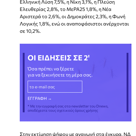
Ελληνική Λύση 7,5%, η Νίκη 3,1%, η Πλεύση
Ελευθερίας 2,8%, το ΜεΡΑ25 1,8%, η Νέα
Αριστερά το 2,6%, οι Δημοκράτες 2,3%, η Φωνή
Λογικής 1,8%, ενώ οι αναποφάσιστοι ανέρχονται
σε 10,2%.
ΟΙ ΕΙΔΗΣΕΙΣ ΣΕ 2'
Όσα πρέπει να ξέρετε
για να ξεκινήσετε τη μέρα σας.
* Με την εγγραφή σας στο newsletter του Dnews,
αποδέχεστε τους σχετικούς όρους χρήσης
Στην εκτίμηση ψήφου με αναγωγή στα έγκυρα, ΝΔ