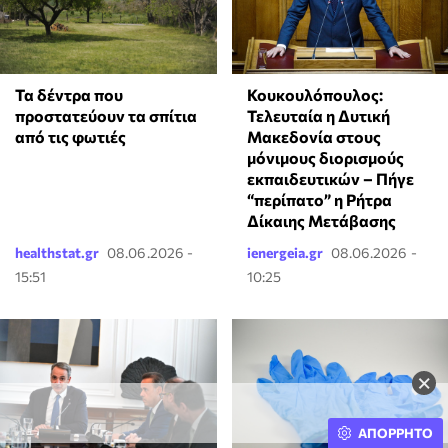
Τα δέντρα που
Κουκουλόπουλος:
προστατεύουν τα σπίτια
Τελευταία η Δυτική
από τις φωτιές
Μακεδονία στους
μόνιμους διορισμούς
εκπαιδευτικών – Πήγε
“περίπατο” η Ρήτρα
Δίκαιης Μετάβασης
healthstat.gr
08.06.2026 -
ienergeia.gr
08.06.2026 -
15:51
10:25
×
ΑΠΟΡΡΗΤΟ