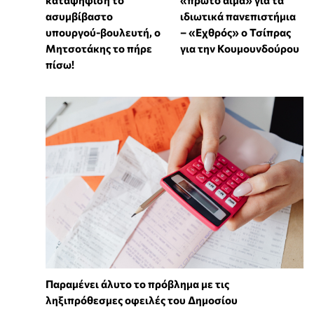
καταψήφιση το
«πρώτο αίμα» για τα
ασυμβίβαστο
ιδιωτικά πανεπιστήμια
υπουργού-βουλευτή, ο
– «Εχθρός» ο Τσίπρας
Μητσοτάκης το πήρε
για την Κουμουνδούρου
πίσω!
Παραμένει άλυτο το πρόβλημα με τις
ληξιπρόθεσμες οφειλές του Δημοσίου