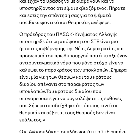
και είχαν το θράσος να με διαβάλουν και να
υποστηρίζοντας ότι είμαι εκβιαζόμενος. Πήρατε
και εσείς την απάντησή σας για τα ψέματά
σας.Εκκωφαντικά και θεσμικά», ανέφερε.
Ο πρόεδρος του ΠΑΣΟΚ-Κινήματος Αλλαγής
υποστήριξε ότι «η απόφαση του ΣΤΕείναι μια
ήττα της κυβέρνησης της Νέας Δημοκρατίας και
προσωπικά του πρωθυπουργού που έφτιαξε έναν
αντισυνταγματικό νόμο που μόνο στόχο είχε να
καλύψει το παρακράτος των υποκλοπών .Σήμερα
είναι μία νίκη των θεσμών και του κράτους
δικαίου απέναντι στο παρακράτος των
υποκλοπών.Του κράτους δικαίου που
υπονομεύσατε για να συγκαλύψετε τις ευθύνες
σας.Σήμερα αποδείχθηκε ότι όποιος κινείται
θεσμικά και σέβεται τους θεσμούς δεν είναι
ευάλωτος.»
Ο κ. Ανδρουλάκης, σμπλήρωσε ότι το ΣτΕ «μπήκε