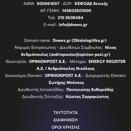
ΑΦΜ:
800961697
- ΔΟΥ:
ΚΕΦΟΔΕ Αττικής
ΑΡ. ΓΕΜΗ:
145803601000
Τηλ:
210 3608484
E-mail:
info@dnews.gr
Domain name:
Dnews.gr (Dikaiologitika.gr)
Νόμιμος Εκπρόσωπος - Διευθύνων Σύμβουλος:
Νίκος
Ανδριόπουλος (andriopoulos@opinion-post.gr)
Ιδιοκτησία:
OPINIONPOST A.E.
- Μέτοχοι:
ENERGY REGISTER
Α.Ε. / Ανδριόπουλος Νικόλαος
Δικαιούχος Domain:
OPINIONPOST A.E.
- Διαχειριστής Domain:
Σωτήρης Μπέσκος
Διευθυντής Ιστοσελίδας:
Παναγιώτης Ευθυμιάδης
Διευθυντής Σύνταξης:
Κώστας Σαρρηκώστας
ΤΑΥΤΟΤΗΤΑ
ΔΙΑΦΗΜΙΣΗ
ΟΡΟΙ ΧΡΗΣΗΣ