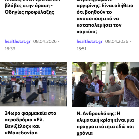
βλάβες στην όραση -
αργιρίνης: Είναι αλήθεια
Οδηγίες προφύλαξης
ότι βοηθούν το
ανοσοποιητικό να
καταπολεμήσει τον
καρκίνο;
healthstat.gr
08.04.2026 -
healthstat.gr
08.04.2026 -
16:33
15:51
24ωρα φαρμακεία στα
Ν. Ανδρουλάκης: Η
αεροδρόμια «Ελ.
κλιματική κρίση είναι μια
Βενιζέλος» και
πραγματικότητα εδώ και
«Μακεδονία»
χρόνια