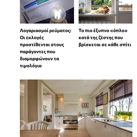
Λογαριασμοί ρεύματος:
To πιο έξυπνο «όπλο»
Οι εκλογές
κατά της ζέστης που
προστίθενται στους
βρίσκεται σε κάθε σπίτι
παράγοντες που
διαμορφώνουν τα
τιμολόγια