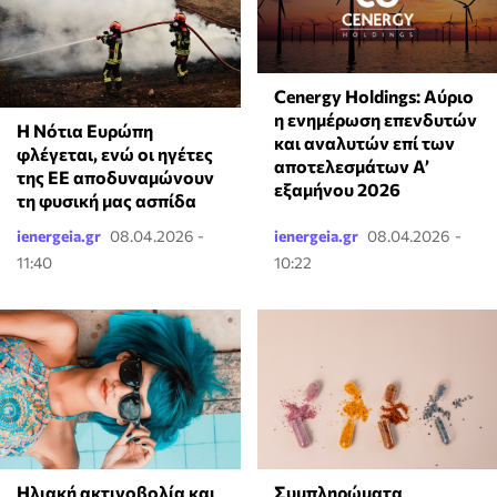
Cenergy Holdings: Αύριο
η ενημέρωση επενδυτών
Η Νότια Ευρώπη
και αναλυτών επί των
φλέγεται, ενώ οι ηγέτες
αποτελεσμάτων A’
της ΕΕ αποδυναμώνουν
εξαμήνου 2026
τη φυσική μας ασπίδα
ienergeia.gr
08.04.2026 -
ienergeia.gr
08.04.2026 -
11:40
10:22
Ηλιακή ακτινοβολία και
⁠Συμπληρώματα