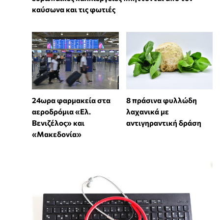
καύσωνα και τις φωτιές
24ωρα φαρμακεία στα
8 πράσινα φυλλώδη
αεροδρόμια «Ελ.
λαχανικά με
Βενιζέλος» και
αντιγηραντική δράση
«Μακεδονία»