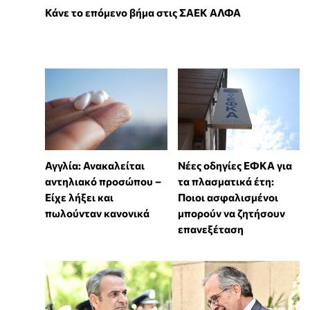
Κάνε το επόμενο βήμα στις ΣΑΕΚ ΑΛΦΑ
Αγγλία: Ανακαλείται
Νέες οδηγίες ΕΦΚΑ για
αντηλιακό προσώπου –
τα πλασματικά έτη:
Είχε λήξει και
Ποιοι ασφαλισμένοι
πωλούνταν κανονικά
μπορούν να ζητήσουν
επανεξέταση