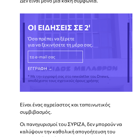
Δεν είναι μόνο μια κακή συμφωνία.
ΟΙ ΕΙΔΗΣΕΙΣ ΣΕ 2'
Όσα πρέπει να ξέρετε
για να ξεκινήσετε τη μέρα σας.
* Με την εγγραφή σας στο newsletter του Dnews,
αποδέχεστε τους σχετικούς όρους χρήσης
Είναι ένας αχρείαστος και ταπεινωτικός
συμβιβασμός.
Οι πανηγυρισμοί του ΣΥΡΙΖΑ, δεν μπορούν να
καλύψουν την καθολική απογοήτευση του