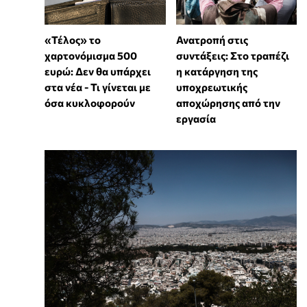
«Τέλος» το
Ανατροπή στις
χαρτονόμισμα 500
συντάξεις: Στο τραπέζι
ευρώ: Δεν θα υπάρχει
η κατάργηση της
στα νέα - Τι γίνεται με
υποχρεωτικής
όσα κυκλοφορούν
αποχώρησης από την
εργασία