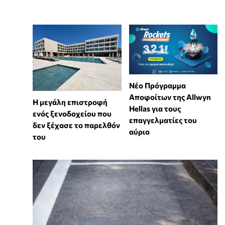
Νέο Πρόγραμμα
Αποφοίτων της Allwyn
Η μεγάλη επιστροφή
Hellas για τους
ενός ξενοδοχείου που
επαγγελματίες του
δεν ξέχασε το παρελθόν
αύριο
του