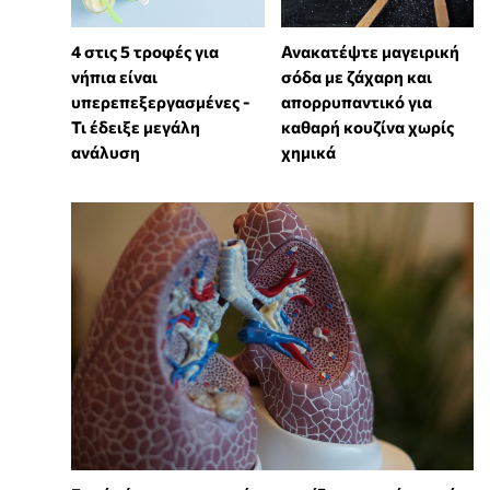
4 στις 5 τροφές για
Ανακατέψτε μαγειρική
νήπια είναι
σόδα με ζάχαρη και
υπερεπεξεργασμένες -
απορρυπαντικό για
Τι έδειξε μεγάλη
καθαρή κουζίνα χωρίς
ανάλυση
χημικά