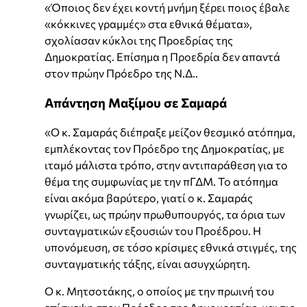
«Όποιος δεν έχει κοντή μνήμη ξέρει ποιος έβαλε
«κόκκινες γραμμές» στα εθνικά θέματα»,
σχολίασαν κύκλοι της Προεδρίας της
Δημοκρατίας. Επίσημα η Προεδρία δεν απαντά
στον πρώην Πρόεδρο της Ν.Δ..
Απάντηση Μαξίμου σε Σαμαρά
«Ο κ. Σαμαράς διέπραξε μείζον θεσμικό ατόπημα,
εμπλέκοντας τον Πρόεδρο της Δημοκρατίας, με
ιταμό μάλιστα τρόπο, στην αντιπαράθεση για το
θέμα της συμφωνίας με την πΓΔΜ. Το ατόπημα
είναι ακόμα βαρύτερο, γιατί ο κ. Σαμαράς
γνωρίζει, ως πρώην πρωθυπουργός, τα όρια των
συνταγματικών εξουσιών του Προέδρου. Η
υπονόμευση, σε τόσο κρίσιμες εθνικά στιγμές, της
συνταγματικής τάξης, είναι ασυγχώρητη.
Ο κ. Μητσοτάκης, ο οποίος με την πρωινή του