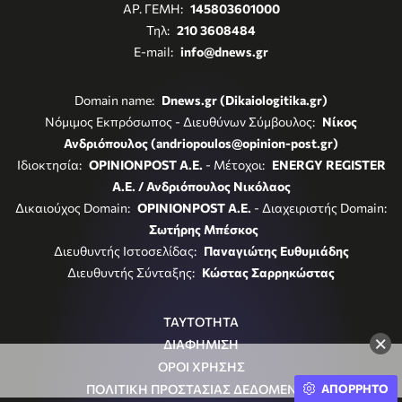
ΑΡ. ΓΕΜΗ:
145803601000
Τηλ:
210 3608484
E-mail:
info@dnews.gr
Domain name:
Dnews.gr (Dikaiologitika.gr)
Νόμιμος Εκπρόσωπος - Διευθύνων Σύμβουλος:
Νίκος
Ανδριόπουλος (andriopoulos@opinion-post.gr)
Ιδιοκτησία:
OPINIONPOST A.E.
- Μέτοχοι:
ENERGY REGISTER
Α.Ε. / Ανδριόπουλος Νικόλαος
Δικαιούχος Domain:
OPINIONPOST A.E.
- Διαχειριστής Domain:
Σωτήρης Μπέσκος
Διευθυντής Ιστοσελίδας:
Παναγιώτης Ευθυμιάδης
Διευθυντής Σύνταξης:
Κώστας Σαρρηκώστας
ΤΑΥΤΟΤΗΤΑ
×
ΔΙΑΦΗΜΙΣΗ
ΟΡΟΙ ΧΡΗΣΗΣ
ΠΟΛΙΤΙΚΗ ΠΡΟΣΤΑΣΙΑΣ ΔΕΔΟΜΕΝΩΝ
ΑΠΟΡΡΗΤΟ