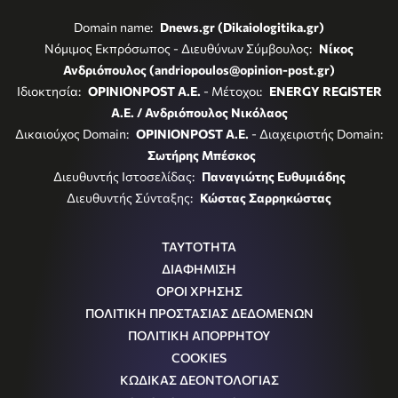
Domain name:
Dnews.gr (Dikaiologitika.gr)
Νόμιμος Εκπρόσωπος - Διευθύνων Σύμβουλος:
Νίκος
Ανδριόπουλος (andriopoulos@opinion-post.gr)
Ιδιοκτησία:
OPINIONPOST A.E.
- Μέτοχοι:
ENERGY REGISTER
Α.Ε. / Ανδριόπουλος Νικόλαος
Δικαιούχος Domain:
OPINIONPOST A.E.
- Διαχειριστής Domain:
Σωτήρης Μπέσκος
Διευθυντής Ιστοσελίδας:
Παναγιώτης Ευθυμιάδης
Διευθυντής Σύνταξης:
Κώστας Σαρρηκώστας
ΤΑΥΤΟΤΗΤΑ
ΔΙΑΦΗΜΙΣΗ
ΟΡΟΙ ΧΡΗΣΗΣ
ΠΟΛΙΤΙΚΗ ΠΡΟΣΤΑΣΙΑΣ ΔΕΔΟΜΕΝΩΝ
ΠΟΛΙΤΙΚΗ ΑΠΟΡΡΗΤΟΥ
COOKIES
ΚΩΔΙΚΑΣ ΔΕΟΝΤΟΛΟΓΙΑΣ