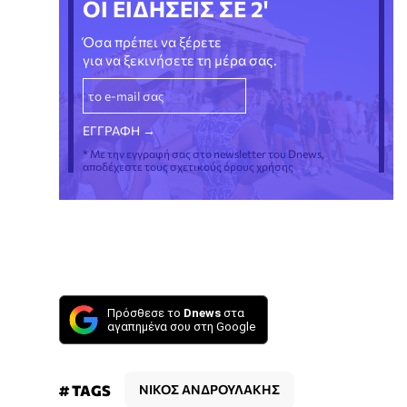
ΟΙ ΕΙΔΗΣΕΙΣ ΣΕ 2'
Όσα πρέπει να ξέρετε
για να ξεκινήσετε τη μέρα σας.
* Με την εγγραφή σας στο newsletter του Dnews,
αποδέχεστε τους σχετικούς όρους χρήσης
Πρόσθεσε το
Dnews
στα
αγαπημένα σου στη Google
# TAGS
ΝΙΚΟΣ ΑΝΔΡΟΥΛΑΚΗΣ