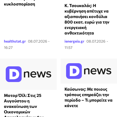
κυκλοσπορίαση
Κ. Τσουκαλάς: Η
κυβέρνηση απέτυχε να
αξιοποιήσει κονδύλια
800 εκατ. ευρώ για την
ενεργειακή
ανθεκτικότητα
healthstat.gr
08.07.2026 -
ienergeia.gr
08.07.2026 -
16:27
11:57
Καύσωνας: Με ποιους
τρόπους επηρεάζει την
Μοτορ Όϊλ: Στις 25
περίοδο – Τι μπορείτε να
Αυγούστου η
κάνετε
ανακοίνωση των
Οικονομικών