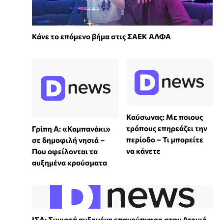
Κάνε το επόμενο βήμα στις ΣΑΕΚ ΑΛΦΑ
Καύσωνας: Με ποιους
τρόπους επηρεάζει την
Γρίπη Α: «Καμπανάκι»
περίοδο – Τι μπορείτε
σε δημοφιλή νησιά –
να κάνετε
Που οφείλονται τα
αυξημένα κρούσματα
ΙΣΑ: Συνιστά αυξημένη επαγρύπνηση στην Αττική