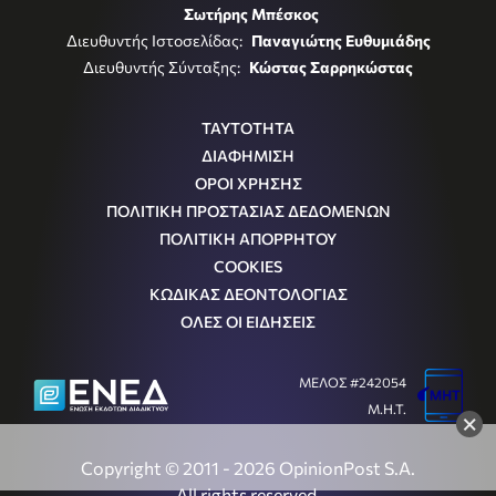
Σωτήρης Μπέσκος
Διευθυντής Ιστοσελίδας:
Παναγιώτης Ευθυμιάδης
Διευθυντής Σύνταξης:
Κώστας Σαρρηκώστας
ΤΑΥΤΟΤΗΤΑ
ΔΙΑΦΗΜΙΣΗ
ΟΡΟΙ ΧΡΗΣΗΣ
ΠΟΛΙΤΙΚΗ ΠΡΟΣΤΑΣΙΑΣ ΔΕΔΟΜΕΝΩΝ
ΠΟΛΙΤΙΚΗ ΑΠΟΡΡΗΤΟΥ
COOKIES
ΚΩΔΙΚΑΣ ΔΕΟΝΤΟΛΟΓΙΑΣ
ΟΛΕΣ ΟΙ ΕΙΔΗΣΕΙΣ
ΜΕΛΟΣ #242054
Μ.Η.Τ.
×
Copyright © 2011 - 2026 OpinionPost S.A.
All rights reserved.