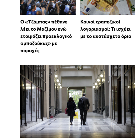
Ο «Τζάμπας» πέθανε
Κοινοί τραπεζικοί
λέει το Μαξίμου ενώ
λογαριασμοί: Τι ισχύει
ετοιμάζει προεκλογικό
με το ακατάσχετο όριο
«μπαζούκας» με
παροχές