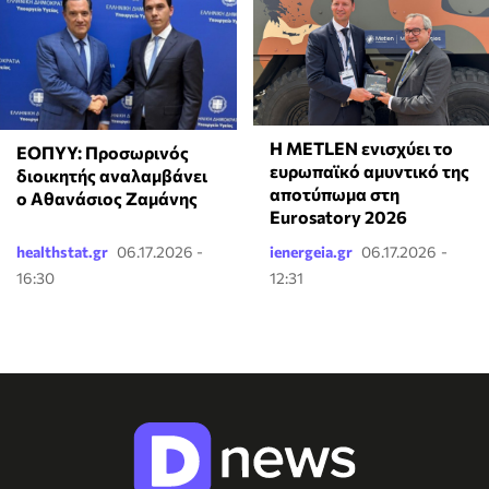
Η METLEN ενισχύει το
ΕΟΠΥΥ: Προσωρινός
ευρωπαϊκό αμυντικό της
διοικητής αναλαμβάνει
αποτύπωμα στη
ο Αθανάσιος Ζαμάνης
Eurosatory 2026
healthstat.gr
06.17.2026 -
ienergeia.gr
06.17.2026 -
16:30
12:31