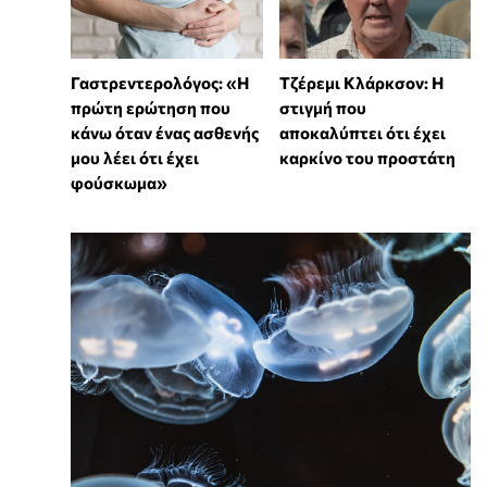
Γαστρεντερολόγος: «Η
Τζέρεμι Κλάρκσον: Η
πρώτη ερώτηση που
στιγμή που
κάνω όταν ένας ασθενής
αποκαλύπτει ότι έχει
μου λέει ότι έχει
καρκίνο του προστάτη
φούσκωμα»