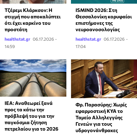
Τζέρεμι Κλάρκσον: Η
ISMIND 2026: Στη
στιγμή που αποκαλύπτει
Θεσσαλονίκη κορυφαίοι
ότι έχει καρκίνο του
επιστήμονες της
προστάτη
νευροανοσολογίας
healthstat.gr
06.17.2026 -
healthstat.gr
06.17.2026 -
14:59
17:04
ΙΕΑ: Αναθεωρεί ξανά
Φρ. Παρασύρης: Χωρίς
προς τα κάτω την
εφαρμοστική ΚΥΑ το
πρόβλεψή του για την
Ταμείο Αλληλεγγύης
παγκόσμια ζήτηση
Γενεών για τους
πετρελαίου για το 2026
υδρογονάνθρακες