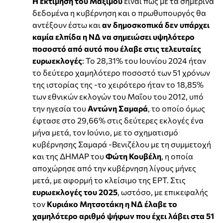
Η εκτίμηση του Μαξίμου
είναι πως με τα σημερινά
δεδομένα η κυβέρνηση και ο πρωθυπουργός θα
αντέξουν έστω και
αν δημοσκοπικά δεν υπάρχει
καμία ελπίδα η ΝΔ να σημειώσει υψηλότερο
ποσοστό από αυτό που έλαβε στις τελευταίες
ευρωεκλογές
: Το 28,31% του Ιουνίου 2024 ήταν
το δεύτερο χαμηλότερο ποσοστό των 51 χρόνων
της ιστορίας της -το χειρότερο ήταν το 18,85%
των εθνικών εκλογών του Μαΐου του 2012, υπό
την ηγεσία του
Αντώνη Σαμαρά
, το οποίο όμως
έφτασε στο 29,66% στις δεύτερες εκλογές ένα
μήνα μετά, τον Ιούνιο, με το σχηματισμό
κυβέρνησης Σαμαρά -Βενιζέλου με τη συμμετοχή
και της ΔΗΜΑΡ του
Φώτη Κουβέλη
, η οποία
αποχώρησε από την κυβέρνηση λίγους μήνες
μετά, με αφορμή το κλείσιμο της ΕΡΤ. Στις
ευρωεκλογές του 2025
, ωστόσο, με επικεφαλής
τον
Κυριάκο Μητσοτάκη η ΝΔ έλαβε το
χαμηλότερο αριθμό ψήφων που έχει λάβει στα 51