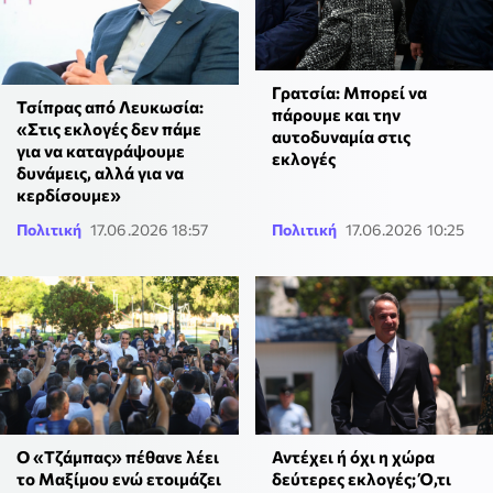
Γρατσία: Μπορεί να
Τσίπρας από Λευκωσία:
πάρουμε και την
«Στις εκλογές δεν πάμε
αυτοδυναμία στις
για να καταγράψουμε
εκλογές
δυνάμεις, αλλά για να
κερδίσουμε»
Πολιτική
17.06.2026 18:57
Πολιτική
17.06.2026 10:25
Ο «Τζάμπας» πέθανε λέει
Αντέχει ή όχι η χώρα
το Μαξίμου ενώ ετοιμάζει
δεύτερες εκλογές; Ό,τι