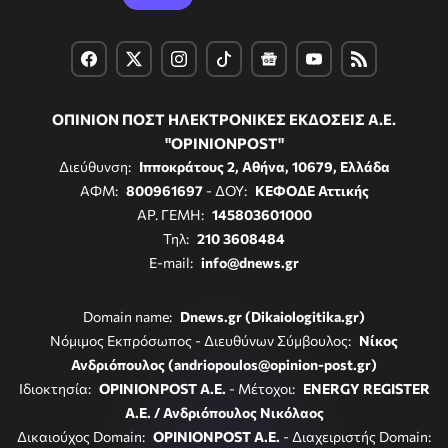
ΟΠΙΝΙΟΝ ΠΟΣΤ ΗΛΕΚΤΡΟΝΙΚΕΣ ΕΚΔΟΣΕΙΣ Α.Ε.
"OPINIONPOST"
Διεύθυνση:
Ιπποκράτους 2, Αθήνα, 10679, Ελλάδα
ΑΦΜ:
800961697
- ΔΟΥ:
ΚΕΦΟΔΕ Αττικής
ΑΡ. ΓΕΜΗ:
145803601000
Τηλ:
210 3608484
E-mail:
info@dnews.gr
Domain name:
Dnews.gr (Dikaiologitika.gr)
Νόμιμος Εκπρόσωπος - Διευθύνων Σύμβουλος:
Νίκος
Ανδριόπουλος (andriopoulos@opinion-post.gr)
Ιδιοκτησία:
OPINIONPOST A.E.
- Μέτοχοι:
ENERGY REGISTER
Α.Ε. / Ανδριόπουλος Νικόλαος
Δικαιούχος Domain:
OPINIONPOST A.E.
- Διαχειριστής Domain: