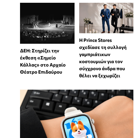
Η Prince Stores
σχεδίασε τη συλλογή
ΔΕΗ: Στηρίζει την
γαμπριάτικων
έκθεση «Σημείο
κοστουμιών για τον
Κάλλας» στο Αρχαίο
σύγχρονο άνδρα που
Θέατρο Επιδαύρου
θέλει να ξεχωρίζει