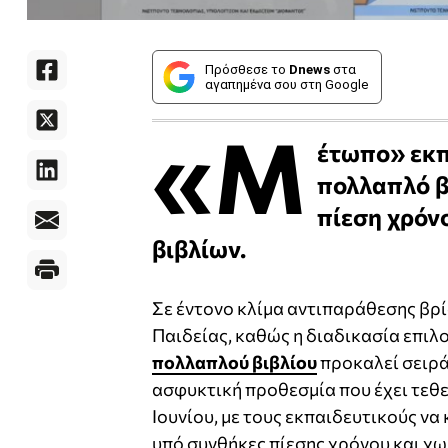
Πρόσθεσε το
Dnews
στα
αγαπημένα σου στη Google
«Μ
έτωπο» εκπ
πολλαπλό βι
πίεση χρόν
βιβλίων.
Σε έντονο κλίμα αντιπαράθεσης βρί
Παιδείας, καθώς η διαδικασία επιλ
πολλαπλού βιβλίου
προκαλεί σειρά
ασφυκτική προθεσμία που έχει τεθεί
Ιουνίου, με τους εκπαιδευτικούς να
υπό συνθήκες πίεσης χρόνου και χω