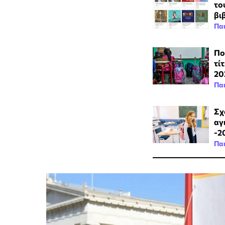
το
βι
Πα
Πο
τί
20
Πα
Σχ
αγ
-2
Πα