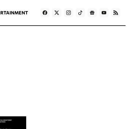
ΡΟΗ ΕΙΔΗΣΕΩΝ
T
NEWS IN ENGLISH
Games
ERTAINMENT