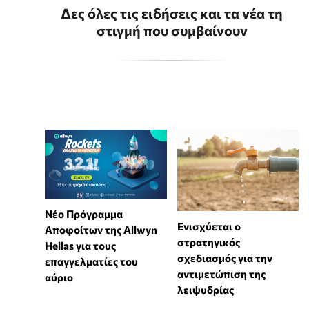
Δες όλες τις ειδήσεις και τα νέα τη
στιγμή που συμβαίνουν
Νέο Πρόγραμμα
Ενισχύεται ο
Αποφοίτων της Allwyn
στρατηγικός
Hellas για τους
σχεδιασμός για την
επαγγελματίες του
αντιμετώπιση της
αύριο
λειψυδρίας