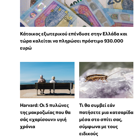
Κάτοικος εξωτερικού επένδυσε στην Ελλάδα και
τώρα καλείται να πληρώσει πρόστιμο 930.000
ευρώ
Harvard: Οι 5 πυλώνες
Τι θα συμβεί εάν
της μακροζωίας που θα
πατήσετε μια κατσαρίδα
σάς «χαρίσουν» υγιή
μέσα στο σπίτι σας,
χρόνια
σύμφωνα με τους
ειδικούς