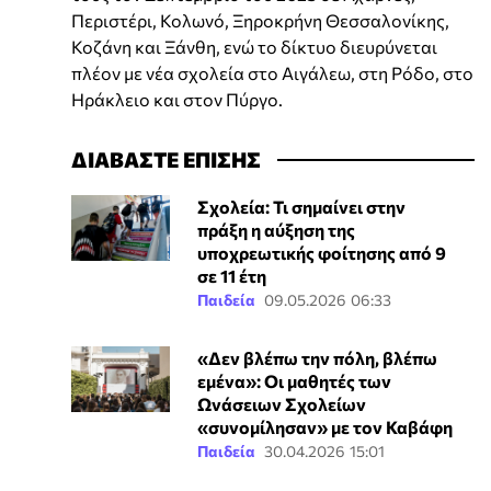
Περιστέρι, Κολωνό, Ξηροκρήνη Θεσσαλονίκης,
Κοζάνη και Ξάνθη, ενώ το δίκτυο διευρύνεται
πλέον με νέα σχολεία στο Αιγάλεω, στη Ρόδο, στο
Ηράκλειο και στον Πύργο.
ΔΙΑΒΑΣΤΕ ΕΠΙΣΗΣ
Σχολεία: Τι σημαίνει στην
πράξη η αύξηση της
υποχρεωτικής φοίτησης από 9
σε 11 έτη
Παιδεία
09.05.2026 06:33
«Δεν βλέπω την πόλη, βλέπω
εμένα»: Οι μαθητές των
Ωνάσειων Σχολείων
«συνομίλησαν» με τον Καβάφη
Παιδεία
30.04.2026 15:01