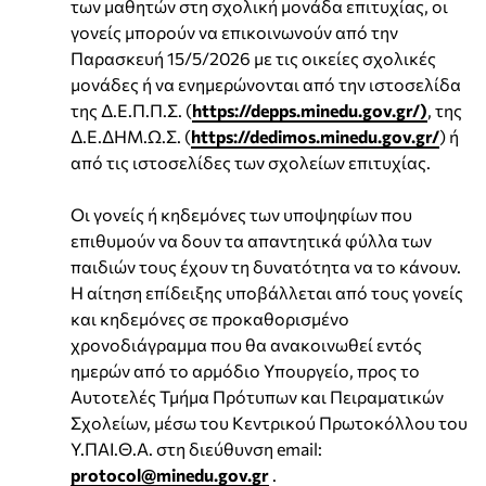
των μαθητών στη σχολική μονάδα επιτυχίας, οι
γονείς μπορούν να επικοινωνούν από την
Παρασκευή 15/5/2026 με τις οικείες σχολικές
μονάδες ή να ενημερώνονται από την ιστοσελίδα
της Δ.Ε.Π.Π.Σ. (
https://depps.minedu.gov.gr/)
, της
Δ.Ε.ΔΗΜ.Ω.Σ. (
https://dedimos.minedu.gov.gr/
) ή
από τις ιστοσελίδες των σχολείων επιτυχίας.
Οι γονείς ή κηδεμόνες των υποψηφίων που
επιθυμούν να δουν τα απαντητικά φύλλα των
παιδιών τους έχουν τη δυνατότητα να το κάνουν.
Η αίτηση επίδειξης υποβάλλεται από τους γονείς
και κηδεμόνες σε προκαθορισμένο
χρονοδιάγραμμα που θα ανακοινωθεί εντός
ημερών από το αρμόδιο Υπουργείο, προς το
Αυτοτελές Τμήμα Πρότυπων και Πειραματικών
Σχολείων, μέσω του Κεντρικού Πρωτοκόλλου του
Υ.ΠΑΙ.Θ.Α. στη διεύθυνση email:
protocol@minedu.gov.gr
.