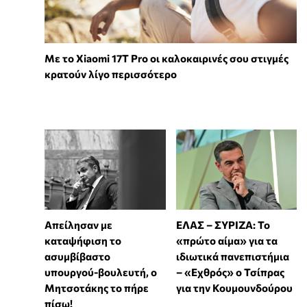
Με το Xiaomi 17T Pro οι καλοκαιρινές σου στιγμές
κρατούν λίγο περισσότερο
Απείλησαν με
ΕΛΑΣ – ΣΥΡΙΖΑ: Το
καταψήφιση το
«πρώτο αίμα» για τα
ασυμβίβαστο
ιδιωτικά πανεπιστήμια
υπουργού-βουλευτή, ο
– «Εχθρός» ο Τσίπρας
Μητσοτάκης το πήρε
για την Κουμουνδούρου
πίσω!