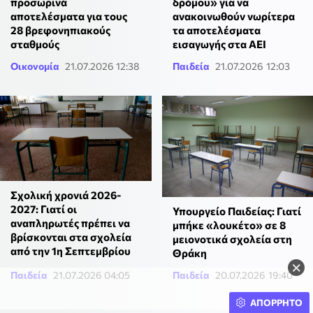
προσωρινά
δρόμου» για να
αποτελέσματα για τους
ανακοινωθούν νωρίτερα
28 βρεφονηπιακούς
τα αποτελέσματα
σταθμούς
εισαγωγής στα ΑΕΙ
Οικονομία
21.07.2026 12:38
Παιδεία
21.07.2026 12:03
Σχολική χρονιά 2026-
2027: Γιατί οι
Υπουργείο Παιδείας: Γιατί
αναπληρωτές πρέπει να
μπήκε «λουκέτο» σε 8
βρίσκονται στα σχολεία
μειονοτικά σχολεία στη
από την 1η Σεπτεμβρίου
Θράκη
×
Παιδεία
21.07.2026 04:05
Παιδεία
20.07.2026 19:40
ΑΠΟΡΡΗΤΟ