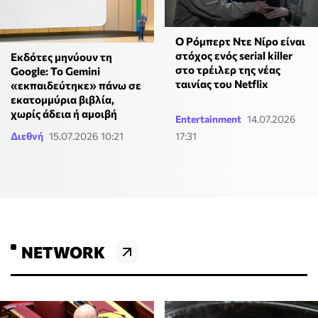
Ο Ρόμπερτ Ντε Νίρο είναι
στόχος ενός serial killer
Εκδότες μηνύουν τη
στο τρέιλερ της νέας
Google: Το Gemini
ταινίας του Netflix
«εκπαιδεύτηκε» πάνω σε
εκατομμύρια βιβλία,
χωρίς άδεια ή αμοιβή
Entertainment
14.07.2026
Διεθνή
15.07.2026 10:21
17:31
NETWORK