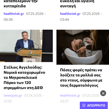
καταπολεμούν την
Εύκολη και υγιεινή
κυτταρίτιδα
συνταγή
healthstat.gr
07.25.2026 -
healthstat.gr
07.25.2026 -
06:36
03:44
Στέλιος Αγγελούδης:
Πόσες φορές πρέπει να
Νομικά κατοχυρωμένο
λούζετε τα μαλλιά σας
το Μητροπολιτικό
στο ντους, σύμφωνα με
Πάρκο των 120
τους δερματολόγους
στρεμμάτων στη ΔΕΘ
×
ienergeia.gr
07.24.2026 -
healthstat.gr
07.25.2026 -
12:35
03:27
ΑΠΟΡΡΗΤΟ