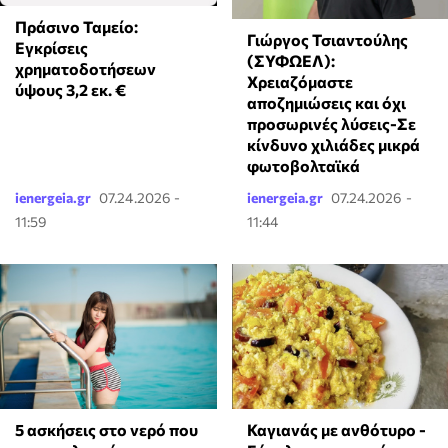
Πράσινο Ταμείο:
Γιώργος Τσιαντούλης
Εγκρίσεις
(ΣΥΦΩΕΛ):
χρηματοδοτήσεων
Χρειαζόμαστε
ύψους 3,2 εκ. €
αποζημιώσεις και όχι
προσωρινές λύσεις-Σε
κίνδυνο χιλιάδες μικρά
φωτοβολταϊκά
ienergeia.gr
07.24.2026 -
ienergeia.gr
07.24.2026 -
11:59
11:44
5 ασκήσεις στο νερό που
Καγιανάς με ανθότυρο -