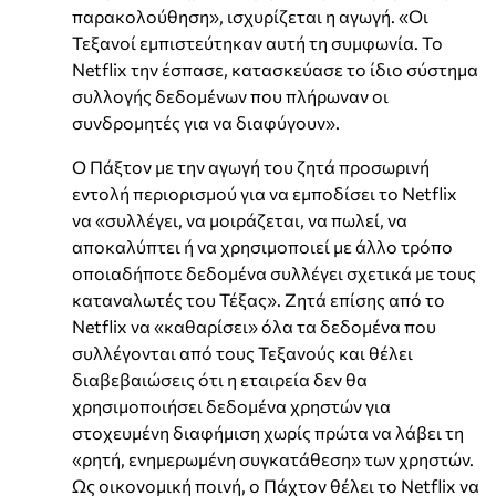
παρακολούθηση», ισχυρίζεται η αγωγή. «Οι
Τεξανοί εμπιστεύτηκαν αυτή τη συμφωνία. Το
Netflix την έσπασε, κατασκεύασε το ίδιο σύστημα
συλλογής δεδομένων που πλήρωναν οι
συνδρομητές για να διαφύγουν».
Ο Πάξτον με την αγωγή του ζητά προσωρινή
εντολή περιορισμού για να εμποδίσει το Netflix
να «συλλέγει, να μοιράζεται, να πωλεί, να
αποκαλύπτει ή να χρησιμοποιεί με άλλο τρόπο
οποιαδήποτε δεδομένα συλλέγει σχετικά με τους
καταναλωτές του Τέξας». Ζητά επίσης από το
Netflix να «καθαρίσει» όλα τα δεδομένα που
συλλέγονται από τους Τεξανούς και θέλει
διαβεβαιώσεις ότι η εταιρεία δεν θα
χρησιμοποιήσει δεδομένα χρηστών για
στοχευμένη διαφήμιση χωρίς πρώτα να λάβει τη
«ρητή, ενημερωμένη συγκατάθεση» των χρηστών.
Ως οικονομική ποινή, ο Πάχτον θέλει το Netflix να