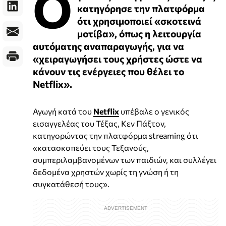
Ο
κατηγόρησε την πλατφόρμα
ότι χρησιμοποιεί «σκοτεινά
μοτίβα», όπως η λειτουργία
αυτόματης αναπαραγωγής, για να
«χειραγωγήσει τους χρήστες ώστε να
κάνουν τις ενέργειες που θέλει το
Netflix».
Αγωγή κατά του
Netflix
υπέβαλε ο γενικός
εισαγγελέας του Τέξας, Κεν Πάξτον,
κατηγορώντας την πλατφόρμα streaming ότι
«κατασκοπεύει τους Τεξανούς,
συμπεριλαμβανομένων των παιδιών, και συλλέγει
δεδομένα χρηστών χωρίς τη γνώση ή τη
συγκατάθεσή τους».