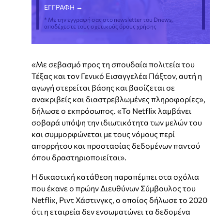
* Με την εγγραφή σας στο newsletter του Dnews,
αποδέχεστε τους σχετικούς όρους χρήσης
«Με σεβασμό προς τη σπουδαία πολιτεία του
Τέξας και τον Γενικό Εισαγγελέα Πάξτον, αυτή η
αγωγή στερείται βάσης και βασίζεται σε
ανακριβείς και διαστρεβλωμένες πληροφορίες»,
δήλωσε ο εκπρόσωπος. «Το Netflix λαμβάνει
σοβαρά υπόψη την ιδιωτικότητα των μελών του
και συμμορφώνεται με τους νόμους περί
απορρήτου και προστασίας δεδομένων παντού
όπου δραστηριοποιείται».
Η δικαστική κατάθεση παραπέμπει στα σχόλια
που έκανε ο πρώην Διευθύνων Σύμβουλος του
Netflix, Ριντ Χάστινγκς, ο οποίος δήλωσε το 2020
ότι η εταιρεία δεν ενσωματώνει τα δεδομένα