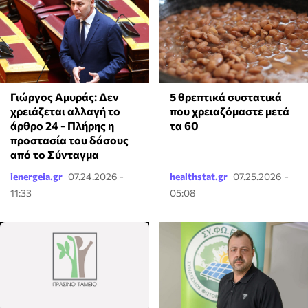
Γιώργος Αμυράς: Δεν
5 θρεπτικά συστατικά
χρειάζεται αλλαγή το
που χρειαζόμαστε μετά
άρθρο 24 - Πλήρης η
τα 60
προστασία του δάσους
από το Σύνταγμα
ienergeia.gr
07.24.2026 -
healthstat.gr
07.25.2026 -
11:33
05:08