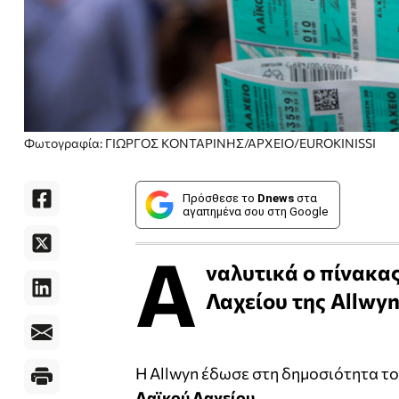
Φωτογραφία: ΓΙΩΡΓΟΣ ΚΟΝΤΑΡΙΝΗΣ/ΑΡΧΕΙΟ/EUROKINISSΙ
Πρόσθεσε το
Dnews
στα
αγαπημένα σου στη Google
Α
ναλυτικά ο πίνακα
Λαχείου της Allwyn
Η Allwyn έδωσε στη δημοσιότητα τ
Λαϊκού Λαχείου
.