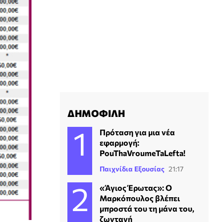
ΔΗΜΟΦΙΛΗ
Πρόταση για μια νέα
εφαρμογή:
PouThaVroumeTaLefta!
Παιχνίδια Εξουσίας
21:17
«Άγιος Έρωτας»: Ο
Μαρκόπουλος βλέπει
μπροστά του τη μάνα του,
ζωντανή