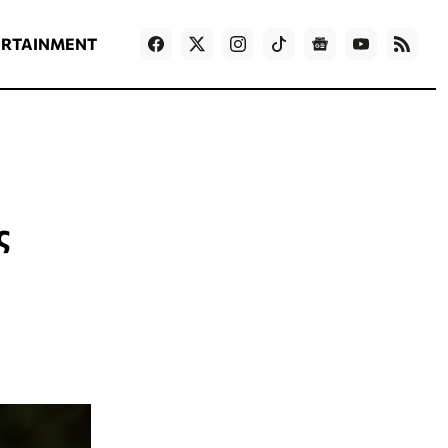
ΡΟΗ ΕΙΔΗΣΕΩΝ
T
NEWS IN ENGLISH
Games
ERTAINMENT
ς