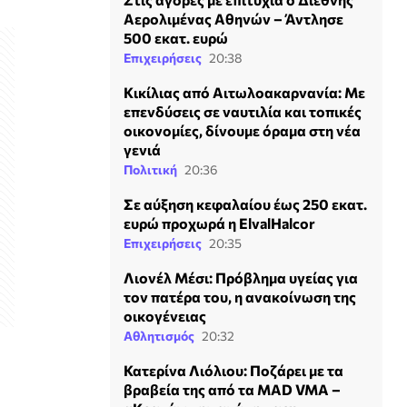
Αερολιμένας Αθηνών – Άντλησε
500 εκατ. ευρώ
Επιχειρήσεις
20:38
Κικίλιας από Αιτωλοακαρνανία: Με
επενδύσεις σε ναυτιλία και τοπικές
οικονομίες, δίνουμε όραμα στη νέα
γενιά
Πολιτική
20:36
Σε αύξηση κεφαλαίου έως 250 εκατ.
ευρώ προχωρά η ElvalHalcor
Επιχειρήσεις
20:35
Λιονέλ Μέσι: Πρόβλημα υγείας για
τον πατέρα του, η ανακοίνωση της
οικογένειας
Αθλητισμός
20:32
Κατερίνα Λιόλιου: Ποζάρει με τα
βραβεία της από τα MAD VMA –