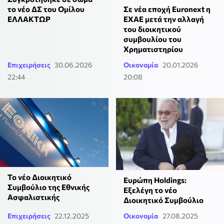
Σε νέα εποχή Euronext η
το νέο ΔΣ του Ομίλου
ΕΧΑΕ μετά την αλλαγή
ΕΛΛΑΚΤΩΡ
του διοικητικού
συμβουλίου του
Χρηματιστηρίου
Επιχειρήσεις
30.06.2026
Οικονομία
20.01.2026
22:44
20:08
Το νέο Διοικητικό
Ευρώπη Holdings:
Συμβούλιο της Εθνικής
Εξελέγη το νέο
Ασφαλιστικής
Διοικητικό Συμβούλιο
Επιχειρήσεις
22.12.2025
Οικονομία
27.08.2025