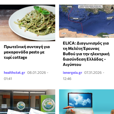
ELICA: Διαγωνισμός για
Πρωτεϊνική συνταγή για
τη Μελέτη Έρευνας
μακαρονάδα pesto με
Βυθού για την ηλεκτρική
τυρί cottage
διασύνδεση Ελλάδας -
Αιγύπτου
healthstat.gr
08.01.2026 -
ienergeia.gr
07.31.2026 -
01:41
12:46