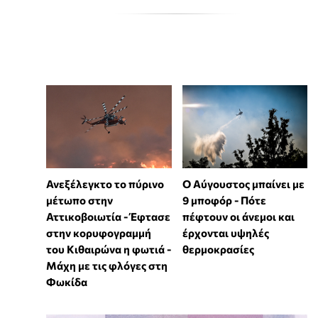
Ανεξέλεγκτο το πύρινο
Ο Αύγουστος μπαίνει με
μέτωπο στην
9 μποφόρ - Πότε
Αττικοβοιωτία - Έφτασε
πέφτουν οι άνεμοι και
στην κορυφογραμμή
έρχονται υψηλές
του Κιθαιρώνα η φωτιά -
θερμοκρασίες
Μάχη με τις φλόγες στη
Φωκίδα