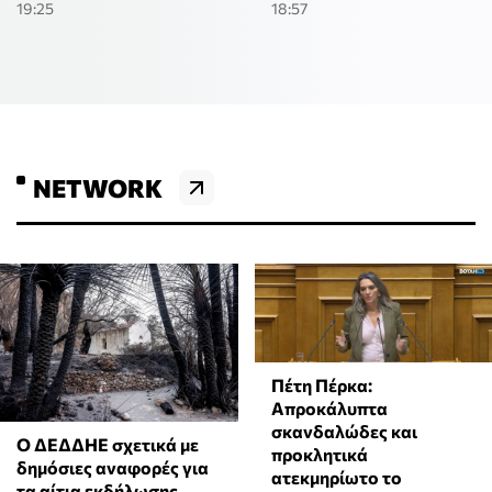
19:25
18:57
NETWORK
Πέτη Πέρκα:
Απροκάλυπτα
σκανδαλώδες και
Ο ΔΕΔΔΗΕ σχετικά με
προκλητικά
δημόσιες αναφορές για
ατεκμηρίωτο το
τα αίτια εκδήλωσης