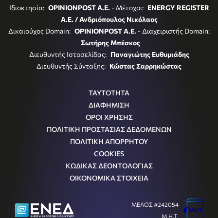
Ιδιοκτησία:
OPINIONPOST A.E.
- Μέτοχοι:
ENERGY REGISTER
Α.Ε. / Ανδριόπουλος Νικόλαος
Δικαιούχος Domain:
OPINIONPOST A.E.
- Διαχειριστής Domain:
Σωτήρης Μπέσκος
Διευθυντής Ιστοσελίδας:
Παναγιώτης Ευθυμιάδης
Διευθυντής Σύνταξης:
Κώστας Σαρρηκώστας
ΤΑΥΤΟΤΗΤΑ
ΔΙΑΦΗΜΙΣΗ
ΟΡΟΙ ΧΡΗΣΗΣ
ΠΟΛΙΤΙΚΗ ΠΡΟΣΤΑΣΙΑΣ ΔΕΔΟΜΕΝΩΝ
ΠΟΛΙΤΙΚΗ ΑΠΟΡΡΗΤΟΥ
COOKIES
ΚΩΔΙΚΑΣ ΔΕΟΝΤΟΛΟΓΙΑΣ
ΟΙΚΟΝΟΜΙΚΑ ΣΤΟΙΧΕΙΑ
ΜΕΛΟΣ #242054
Μ.Η.Τ.