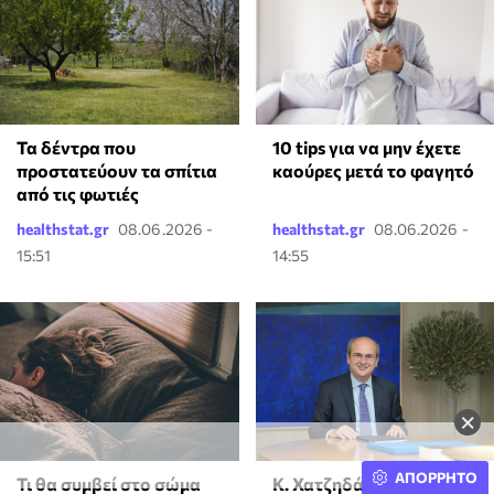
Τα δέντρα που
10 tips για να μην έχετε
προστατεύουν τα σπίτια
καούρες μετά το φαγητό
από τις φωτιές
healthstat.gr
08.06.2026 -
healthstat.gr
08.06.2026 -
15:51
14:55
×
ΑΠΟΡΡΗΤΟ
Κ. Χατζηδάκης: Στον
Τι θα συμβεί στο σώμα