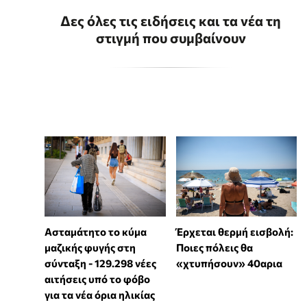
Δες όλες τις ειδήσεις και τα νέα τη
στιγμή που συμβαίνουν
Ασταμάτητο το κύμα
Έρχεται θερμή εισβολή:
μαζικής φυγής στη
Ποιες πόλεις θα
σύνταξη - 129.298 νέες
«χτυπήσουν» 40αρια
αιτήσεις υπό το φόβο
για τα νέα όρια ηλικίας