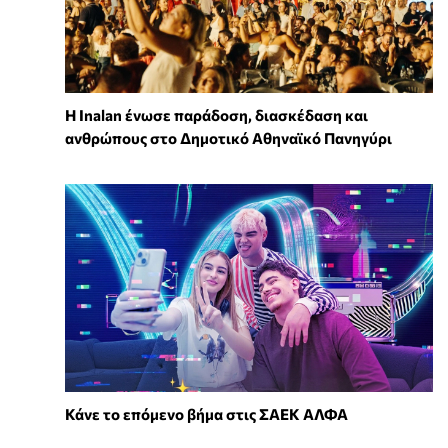
Η Inalan ένωσε παράδοση, διασκέδαση και
ανθρώπους στο Δημοτικό Αθηναϊκό Πανηγύρι
Κάνε το επόμενο βήμα στις ΣΑΕΚ ΑΛΦΑ