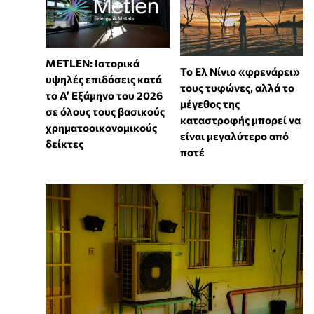
METLEN: Ιστορικά
Το Ελ Νίνιο «φρενάρει»
υψηλές επιδόσεις κατά
τους τυφώνες, αλλά το
το Α’ Εξάμηνο του 2026
μέγεθος της
σε όλους τους βασικούς
καταστροφής μπορεί να
χρηματοοικονομικούς
είναι μεγαλύτερο από
δείκτες
ποτέ