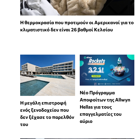
Η θερμοκρασία που προτιμούν οι Αμερικανοί για το
κλιματιστικό δεν είναι 26 βαθμοί Κελσίου
Νέο Πρόγραμμα
Αποφοίτων της Allwyn
Η μεγάλη επιστροφή
Hellas για τους
ενός ξενοδοχείου που
επαγγελματίες του
δεν ξέχασε το παρελθόν
αύριο
του