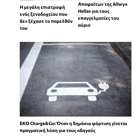
Αποφοίτων της Allwyn
Η μεγάλη επιστροφή
Hellas για τους
ενός ξενοδοχείου που
επαγγελματίες του
δεν ξέχασε το παρελθόν
αύριο
του
EKO Charge&Go: Όταν η δημόσια φόρτιση γίνεται
πραγματική λύση για τους οδηγούς