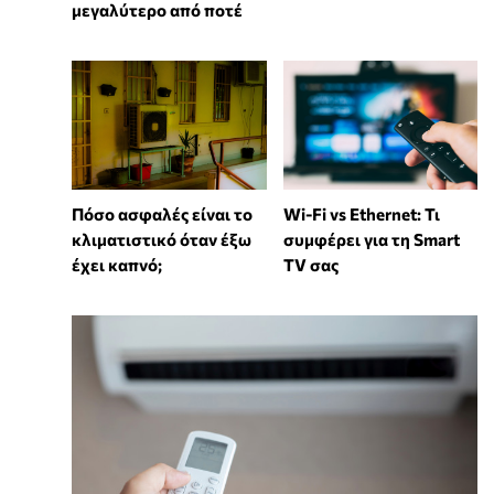
μεγαλύτερο από ποτέ
Wi-Fi vs Ethernet: Τι
Πόσο ασφαλές είναι το
συμφέρει για τη Smart
κλιματιστικό όταν έξω
TV σας
έχει καπνό;