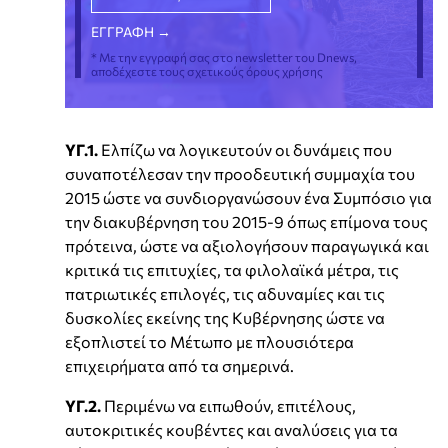
* Με την εγγραφή σας στο newsletter του Dnews,
αποδέχεστε τους σχετικούς όρους χρήσης
ΥΓ.1.
Ελπίζω να λογικευτούν οι δυνάμεις που
συναποτέλεσαν την προοδευτική συμμαχία του
2015 ώστε να συνδιοργανώσουν ένα Συμπόσιο για
την διακυβέρνηση του 2015-9 όπως επίμονα τους
πρότεινα, ώστε να αξιολογήσουν παραγωγικά και
κριτικά τις επιτυχίες, τα φιλολαϊκά μέτρα, τις
πατριωτικές επιλογές, τις αδυναμίες και τις
δυσκολίες εκείνης της Κυβέρνησης ώστε να
εξοπλιστεί το Μέτωπο με πλουσιότερα
επιχειρήματα από τα σημερινά.
ΥΓ.2.
Περιμένω να ειπωθούν, επιτέλους,
αυτοκριτικές κουβέντες και αναλύσεις για τα