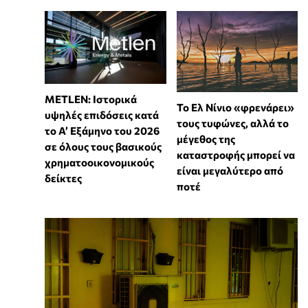
METLEN: Ιστορικά
Το Ελ Νίνιο «φρενάρει»
υψηλές επιδόσεις κατά
τους τυφώνες, αλλά το
το Α’ Εξάμηνο του 2026
μέγεθος της
σε όλους τους βασικούς
καταστροφής μπορεί να
χρηματοοικονομικούς
είναι μεγαλύτερο από
δείκτες
ποτέ