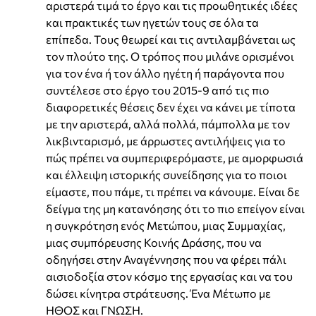
αριστερά τιμά το έργο και τις προωθητικές ιδέες
και πρακτικές των ηγετών τους σε όλα τα
επίπεδα. Τους θεωρεί και τις αντιλαμβάνεται ως
τον πλούτο της. Ο τρόπος που μιλάνε ορισμένοι
για τον ένα ή τον άλλο ηγέτη ή παράγοντα που
συντέλεσε στο έργο του 2015-9 από τις πιο
διαφορετικές θέσεις δεν έχει να κάνει με τίποτα
με την αριστερά, αλλά πολλά, πάμπολλα με τον
λικβινταρισμό, με άρρωστες αντιλήψεις για το
πώς πρέπει να συμπεριφερόμαστε, με αμορφωσιά
και έλλειψη ιστορικής συνείδησης για το ποιοι
είμαστε, που πάμε, τι πρέπει να κάνουμε. Είναι δε
δείγμα της μη κατανόησης ότι το πιο επείγον είναι
η συγκρότηση ενός Μετώπου, μιας Συμμαχίας,
μιας συμπόρευσης Κοινής Δράσης, που να
οδηγήσει στην Αναγέννησης που να φέρει πάλι
αισιοδοξία στον κόσμο της εργασίας και να του
δώσει κίνητρα στράτευσης. Ένα Μέτωπο με
ΗΘΟΣ και ΓΝΩΣΗ.