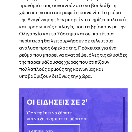
προνόμιά τους συναινούν στο να βουλιάξει η
χώρα και να καταστραφεί η κοινωνία. Το ρεύμα
της Αναγέννησης δεν μπορεί να στηρίζει πολιτικές
και προσωπικές επιλογές που τα βρίσκουν με την
Ολιγαρχία και το Σύστημα και σε μια τέτοια
περίπτωση θα λειτουργήσουν σε τελευταία
ανάλυση προς όφελός της. Πρόκειται για ένα
ρεύμα που μπορεί να ανατρέψει όλες τις αλυσίδες
της παρακμάζουσας χώρας που σαπίζουν
πολλαπλούς αρμούς της κοινωνίας και
υποβαθμίζουν διεθνώς την χώρα.
ΟΙ ΕΙΔΗΣΕΙΣ ΣΕ 2'
Όσα πρέπει να ξέρετε
για να ξεκινήσετε τη μέρα σας.