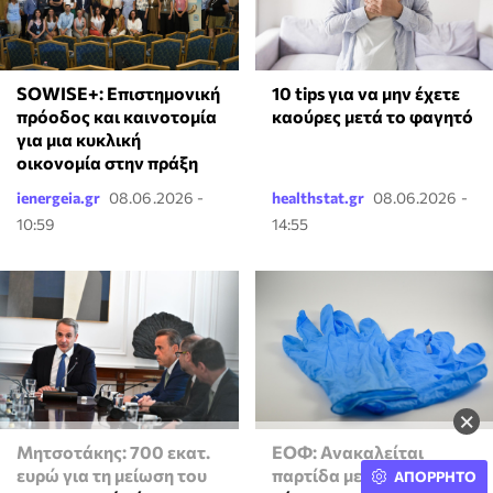
SOWISE+: Επιστημονική
10 tips για να μην έχετε
πρόοδος και καινοτομία
καούρες μετά το φαγητό
για μια κυκλική
οικονομία στην πράξη
ienergeia.gr
08.06.2026 -
healthstat.gr
08.06.2026 -
10:59
14:55
×
Μητσοτάκης: 700 εκατ.
ΕΟΦ: Ανακαλείται
ευρώ για τη μείωση του
παρτίδα με χειρουργικά
ΑΠΟΡΡΗΤΟ