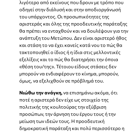
λιγότερο από εκείνους που δρουν με τρόπο που
οδηγεί στην διάλυσή και στην αποδιοργάνωσή
του υπάρχοντος. Οι προσωπικότητες της
αριστεράς και όλης της προοδευτικής παράταξης
θα πρέπει να ενταχθούν και να δουλέψουν για την
ανάπτυξη του Μετώπου. Δεν είναι αριστερό ήθος
και στάση το να έχει κανείς κατά νου το πώς θα
τακτοποιηθεί ο ίδιος ή η ίδια στις μελλοντικές
εξελίξεις και το πώς θα διατηρήσει την όποια
«θέση του/της». Τέτοιου είδους στάσεις δεν
μπορούν να ενδιαφέρουν το κίνημα, μπορούν,
όμως, να εξελιχθούν σε πρόβλημά του.
Νιώθω την ανάγκη,
να επισημάνω ακόμα, ότι
ποτέ η αριστερά δεν είχε ως στοιχείο της
πολιτικής της κουλτούρας την εξύβριση
προσώπων, την άρνηση του έργου τους ή την
μείωση των ιδεών τους. Η προοδευτική
δημοκρατική παράταξη και πολύ περισσότερο η