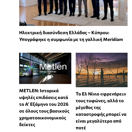
Ηλεκτρική διασύνδεση Ελλάδας – Κύπρου:
Υπογράφηκε η συμφωνία με τη γαλλική Meridiam
METLEN: Ιστορικά
Το Ελ Νίνιο «φρενάρει»
υψηλές επιδόσεις κατά
τους τυφώνες, αλλά το
το Α’ Εξάμηνο του 2026
μέγεθος της
σε όλους τους βασικούς
καταστροφής μπορεί να
χρηματοοικονομικούς
είναι μεγαλύτερο από
δείκτες
ποτέ