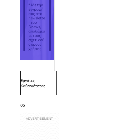
* Με την
εγγραφή
σας στο
newslette
r του
Dnews,
αποδέχεσ
τε τους
σχετικού
ς όρους
χρήσης
Εργάτες
Καθαριότητας
05