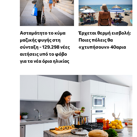
Ασταμάτητο το κύμα
Έρχεται θερμή εισβολή:
μαζικής φυγής στη
Ποιες πόλεις θα
σύνταξη - 129.298 νέες
«χτυπήσουν» 40αρια
αιτήσεις υπό το φόβο
για τα νέα όρια ηλικίας