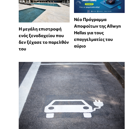
Νέο Πρόγραμμα
Αποφοίτων της Allwyn
Η μεγάλη επιστροφή
Hellas για τους
ενός ξενοδοχείου που
επαγγελματίες του
δεν ξέχασε το παρελθόν
αύριο
του