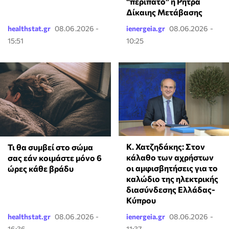
“περίπατο” η Ρήτρα
Δίκαιης Μετάβασης
healthstat.gr
08.06.2026 -
ienergeia.gr
08.06.2026 -
15:51
10:25
Κ. Χατζηδάκης: Στον
Τι θα συμβεί στο σώμα
κάλαθο των αχρήστων
σας εάν κοιμάστε μόνο 6
οι αμφισβητήσεις για το
ώρες κάθε βράδυ
καλώδιο της ηλεκτρικής
διασύνδεσης Ελλάδας-
Κύπρου
healthstat.gr
08.06.2026 -
ienergeia.gr
08.06.2026 -
16:36
11:37