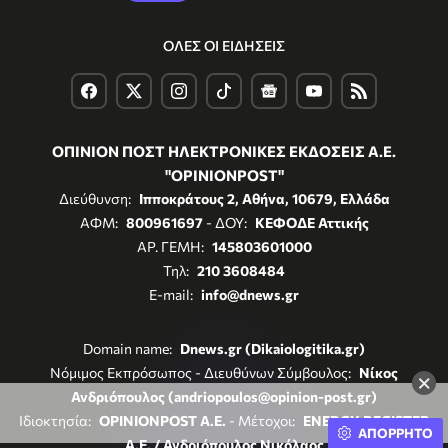
ΟΛΕΣ ΟΙ ΕΙΔΗΣΕΙΣ
ΟΠΙΝΙΟΝ ΠΟΣΤ ΗΛΕΚΤΡΟΝΙΚΕΣ ΕΚΔΟΣΕΙΣ Α.Ε.
"OPINIONPOST"
Διεύθυνση:
Ιπποκράτους 2, Αθήνα, 10679, Ελλάδα
ΑΦΜ:
800961697
- ΔΟΥ:
ΚΕΦΟΔΕ Αττικής
ΑΡ. ΓΕΜΗ:
145803601000
Τηλ:
210 3608484
E-mail:
info@dnews.gr
Domain name:
Dnews.gr (Dikaiologitika.gr)
Νόμιμος Εκπρόσωπος - Διευθύνων Σύμβουλος:
Νίκος
×
Ανδριόπουλος (andriopoulos@opinion-post.gr)
Ιδιοκτησία:
OPINIONPOST A.E.
- Μέτοχοι:
ENERGY REGISTER
ΑΠΟΡΡΗΤΟ
Α.Ε. / Ανδριόπουλος Νικόλαος