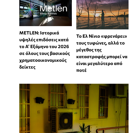
METLEN: Ιστορικά
Το Ελ Νίνιο «φρενάρει»
υψηλές επιδόσεις κατά
τους τυφώνες, αλλά το
το Α’ Εξάμηνο του 2026
μέγεθος της
σε όλους τους βασικούς
καταστροφής μπορεί να
χρηματοοικονομικούς
είναι μεγαλύτερο από
δείκτες
ποτέ