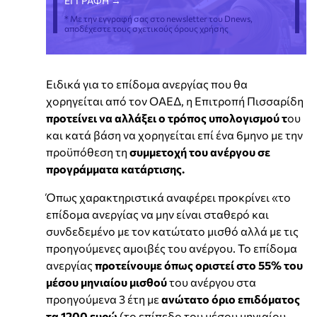
* Με την εγγραφή σας στο newsletter του Dnews,
αποδέχεστε τους σχετικούς όρους χρήσης
Ειδικά για το επίδομα ανεργίας που θα
χορηγείται από τον ΟΑΕΔ, η Επιτροπή Πισσαρίδη
προτείνει να αλλάξει ο τρόπος υπολογισμού τ
ου
και κατά βάση να χορηγείται επί ένα 6μηνο με την
προϋπόθεση τη
συμμετοχή του ανέργου σε
προγράμματα κατάρτισης.
Όπως χαρακτηριστικά αναφέρει προκρίνει «το
επίδομα ανεργίας να μην είναι σταθερό και
συνδεδεμένο με τον κατώτατο μισθό αλλά με τις
προηγούμενες αμοιβές του ανέργου. Το επίδομα
ανεργίας
προτείνουμε όπως οριστεί στο 55% του
μέσου μηνιαίου μισθού
του ανέργου στα
προηγούμενα 3 έτη με
ανώτατο όριο επιδόματος
τα 1200 ευρώ
(το επίπεδο του μέσου μηνιαίου