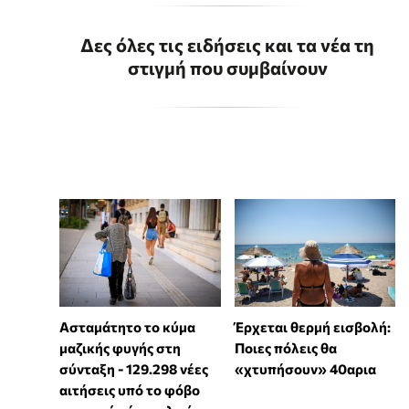
Δες όλες τις ειδήσεις και τα νέα τη
στιγμή που συμβαίνουν
Ασταμάτητο το κύμα
Έρχεται θερμή εισβολή:
μαζικής φυγής στη
Ποιες πόλεις θα
σύνταξη - 129.298 νέες
«χτυπήσουν» 40αρια
αιτήσεις υπό το φόβο