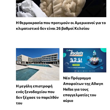
Η θερμοκρασία που προτιμούν οι Αμερικανοί για το
κλιματιστικό δεν είναι 26 βαθμοί Κελσίου
Νέο Πρόγραμμα
Αποφοίτων της Allwyn
Η μεγάλη επιστροφή
Hellas για τους
ενός ξενοδοχείου που
επαγγελματίες του
δεν ξέχασε το παρελθόν
αύριο
του